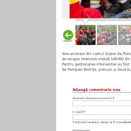
descarcerare din cadrul Stației de Pomp
de terapie intensivă mobilă SMURD de l
Pentru gestionarea intervenției au fo
de Pompieri Bistrița, precum și două b
Adaugă comentariu nou
Numele dumneavoastră
*
E-mail
*
Conţinutul acestui câmp va fi considerat c
Homepage