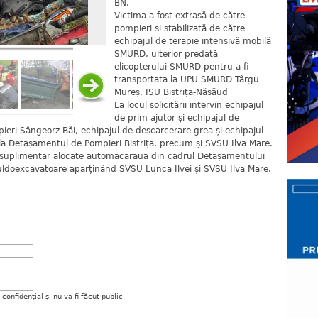
BN.
Victima a fost extrasă de către
pompieri si stabilizată de către
echipajul de terapie intensivă mobilă
SMURD, ulterior predată
elicopterului SMURD pentru a fi
transportata la UPU SMURD Târgu
Mureș. ISU Bistrița-Năsăud
La locul solicitării intervin echipajul
de prim ajutor și echipajul de
ieri Sângeorz-Băi, echipajul de descarcerare grea și echipajul
a Detașamentul de Pompieri Bistrița, precum și SVSU Ilva Mare.
st suplimentar alocate automacaraua din cadrul Detașamentului
uldoexcavatoare aparținând SVSU Lunca Ilvei și SVSU Ilva Mare.
onfidenţial şi nu va fi făcut public.