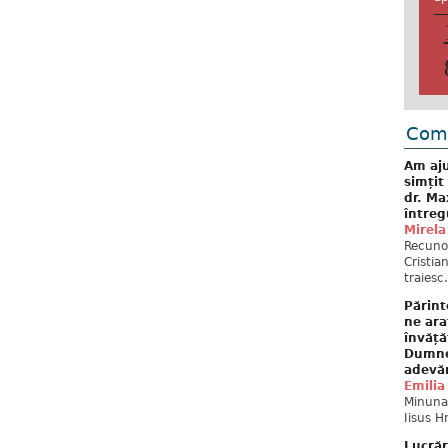
Come
Am aju
simțit
dr. Ma
întreg
Mirela
Recuno
Cristia
traiesc.
Părint
ne ara
învăță
Dumne
adevă
Emilia
Minunat
Iisus H
Lucrăr