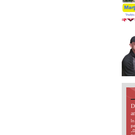
D
an
În
pe
„D