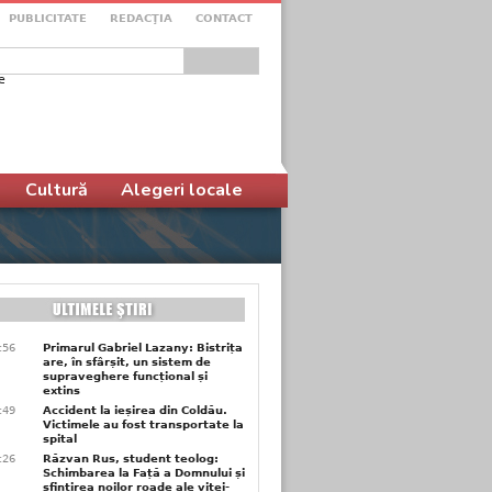
PUBLICITATE
REDACŢIA
CONTACT
e
ular de căutare
Cultură
Alegeri locale
9:56
Primarul Gabriel Lazany: Bistrița
are, în sfârșit, un sistem de
supraveghere funcțional și
extins
9:49
Accident la ieșirea din Coldău.
Victimele au fost transportate la
spital
6:26
Răzvan Rus, student teolog:
Schimbarea la Față a Domnului și
sfințirea noilor roade ale viței-