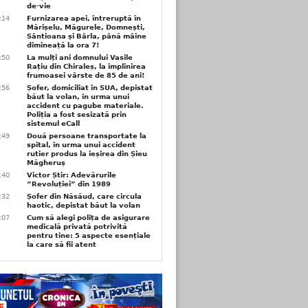
de-vie
6:14
Furnizarea apei, întreruptă în
Mărișelu, Măgurele, Domnești,
Sântioana și Bârla, până mâine
dimineață la ora 7!
5:50
La mulți ani domnului Vasile
Rațiu din Chiraleș, la împlinirea
frumoasei vârste de 85 de ani!
3:56
Șofer, domiciliat în SUA, depistat
băut la volan, în urma unui
accident cu pagube materiale.
Poliția a fost sesizată prin
sistemul eCall
3:49
Două persoane transportate la
spital, în urma unui accident
rutier produs la ieșirea din Șieu
Măgheruș
3:40
Victor Știr: Adevărurile
”Revoluției” din 1989
3:32
Șofer din Năsăud, care circula
haotic, depistat băut la volan
1:07
Cum să alegi polița de asigurare
medicală privată potrivită
pentru tine: 5 aspecte esențiale
la care să fii atent