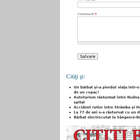
Comment
*
Citiţi şi:
Un bărbat şi-a pierdut viaţa într-o
de un copac!
Autoturism răsturmat între Rodna 
spital
Accident rutier între Strâmba și I
La 77 de ani s-a răsturnat cu un d
Bărbat electrocutat la Sângeorz-B