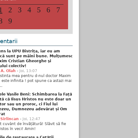
1
2
3
4
5
6
7
8
9
ntarii
ns la UPU Bistrița, iar eu am
 că sunt pe mâini bune. Mulţumesc
xim Cristian Gheorghe şi
ului colectiv!
 A. Olah
-
Joi, 13:07
stinta mea pentru d-nul doctor Maxim
n este infinita ! pot spune ca astazi mai
..
ele Vasile Beni: Schimbarea la Față
tă că Iisus Hristos nu este doar un
tor sau un proroc, ci Fiul lui
zeu, Dumnezeu adevărat și Om
rat
 Sirlincan
-
Joi, 12:47
 cuvânt de învățătură! Slăvit să fie
ristos în veci! Amin!
ile de restaurare a Cetății