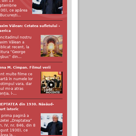
, din 13
ptembrie
30), ce apărea
 București...
xim Vălean: Cetatea sufletului -
serica
ncitadinul nostru
xim Vălean a
blicat recent, la
itura "George
şbuc" din...
ena M. Cîmpan. Filmul verii
nt multe filme ce
artă în numele lor
otimpul vara, dar
ul mi-a atras
enția, l-...
REPTATEA din 1930. Năsăud-
urt istoric
 prima pagină a
zetei „Dreptatea”
n. IV, nr. 846, din 8
gust 1930), ce
ărea la...