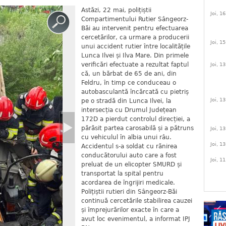
Astăzi, 22 mai, polițiștii
Joi, 1
Compartimentului Rutier Sângeorz-
Băi au intervenit pentru efectuarea
cercetărilor, ca urmare a producerii
Joi, 1
unui accident rutier între localitățile
Lunca Ilvei și Ilva Mare. Din primele
verificări efectuate a rezultat faptul
Joi, 1
că, un bărbat de 65 de ani, din
Feldru, în timp ce conduceau o
autobasculantă încărcată cu pietriș
Joi, 1
pe o stradă din Lunca Ilvei, la
intersecția cu Drumul Județean
172D a pierdut controlul direcției, a
părăsit partea carosabilă și a pătruns
Joi, 1
cu vehiculul în albia unui râu.
Joi, 1
Accidentul s-a soldat cu rănirea
conducătorului auto care a fost
Joi, 1
preluat de un elicopter SMURD și
transportat la spital pentru
acordarea de îngrijiri medicale.
Polițiștii rutieri din Sângeorz-Băi
continuă cercetările stabilirea cauzei
și împrejurărilor exacte în care a
avut loc evenimentul, a informat IPJ