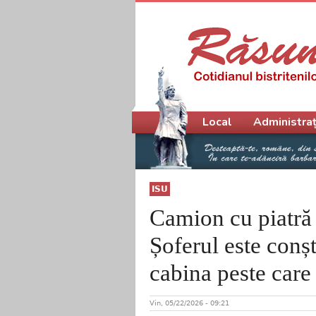
Meniu principal
Local
Administraț
ISU
Camion cu piatră 
Șoferul este conșt
cabina peste care
Vin, 05/22/2026 - 09:21