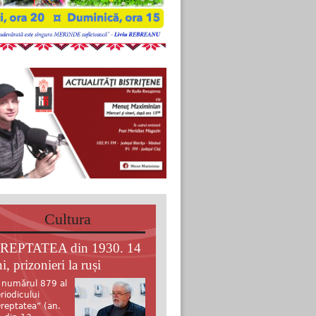
Cultura
REPTATEA din 1930. 14
i, prizonieri la ruși
 numărul 879 al
riodicului
reptatea” (an.