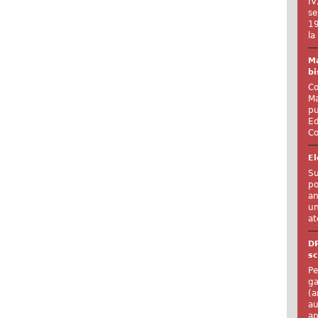
IV
se
19
la
Ma
bi
Co
Ma
pu
Ed
Co
El
Su
po
an
un
at
D
sc
Pe
ga
(a
au
ap