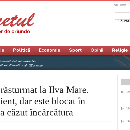
ARHIVA
Căutar
Form
ie
Politică
Economie
Sport
Opinii
Religie
răsturmat la Ilva Mare.
Joi, 1
ient, dar este blocat în
Joi, 1
 a căzut încărcătura
Joi, 1