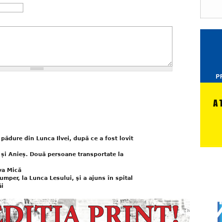
 pădure din Lunca Ilvei, după ce a fost lovit
și Anieș. Două persoane transportate la
lva Mică
umper, la Lunca Lesului, şi a ajuns în spital
ăi