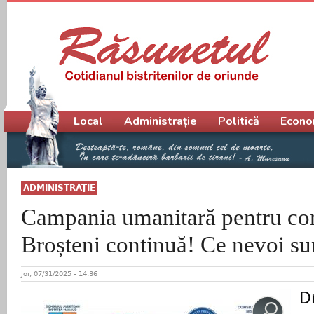
Meniu principal
Local
Administrație
Politică
Econo
ADMINISTRAŢIE
Campania umanitară pentru co
Broșteni continuă! Ce nevoi su
Joi, 07/31/2025 - 14:36
Dr