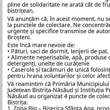
pline de solidaritate ne arată cât de fr
bistrițean.
Vă anunțăm că, în acest moment, nu s
la punctele de colectare. Ne concentr
urgente și specifice transmise de autori
Broșteni.
Este încă mare nevoie de:
• Pături, saci de dormit, lenjerii de pat,
• Alimente neperisabile, apă, produse 
detergenți, unelte de curățenie
• Caserole și tacâmuri de unică folosin
pentru hrana voluntarilor și celor afect
Vă reamintim că Primăria Municipiului B
Județean Bistrița-Năsăud și Instituția Pr
Năsăud au organizat 4 puncte de colec
Bistrița:
1. Zona Big – Biserica Sfânta Ana, pr