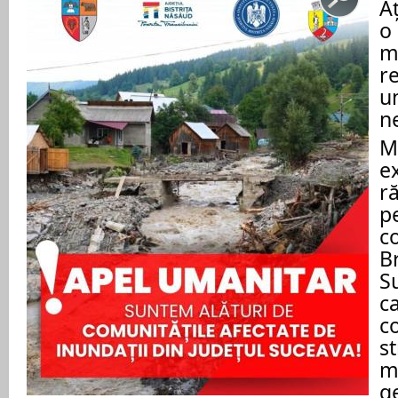
A
o
ma
re
u
ne
M
e
r
pe
c
Br
S
ca
co
st
ma
g