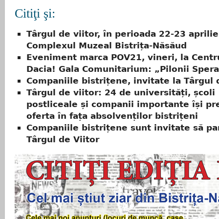
Citiţi şi:
Târgul de viitor, în perioada 22-23 aprilie
Complexul Muzeal Bistrița-Năsăud
Eveniment marca POV21, vineri, la Centru
Dacia! Gala Comunitarium: „Pilonii Spera
Companiile bistrițene, invitate la Târgul 
Târgul de viitor: 24 de universități, școli
postliceale și companii importante își pr
oferta în fața absolvenților bistrițeni
Companiile bistrițene sunt invitate să par
Târgul de Viitor