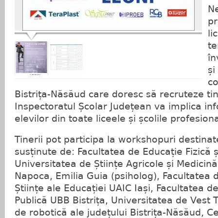
N
pr
li
te
în
și
co
Bistrița-Năsăud care doresc să recruteze tin
Inspectoratul Școlar Județean va implica in
elevilor din toate liceele și școlile profesion
Tinerii pot participa la workshopuri destinate
susținute de: Facultatea de Educație Fizică ș
Universitatea de Științe Agricole și Medicină
Napoca, Emilia Guia (psiholog), Facultatea d
Științe ale Educației UAIC Iași, Facultatea d
Publică UBB Bistrița, Universitatea de Vest 
de robotică ale județului Bistrița-Năsăud, C