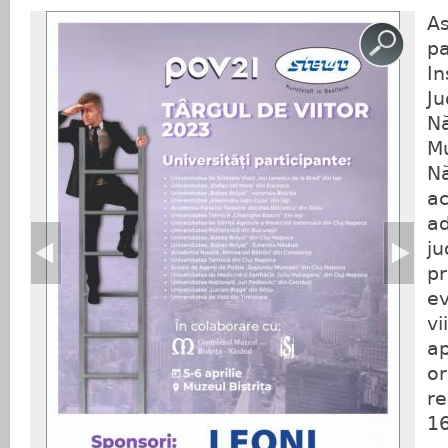
As
pa
In
Ju
N
Mu
Nă
ac
ad
ju
pr
ev
vi
ap
or
re
16