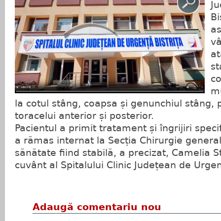
Ju
Bi
as
vâ
at
st
co
mu
la cotul stâng, coapsa și genunchiul stâng, 
toracelui anterior și posterior.
Pacientul a primit tratament și îngrijiri spe
a rămas internat la Secția Chirurgie genera
sănătate fiind stabilă, a precizat, Camelia S
cuvânt al Spitalului Clinic Județean de Urgen
Adaugă comentariu nou