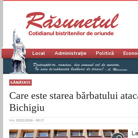
Meniu principal
Local
Administrație
Politică
Econo
SĂNĂTATE
Care este starea bărbatului ataca
Bichigiu
Vin, 05/22/2026 - 09:17
La