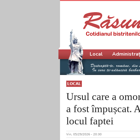
Meniu principal
Local
Administraț
LOCAL
Ursul care a omor
a fost împușcat. A 
locul faptei
Vin, 05/29/2026 - 20:30