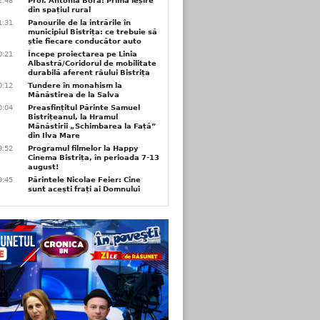
2:48
Prof. Antonia Bora: Prima ieșire
din spațiul rural
1:31
Panourile de la intrările în
municipiul Bistrița: ce trebuie să
știe fiecare conducător auto
0:21
Începe proiectarea pe Linia
Albastră/Coridorul de mobilitate
durabilă aferent râului Bistrița
0:12
Tundere în monahism la
Mănăstirea de la Salva
0:04
Preasfințitul Părinte Samuel
Bistrițeanul, la Hramul
Mănăstirii „Schimbarea la Față”
din Ilva Mare
9:52
Programul filmelor la Happy
Cinema Bistrița, în perioada 7-13
august!
9:45
Părintele Nicolae Feier: Cine
sunt acești frați ai Domnului