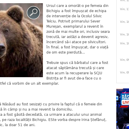
Vin, 1
Ursul care a omorât-o pe femeia din
Vin, 1
Bichigiu a fost împușcat de echipa
de intervenție de la Ocolul Silvic
Telciu. Potrivit primarului Sever
Vin, 1
Mureșan, exemplarul a revenit în
zonă de mai multe ori, inclusiv seara
Vin, 1
trecută, iar astăzi a devenit agresiv,
încercând să-i atace pe silvicultori.
Vin, 1
În final, a fost împușcat, dar o viață
de om este pierdută...
Vin, 0
Trebuie spus că bărbatul care a fost
atacat săptămâna trecută și care
Vin, 0
este acum la recuperare la SCJU
Bistrița ar fi avut de-a face cu o
tfel că vorbim de un alt exemplar.
ală Năsăud au fost sesizați cu privire la faptul că o femeie din
asă în câmp și nu a mai revenit la domiciliu.
eia a fost găsită decedată, ca urmare a atacului unui animal
 , pe raza localității Bichigiu. ESte vorba despre Irina Ștefănuț,
ic, la doar 51 de ani.