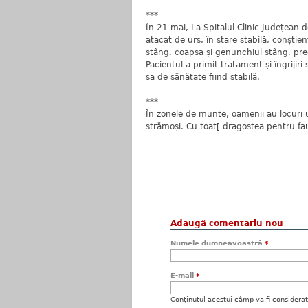
***
În 21 mai, La Spitalul Clinic Județean 
atacat de urs, în stare stabilă, conști
stâng, coapsa și genunchiul stâng, prec
Pacientul a primit tratament și îngrijir
sa de sănătate fiind stabilă.
***
În zonele de munte, oamenii au locuri u
strămoși. Cu toat[ dragostea pentru fa
Adaugă comentariu nou
Numele dumneavoastră
*
E-mail
*
Conţinutul acestui câmp va fi considerat c