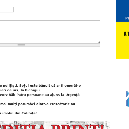
 polițiști. Soțul este bănuit că ar fi omorât-o
ieri de urs, la Bichigiu
eorz Băi: Patru persoane au ajuns la Urgență
 mai mulți porumbei dintr-o crescătorie au
i imobil din Colibița!