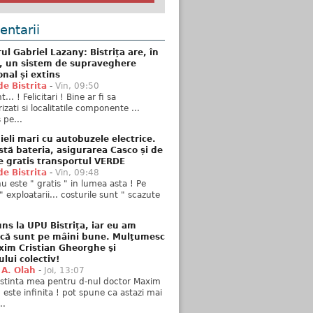
ntarii
ul Gabriel Lazany: Bistrița are, în
t, un sistem de supraveghere
onal și extins
de Bistrita
-
Vin, 09:50
... ! Felicitari ! Bine ar fi sa
izati si localitatile componente ...
 pe...
ieli mari cu autobuzele electrice.
stă bateria, asigurarea Casco și de
e gratis transportul VERDE
de Bistrita
-
Vin, 09:48
u este " gratis " in lumea asta ! Pe
" exploatarii... costurile sunt " scazute
ns la UPU Bistrița, iar eu am
 că sunt pe mâini bune. Mulţumesc
xim Cristian Gheorghe şi
ului colectiv!
 A. Olah
-
Joi, 13:07
stinta mea pentru d-nul doctor Maxim
n este infinita ! pot spune ca astazi mai
..