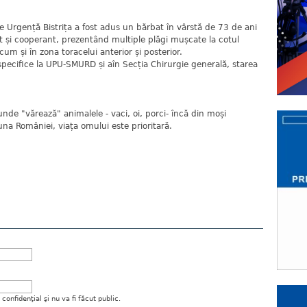
de Urgență Bistrița a fost adus un bărbat în vârstă de 73 de ani
ent și cooperant, prezentând multiple plăgi mușcate la cotul
um și în zona toracelui anterior și posterior.
i specifice la UPU-SMURD și aîn Secția Chirurgie generală, starea
nde "vărează" animalele - vaci, oi, porci- încă din moși
una României, viața omului este prioritară.
onfidenţial şi nu va fi făcut public.