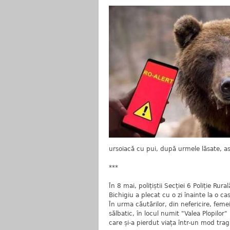
ursoiacă cu pui, după urmele lăsate, as
***
În 8 mai, polițiștii Secției 6 Poliție Rur
Bichigiu a plecat cu o zi înainte la o c
În urma căutărilor, din nefericire, fem
sălbatic, în locul numit "Valea Plopilor"
care și-a pierdut viața într-un mod trag