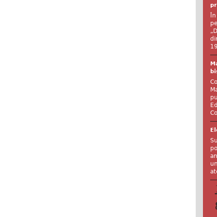
pr
În
pe
„D
di
19
Ma
bi
Co
Ma
pu
Ed
Co
El
Su
po
an
un
at