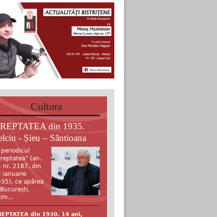
Cultura
REPTATEA din 1935.
elciu - Șieu – Sântioana
 periodicul
reptatea” (an.
, nr. 2187, din
 ianuarie
35), ce apărea
 București,
tim...
EPTATEA din 1930. 14 ani,