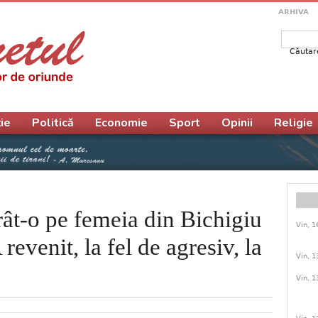
ARHIVA
Căutar
Form
ie
Politică
Economie
Sport
Opinii
Religie
ât-o pe femeia din Bichigiu
Vin, 1
revenit, la fel de agresiv, la
Vin, 1
Vin, 1