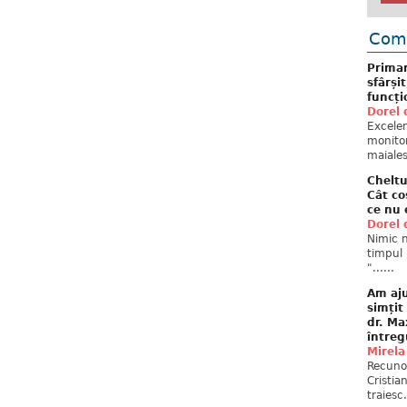
Come
Primar
sfârși
funcți
Dorel 
Excelent
monitor
maiales
Cheltu
Cât co
ce nu 
Dorel 
Nimic n
timpul 
"......
Am aju
simțit
dr. Ma
întreg
Mirela
Recuno
Cristia
traiesc.