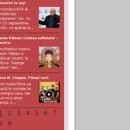
izonieri la ruși
 numărul 879 al
riodicului
reptatea” (an. IV,
n 13 septembrie
30), ce apărea la...
xim Vălean: Cetatea sufletului -
serica
ncitadinul nostru
xim Vălean a
blicat recent, la
itura "George
şbuc" din...
ena M. Cîmpan. Filmul verii
nt multe filme ce
artă în numele lor
otimpul vara, dar
ul mi-a atras
enția, l-...
1
2
3
4
5
6
7
8
9