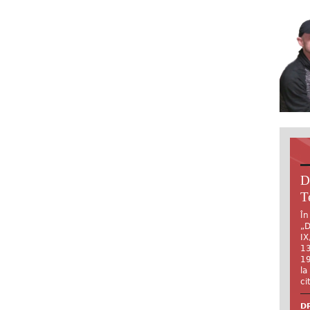
D
T
În
„D
IX
13
19
la
ci
DR