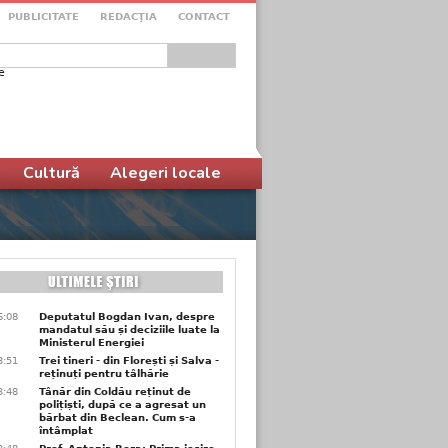
PUBLICITATE
REDACŢIA
CONTACT
e
ular de căutare
Cultură
Alegeri locale
6:08
Deputatul Bogdan Ivan, despre
mandatul său și deciziile luate la
Ministerul Energiei
3:51
Trei tineri - din Florești și Salva -
reținuți pentru tâlhărie
3:48
Tânăr din Coldău reținut de
polițiști, după ce a agresat un
bărbat din Beclean. Cum s-a
întâmplat