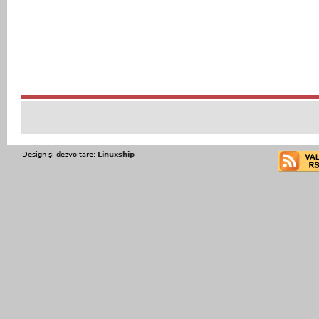
Design şi dezvoltare:
Linuxship