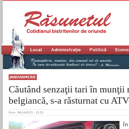
Meniu principal
Local
Administrație
Politică
Econo
JANDARMERIE
Căutând senzaţii tari în munţii 
belgiancă, s-a răsturnat cu ATV
Dum, 06/14/2015 - 15:51
În