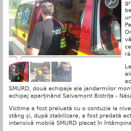
gr
be
un
Pa
Om
vâ
ce
ră
La
al
ec
SMURD, două echipaje ale jandarmilor mont
echipaj aparținând Salvamont Bistrița - Năs
Victima a fost preluată cu o contuzie la niv
stâng și, după stabilizare, a fost predată ec
intensivă mobilă SMURD plecat în întâmpina
..