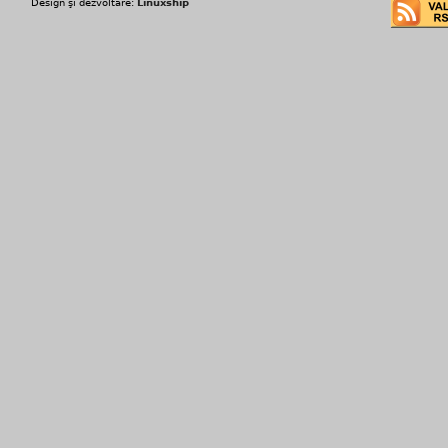
Design şi dezvoltare:
Linuxship