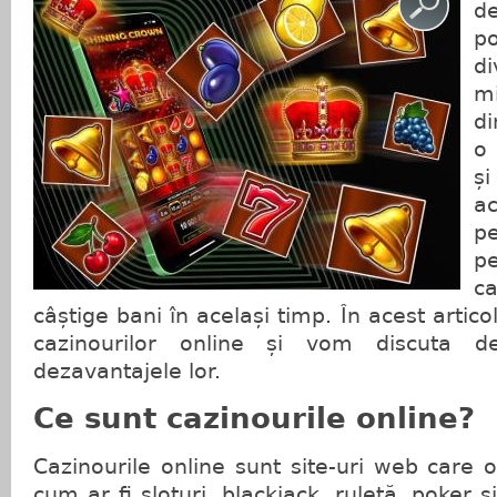
d
p
d
m
d
o 
și
a
pe
p
ca
câștige bani în același timp. În acest arti
cazinourilor online și vom discuta de
dezavantajele lor.
Ce sunt cazinourile online?
Cazinourile online sunt site-uri web care o
cum ar fi sloturi, blackjack, ruletă, poker ș