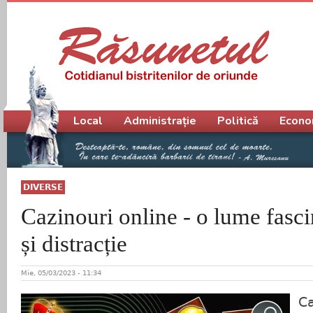
Meniu principal
Local
Administrație
Politică
Econo
DIVERSE
Cazinouri online - o lume fasci
și distracție
Mie, 05/03/2023 - 11:34
C