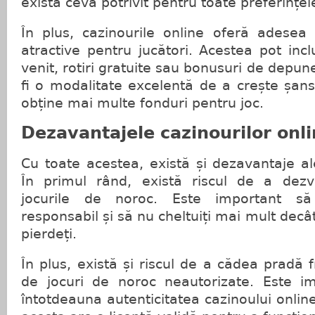
există ceva potrivit pentru toate preferințel
În plus, cazinourile online oferă adesea 
atractive pentru jucători. Acestea pot in
venit, rotiri gratuite sau bonusuri de depun
fi o modalitate excelentă de a crește șans
obține mai multe fonduri pentru joc.
Dezavantajele cazinourilor onl
Cu toate acestea, există și dezavantaje ale
În primul rând, există riscul de a dez
jocurile de noroc. Este important să 
responsabil și să nu cheltuiți mai mult decâ
pierdeți.
În plus, există și riscul de a cădea pradă fr
de jocuri de noroc neautorizate. Este imp
întotdeauna autenticitatea cazinoului online