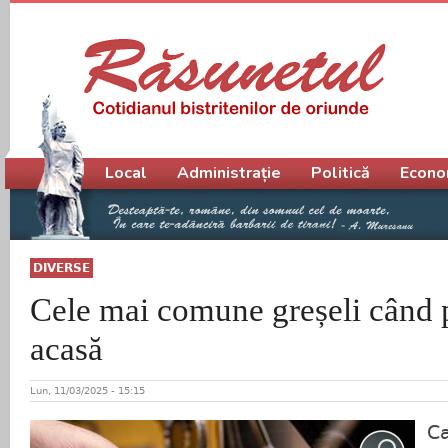
Meniu principal
Local
Administrație
Politică
Econo
DIVERSE
Cele mai comune greșeli când 
acasă
Lun, 11/03/2025 - 15:15
C