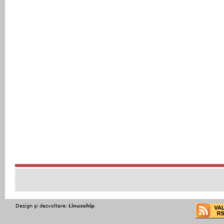
Design şi dezvoltare:
Linuxship