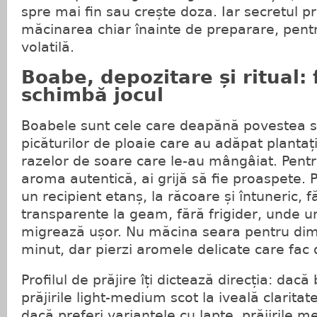
spre mai fin sau crește doza. Iar secretul pr
măcinarea chiar înainte de preparare, pen
volatilă.
Boabe, depozitare și ritual: 
schimbă jocul
Boabele sunt cele care deapănă povestea so
picăturilor de ploaie care au adăpat plantații
razelor de soare care le-au mângâiat. Pent
aroma autentică, ai grijă să fie proaspete. P
un recipient etanș, la răcoare și întuneric, 
transparente la geam, fără frigider, unde u
migrează ușor. Nu măcina seara pentru dimi
minut, dar pierzi aromele delicate care fac 
Profilul de prăjire îți dictează direcția: dac
prăjirile light-medium scot la iveală claritate
dacă preferi variantele cu lapte, prăjirile 