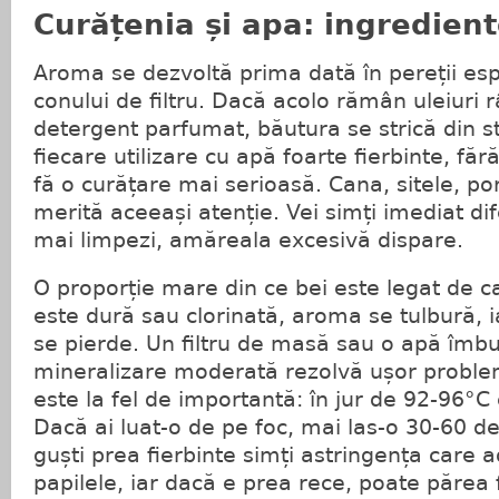
Curățenia și apa: ingrediente
Aroma se dezvoltă prima dată în pereții esp
conului de filtru. Dacă acolo rămân uleiuri
detergent parfumat, băutura se strică din s
fiecare utilizare cu apă foarte fierbinte, făr
fă o curățare mai serioasă. Cana, sitele, port
merită aceeași atenție. Vei simți imediat di
mai limpezi, amăreala excesivă dispare.
O proporție mare din ce bei este legat de c
este dură sau clorinată, aroma se tulbură, i
se pierde. Un filtru de masă sau o apă îmbu
mineralizare moderată rezolvă ușor proble
este la fel de importantă: în jur de 92-96°C
Dacă ai luat-o de pe foc, mai las-o 30-60 
guști prea fierbinte simți astringența care 
papilele, iar dacă e prea rece, poate părea 