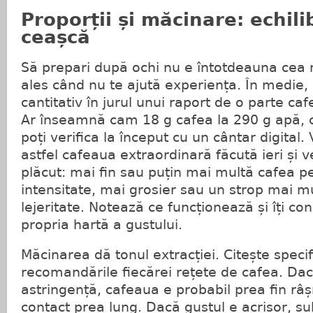
Proporții și măcinare: echili
ceașcă
Să prepari după ochi nu e întotdeauna cea 
ales când nu te ajută experiența. În medie, a
cantitativ în jurul unui raport de o parte caf
Ar înseamnă cam 18 g cafea la 290 g apă, ca
poți verifica la început cu un cântar digital.
astfel cafeaua extraordinară făcută ieri și v
plăcut: mai fin sau puțin mai multă cafea pe
intensitate, mai grosier sau un strop mai m
lejeritate. Notează ce funcționează și îți con
propria hartă a gustului.
Măcinarea dă tonul extracției. Citește specifi
recomandările fiecărei rețete de cafea. Dac
astringență, cafeaua e probabil prea fin râș
contact prea lung. Dacă gustul e acrișor, su