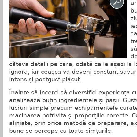
ar
bu
zi
i
sa
tr
să
de
câteva detalii pe care, odată ce le așezi la l
ignora, iar ceașca va deveni constant savu
intens și postgust plăcut.
Înainte să încerci să diversifici experiența c
analizează puțin ingredientele și pașii. Gust
lucruri simple precum echipamentele curate,
măcinarea potrivită și proporțiile corecte. 
aliniate, prin orice metodă de preparare, e
bune se percepe cu toate simțurile.