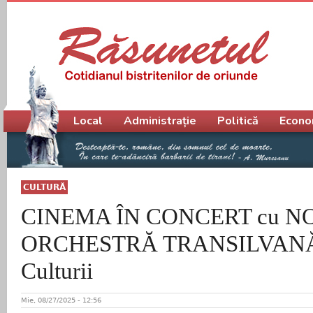
Meniu principal
Local
Administrație
Politică
Econo
CULTURĂ
CINEMA ÎN CONCERT cu N
ORCHESTRĂ TRANSILVANĂ, l
Culturii
Mie, 08/27/2025 - 12:56