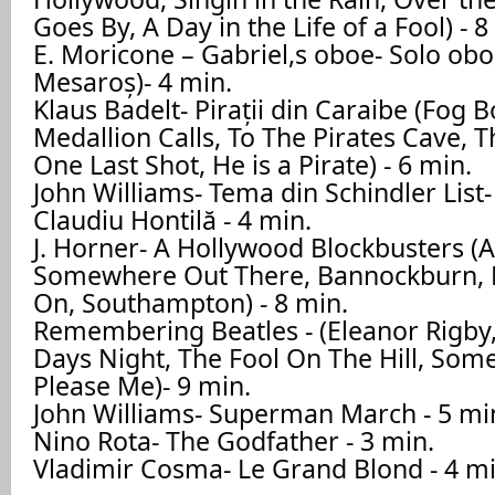
Goes By, A Day in the Life of a Fool) - 8
E. Moricone – Gabriel,s oboe- Solo oboi
Mesaroş)- 4 min.
Klaus Badelt- Pirații din Caraibe (Fog 
Medallion Calls, To The Pirates Cave, T
One Last Shot, He is a Pirate) - 6 min.
John Williams- Tema din Schindler List-
Claudiu Hontilă - 4 min.
J. Horner- A Hollywood Blockbusters (A
Somewhere Out There, Bannockburn, M
On, Southampton) - 8 min.
Remembering Beatles - (Eleanor Rigby,
Days Night, The Fool On The Hill, Some
Please Me)- 9 min.
John Williams- Superman March - 5 mi
Nino Rota- The Godfather - 3 min.
Vladimir Cosma- Le Grand Blond - 4 mi