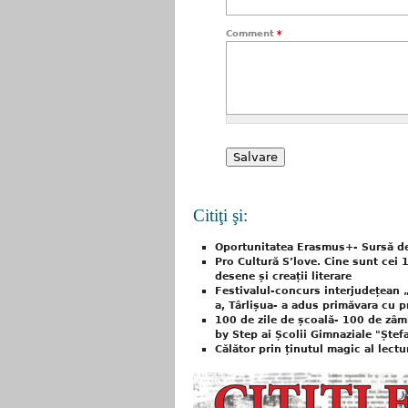
Comment
*
Citiţi şi:
Oportunitatea Erasmus+- Sursă de
Pro Cultură S’love. Cine sunt cei 
desene și creații literare
Festivalul-concurs interjudețean „
a, Târlișua- a adus primăvara cu p
100 de zile de școală- 100 de zâmb
by Step ai Școlii Gimnaziale "Ștefa
Călător prin ținutul magic al lect