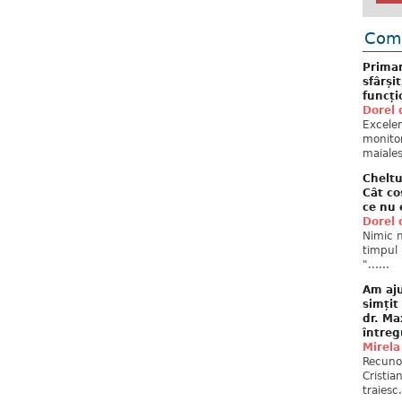
Come
Primar
sfârși
funcți
Dorel 
Excelent
monitor
maiales
Cheltu
Cât co
ce nu 
Dorel 
Nimic n
timpul 
"......
Am aju
simțit
dr. Ma
întreg
Mirela
Recuno
Cristia
traiesc.