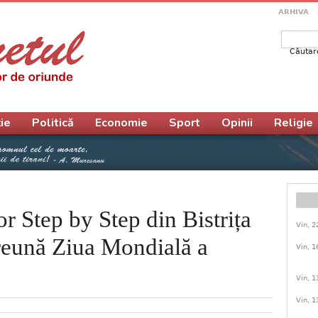
ARHIVA
Căutar
Form
ie
Politică
Economie
Sport
Opinii
Religie
r Step by Step din Bistrița
Vin, 2
preună Ziua Mondială a
Vin, 1
Vin, 1
Vin, 1