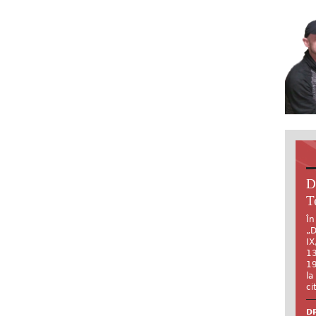
D
T
În
„D
IX
13
19
la
ci
DR