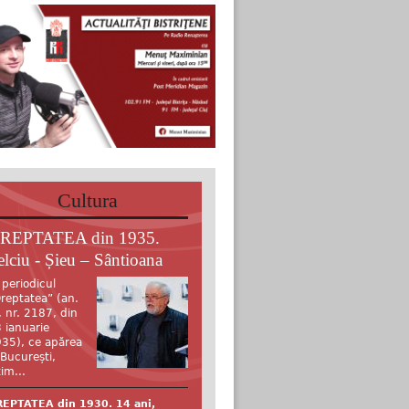
Cultura
REPTATEA din 1935.
elciu - Șieu – Sântioana
 periodicul
reptatea” (an.
, nr. 2187, din
 ianuarie
35), ce apărea
 București,
tim...
EPTATEA din 1930. 14 ani,