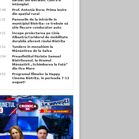
bărbat din Beclean. Cum s-a
întâmplat
2:48
Prof. Antonia Bora: Prima ieșire
din spațiul rural
1:31
Panourile de la intrările în
municipiul Bistrița: ce trebuie să
știe fiecare conducător auto
0:21
Începe proiectarea pe Linia
Albastră/Coridorul de mobilitate
durabilă aferent râului Bistrița
0:12
Tundere în monahism la
Mănăstirea de la Salva
0:04
Preasfințitul Părinte Samuel
Bistrițeanul, la Hramul
Mănăstirii „Schimbarea la Față”
din Ilva Mare
9:52
Programul filmelor la Happy
Cinema Bistrița, în perioada 7-13
august!