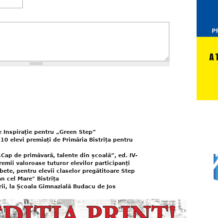
 Inspirație pentru „Green Step”
110 elevi premiați de Primăria Bistrița pentru
Cap de primăvară, talente din școală”, ed. IV-
remii valoroase tuturor elevilor participanți
ete, pentru elevii claselor pregătitoare Step
n cel Mare" Bistrița
urii, la Școala Gimnazială Budacu de Jos