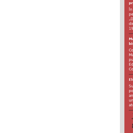
pr
În
pe
„D
di
19
Ma
bi
Co
Ma
pu
Ed
Co
El
Su
po
an
un
at