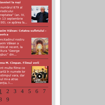
izonieri la ruși
 numărul 879 al
riodicului
reptatea” (an. IV,
n 13 septembrie
30), ce apărea la...
xim Vălean: Cetatea sufletului -
serica
ncitadinul nostru
xim Vălean a
blicat recent, la
itura "George
şbuc" din...
ena M. Cîmpan. Filmul verii
nt multe filme ce
artă în numele lor
otimpul vara, dar
ul mi-a atras
enția, l-...
1
2
3
4
5
6
7
8
9