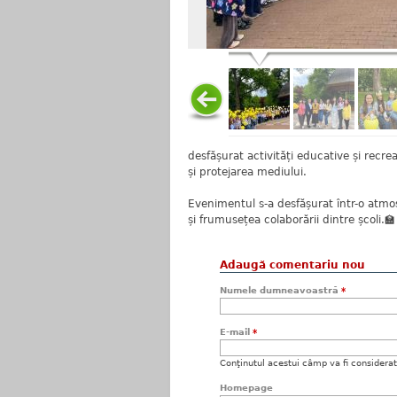
desfășurat activități educative și recr
și protejarea mediului.
Evenimentul s-a desfășurat într-o atmos
și frumusețea colaborării dintre școli.🏫
Adaugă comentariu nou
Numele dumneavoastră
*
E-mail
*
Conţinutul acestui câmp va fi considerat c
Homepage