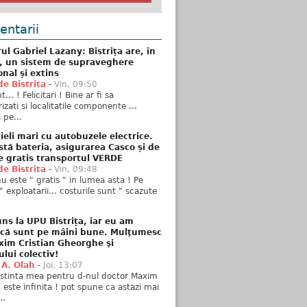
ntarii
ul Gabriel Lazany: Bistrița are, în
t, un sistem de supraveghere
onal și extins
de Bistrita
-
Vin, 09:50
... ! Felicitari ! Bine ar fi sa
izati si localitatile componente ...
 pe...
ieli mari cu autobuzele electrice.
stă bateria, asigurarea Casco și de
e gratis transportul VERDE
de Bistrita
-
Vin, 09:48
u este " gratis " in lumea asta ! Pe
" exploatarii... costurile sunt " scazute
ns la UPU Bistrița, iar eu am
 că sunt pe mâini bune. Mulţumesc
xim Cristian Gheorghe şi
ului colectiv!
 A. Olah
-
Joi, 13:07
stinta mea pentru d-nul doctor Maxim
n este infinita ! pot spune ca astazi mai
..