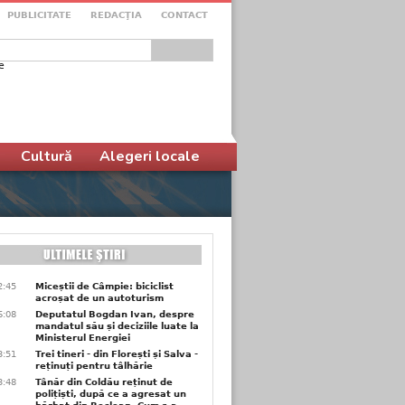
PUBLICITATE
REDACŢIA
CONTACT
e
ular de căutare
Cultură
Alegeri locale
2:45
Miceștii de Câmpie: biciclist
acroșat de un autoturism
6:08
Deputatul Bogdan Ivan, despre
mandatul său și deciziile luate la
Ministerul Energiei
3:51
Trei tineri - din Florești și Salva -
reținuți pentru tâlhărie
3:48
Tânăr din Coldău reținut de
polițiști, după ce a agresat un