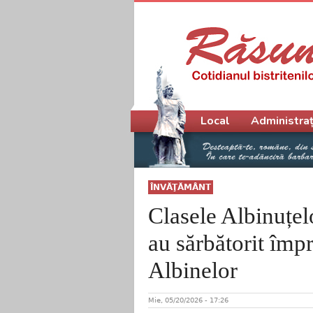
Meniu principal
Local
Administraț
ÎNVĂŢĂMÂNT
Clasele Albinuțelo
au sărbătorit îm
Albinelor
Mie, 05/20/2026 - 17:26