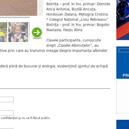
Bistrița – prof. în înv. primar: Domide
Anca Antonia, Buzilă Ancuța,
Hordouan Daiana, Motogna Cristina
* Colegiul Național „Liviu Rebreanu”
Bistrița – prof. în înv. primar: Bogolin
Nastasia, Ilieșiu Alina
Clasele participante, cunoscute
drept „Clasele Albinuțelor”, au
eative prin care au transmis mesaje despre importanța albinelor
feră plină de bucurie și energie, evidențiind spiritul de echipă
onfidenţial şi nu va fi făcut public.