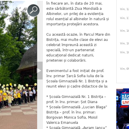
În fiecare an, în data de 20 mai,
este sărbătorită Ziua Mondială a
Vin, 1
Albinelor, un prilej de a evidenția
Vin, 1
rolul esențial al albinelor în natură și
importanța protejării acestora.
Vin, 1
Cu această ocazie, în Parcul Mare din
Bistrița, mai multe clase de elevi au
Vin, 1
celebrat împreună această zi
specială, într-un parteneriat
Vin, 1
educațional dedicat naturii,
prieteniei și colaborării.
Vin, 0
Evenimentul a fost inițiat de prof.
înv. primar Țarcă Sofia Iulia de la
Școala Gimnazială Nr. 1 Bistrița și a
reunit elevi și cadre didactice de la:
* Școala Gimnazială Nr. 1 Bistrița –
prof. în înv. primar: Șot Diana
* Școala Gimnazială „Lucian Blaga”
Bistrița – prof. în înv. primar:
Borgovan Monica Sofia, Moisil
Valerica Emanuela
* Școala Gimnazială „Avram Iancu”