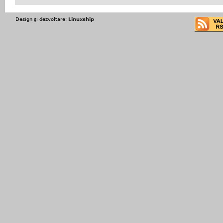
Design şi dezvoltare:
Linuxship