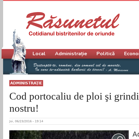
Meniu principal
Local
Administrație
Politică
Econo
ADMINISTRAŢIE
Cod portocaliu de ploi şi grindi
nostru!
Joi, 06/23/2016 - 19:14
A