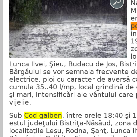
N
M
e
p
in
19
z
lo
Lunca Ilvei, Şieu, Budacu de Jos, Bistri
Bârgăului se vor semnala frecvente d
electrice, ploi cu caracter de aversă c
cumula 35..40 l/mp, local grindină de
şi mari, intensificări ale vântului care
vijelie.
Sub
Cod galben
, între orele 18:40 şi 
estul judeţului Bistriţa-Năsăud, zona 
localitaţile Leşu, Rodna, Şanţ, Lunca Il