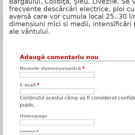
Bârgăului, Colibiţa, Şieu, Livezile. Se
frecvente descărcări electrice, ploi c
aversă care vor cumula local 25..30 l
dimensiuni mici si medii, intensificări
ale vântului.
Adaugă comentariu nou
Numele dumneavoastră
*
E-mail
*
Conţinutul acestui câmp va fi considerat confiden
public.
Homepage
Comment
*