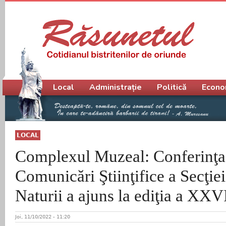
Meniu principal
Local
Administrație
Politică
Econo
LOCAL
Complexul Muzeal: Conferinţa
Comunicări Ştiinţifice a Secţiei
Naturii a ajuns la ediţia a XXV
Joi, 11/10/2022 - 11:20