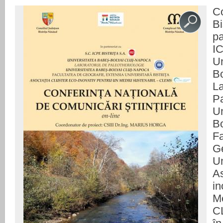
C
B
p
I
U
B
L
Pa
U
B
F
G
Un
As
i
M
C