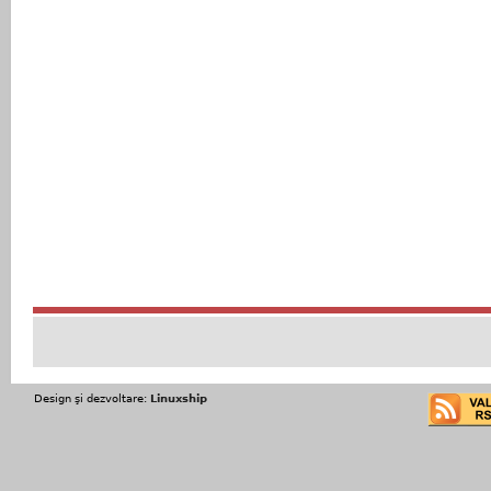
Design şi dezvoltare:
Linuxship