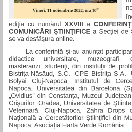
î
n
î
ediţia cu numărul
XXVIII
a
CONFERINȚ
COMUNICĂRI ŞTIINŢIFICE
a Secţiei de Ş
se va
desfășura
online.
La conferință și-au anunțat participa
didactice universitare, muzeografi, d
masteranzi, studenţi, din instituţii de pro
Bistriţa-Năsăud, S.C. ICPE Bistriţa S.A.,
Bolyai Cluj-Napoca,
Institutul de Cerce
Napoca,
Universitatea din Barcelona (Sp
„Ovidius” din Constanţa, Muzeul Județean
Crișurilor, Oradea, Universitatea de
Ș
tiin
ț
e
Veterinară, Cluj-Napoca, Zahra Drops o
Naţională a Cercetătorilor Ştiinţifici din 
Napoca
,
Asociația Harta Verde România
.