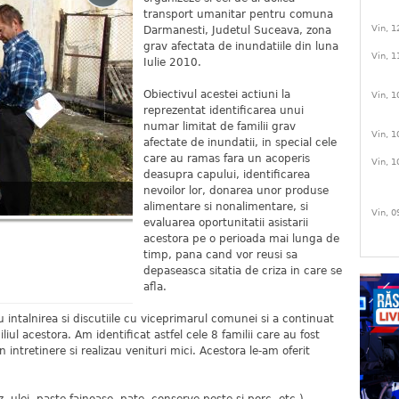
transport umanitar pentru comuna
Vin, 1
Darmanesti, Judetul Suceava, zona
grav afectata de inundatiile din luna
Vin, 1
Iulie 2010.
Obiectivul acestei actiuni la
Vin, 1
reprezentat identificarea unui
numar limitat de familii grav
Vin, 1
afectate de inundatii, in special cele
care au ramas fara un acoperis
Vin, 1
deasupra capului, identificarea
nevoilor lor, donarea unor produse
alimentare si nonalimentare, si
Vin, 0
evaluarea oportunitatii asistarii
acestora pe o perioada mai lunga de
timp, pana cand vor reusi sa
depaseasca sitatia de criza in care se
afla.
intalnirea si discutiile cu viceprimarul comunei si a continuat
iliul acestora. Am identificat astfel cele 8 familii care au fost
 intretinere si realizau venituri mici. Acestora le-am oferit