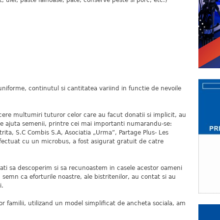
, ulei, paste fainoase, pate, conserve peste si porc, etc.)
iforme, continutul si cantitatea variind in functie de nevoile
ere multumiri tuturor celor care au facut donatii si implicit, au
e ajuta semenii, printre cei mai importanti numarandu-se:
trita, S.C Combis S.A, Asociatia „Urma”, Partage Plus- Les
fectuat cu un microbus, a fost asigurat gratuit de catre
ati sa descoperim si sa recunoastem in casele acestor oameni
 semn ca eforturile noastre, ale bistritenilor, au contat si au
i.
tor familii, utilizand un model simplificat de ancheta sociala, am