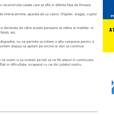
au reconstruite casele care se afla in diferite faze de finisare,
 de imbracaminte, aparate de uz casnic (frigider, aragaz, cuptor
si declarata de către aceste persoane se refera la mobilier, in
otolii, etc.
 dispozitie, nu ne permite sa initiem o alta campanie pentru a
suntem dispuși sa ajutam pe oricine ar dori sa continue
e sustin si va invitam pe toti sa ne fiti alaturi in continuare,
flati in dificultate, incepand cu cei din judetul nostru.