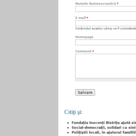
Numele dumneavoastră
*
E-mail
*
Conţinutul acestui câmp va fi considerat c
Homepage
Comment
*
Citiţi şi:
Fundaţia Inocenţi Bistriţa ajută si
Social-democraţii, solidari cu sini
Poliţiştii locali, în ajutorul famili