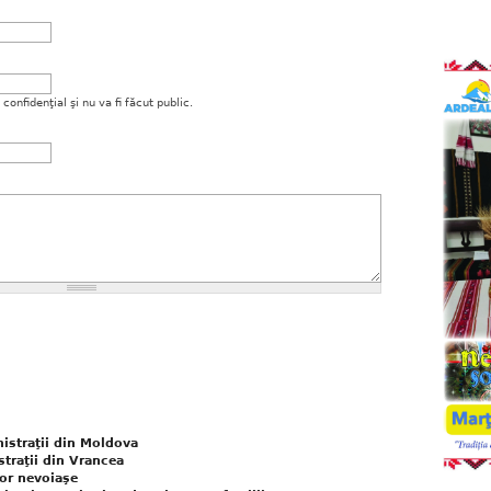
onfidenţial şi nu va fi făcut public.
nistraţii din Moldova
straţii din Vrancea
ilor nevoiaşe