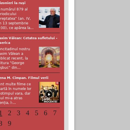
izonieri la ruși
 numărul 879 al
riodicului
reptatea” (an. IV,
n 13 septembrie
30), ce apărea la...
xim Vălean: Cetatea sufletului -
serica
ncitadinul nostru
xim Vălean a
blicat recent, la
itura "George
şbuc" din...
ena M. Cîmpan. Filmul verii
nt multe filme ce
artă în numele lor
otimpul vara, dar
ul mi-a atras
enția, l-...
1
2
3
4
5
6
7
8
9