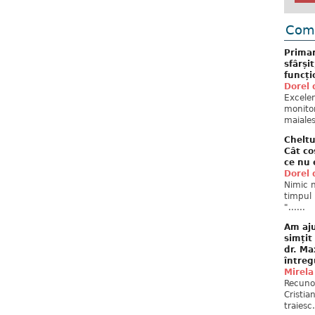
Come
Primar
sfârși
funcți
Dorel 
Excelent
monitor
maiales
Cheltu
Cât co
ce nu 
Dorel 
Nimic n
timpul 
"......
Am aju
simțit
dr. Ma
întreg
Mirela
Recuno
Cristia
traiesc.