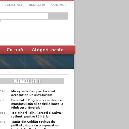
PUBLICITATE
REDACŢIA
CONTACT
e
ular de căutare
Cultură
Alegeri locale
2:45
Miceștii de Câmpie: biciclist
acroșat de un autoturism
6:08
Deputatul Bogdan Ivan, despre
mandatul său și deciziile luate la
Ministerul Energiei
3:51
Trei tineri - din Florești și Salva -
reținuți pentru tâlhărie
3:48
Tânăr din Coldău reținut de
polițiști, după ce a agresat un