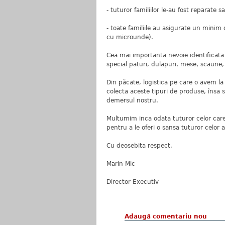
- tuturor familiilor le-au fost reparate s
- toate familiile au asigurate un minim
cu microunde).
Cea mai importanta nevoie identificata 
special paturi, dulapuri, mese, scaune, f
Din păcate, logistica pe care o avem la
colecta aceste tipuri de produse, însa 
demersul nostru.
Multumim inca odata tuturor celor care n
pentru a le oferi o sansa tuturor celor a
Cu deosebita respect,
Marin Mic
Director Executiv
Adaugă comentariu nou