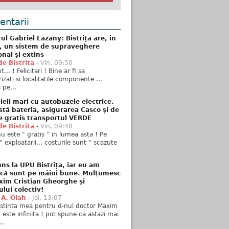
ntarii
ul Gabriel Lazany: Bistrița are, în
t, un sistem de supraveghere
onal și extins
de Bistrita
-
Vin, 09:50
... ! Felicitari ! Bine ar fi sa
izati si localitatile componente ...
 pe...
ieli mari cu autobuzele electrice.
stă bateria, asigurarea Casco și de
e gratis transportul VERDE
de Bistrita
-
Vin, 09:48
u este " gratis " in lumea asta ! Pe
" exploatarii... costurile sunt " scazute
ns la UPU Bistrița, iar eu am
 că sunt pe mâini bune. Mulţumesc
xim Cristian Gheorghe şi
ului colectiv!
 A. Olah
-
Joi, 13:07
stinta mea pentru d-nul doctor Maxim
n este infinita ! pot spune ca astazi mai
..