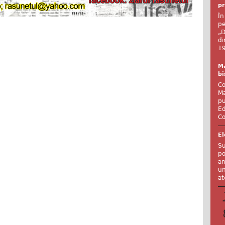
pr
În
pe
„D
di
19
Ma
bi
Co
Ma
pu
Ed
Co
El
Su
po
an
un
at