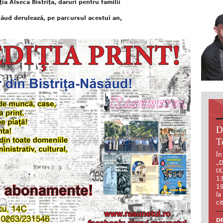
a Alseca Bistriţa, daruri pentru familii
ud derulează, pe parcursul acestui an,
D
T
În
„D
IX
13
19
la
ci
DR