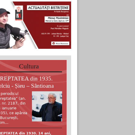
Cultura
REPTATEA din 1935.
elciu - Șieu – Sântioana
 periodicul
reptatea” (an.
, nr. 2187, din
 ianuarie
35), ce apărea
 București,
tim...
EPTATEA din 1930. 14 ani,