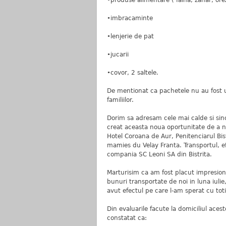
•produse alimentare ( faina, zahar, orez
•imbracaminte
•lenjerie de pat
•jucarii
•covor, 2 saltele.
De mentionat ca pachetele nu au fost un
familiilor.
Dorim sa adresam cele mai calde si sinc
creat aceasta noua oportunitate de a n
Hotel Coroana de Aur, Penitenciarul Bis
mamies du Velay Franta. Transportul, e
compania SC Leoni SA din Bistrita.
Marturisim ca am fost placut impresion
bunuri transportate de noi in luna iulie,
avut efectul pe care l-am sperat cu toti
Din evaluarile facute la domiciliul aces
constatat ca: