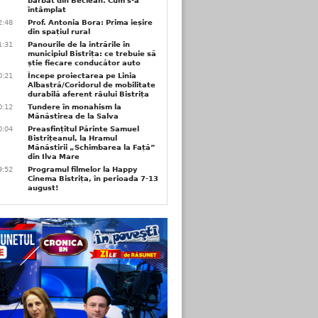
bărbat din Beclean. Cum s-a
întâmplat
2:48
Prof. Antonia Bora: Prima ieșire
din spațiul rural
1:31
Panourile de la intrările în
municipiul Bistrița: ce trebuie să
știe fiecare conducător auto
0:21
Începe proiectarea pe Linia
Albastră/Coridorul de mobilitate
durabilă aferent râului Bistrița
0:12
Tundere în monahism la
Mănăstirea de la Salva
0:04
Preasfințitul Părinte Samuel
Bistrițeanul, la Hramul
Mănăstirii „Schimbarea la Față”
din Ilva Mare
9:52
Programul filmelor la Happy
Cinema Bistrița, în perioada 7-13
august!