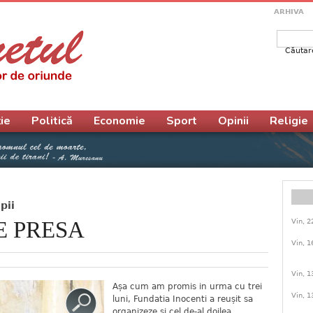
ARHIVA
Căutar
Form
ie
Politică
Economie
Sport
Opinii
Religie
pii
Vin, 2
E PRESA
Vin, 1
Vin, 1
Așa cum am promis in urma cu trei
Vin, 1
luni, Fundatia Inocenti a reușit sa
organizeze si cel de-al doilea