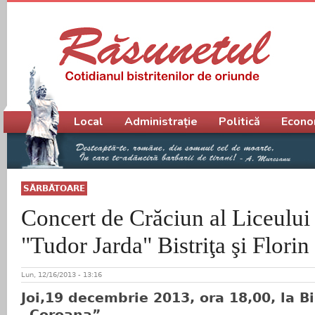
Meniu principal
Local
Administrație
Politică
Econo
SĂRBĂTOARE
Concert de Crăciun al Liceulu
"Tudor Jarda" Bistriţa şi Flori
Lun, 12/16/2013 - 13:16
Joi,19 decembrie 2013, ora 18,00, la B
„Coroana”