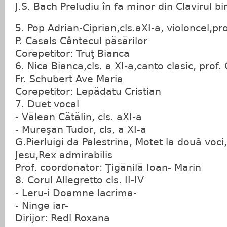
J.S. Bach Preludiu în fa minor din Clavirul b
5. Pop Adrian-Ciprian,cls.aXI-a, violoncel,pr
P. Casals Cântecul păsărilor
Corepetitor: Truţ Bianca
6. Nica Bianca,cls. a XI-a,canto clasic, prof.
Fr. Schubert Ave Maria
Corepetitor: Lepădatu Cristian
7. Duet vocal
- Vălean Cătălin, cls. aXI-a
- Mureşan Tudor, cls, a XI-a
G.Pierluigi da Palestrina, Motet la două voci,
Jesu,Rex admirabilis
Prof. coordonator: Ţigănilă Ioan- Marin
8. Corul Allegretto cls. II-IV
- Leru-i Doamne lacrima-
- Ninge iar-
Dirijor: Redl Roxana