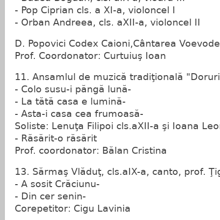
- Pop Ciprian cls. a XI-a, violoncel I
- Orban Andreea, cls. aXII-a, violoncel II
D. Popovici Codex Caioni,Cântarea Voevode
Prof. Coordonator: Curtuiuş Ioan
11. Ansamlul de muzică tradiţională "Doruri
- Colo susu-i păngă lună-
- La tătă casa e lumină-
- Asta-i casa cea frumoasă-
Soliste: Lenuţa Filipoi cls.aXII-a şi Ioana Leo
- Răsărit-o răsărit
Prof. coordonator: Bălan Cristina
13. Sărmaş Vlăduţ, cls.aIX-a, canto, prof. Ţi
- A sosit Crăciunu-
- Din cer senin-
Corepetitor: Cigu Lavinia