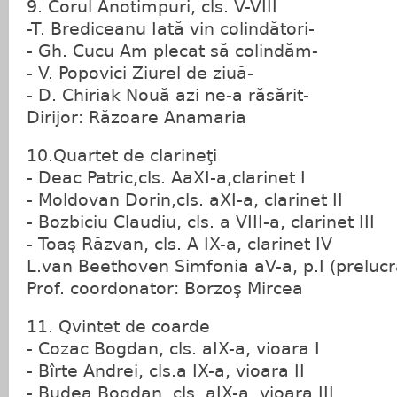
9. Corul Anotimpuri, cls. V-VIII
-T. Brediceanu Iată vin colindători-
- Gh. Cucu Am plecat să colindăm-
- V. Popovici Ziurel de ziuă-
- D. Chiriak Nouă azi ne-a răsărit-
Dirijor: Răzoare Anamaria
10.Quartet de clarineţi
- Deac Patric,cls. AaXI-a,clarinet I
- Moldovan Dorin,cls. aXI-a, clarinet II
- Bozbiciu Claudiu, cls. a VIII-a, clarinet III
- Toaş Răzvan, cls. A IX-a, clarinet IV
L.van Beethoven Simfonia aV-a, p.I (prelucr
Prof. coordonator: Borzoş Mircea
11. Qvintet de coarde
- Cozac Bogdan, cls. aIX-a, vioara I
- Bîrte Andrei, cls.a IX-a, vioara II
- Budea Bogdan, cls. aIX-a, vioara III