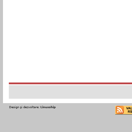
Design şi dezvoltare:
Linuxship