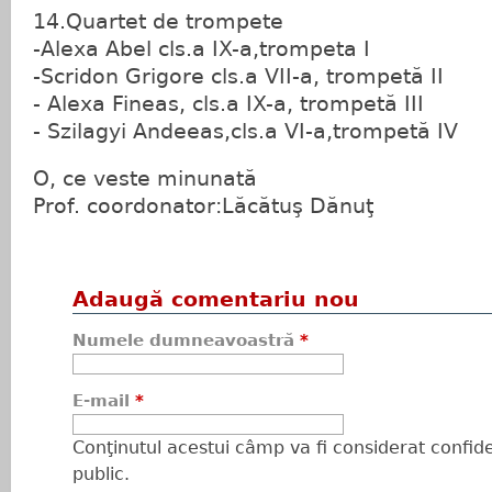
14.Quartet de trompete
-Alexa Abel cls.a IX-a,trompeta I
-Scridon Grigore cls.a VII-a, trompetă II
- Alexa Fineas, cls.a IX-a, trompetă III
- Szilagyi Andeeas,cls.a VI-a,trompetă IV
O, ce veste minunată
Prof. coordonator:Lăcătuş Dănuţ
Adaugă comentariu nou
Numele dumneavoastră
*
E-mail
*
Conţinutul acestui câmp va fi considerat confiden
public.