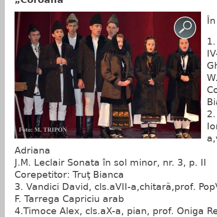
În
1.
IV
G
W.
Co
B
2
Io
a,
Adriana
J.M. Leclair Sonata în sol minor, nr. 3, p. II
Corepetitor: Truţ Bianca
3. Vandici David, cls.aVII-a,chitară,prof. Po
F. Tarrega Capriciu arab
4.Timoce Alex, cls.aX-a, pian, prof. Oniga 