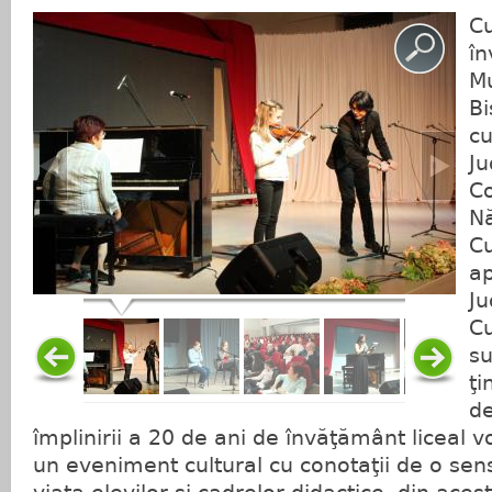
Cu
în
Mu
Bi
cu
J
Co
Nă
Cu
ap
Ju
Cu
su
ţi
de
împlinirii a 20 de ani de învăţământ liceal 
un eveniment cultural cu conotaţii de o sensi