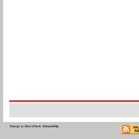
Design şi dezvoltare:
Linuxship