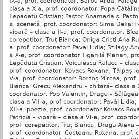
IX-a, prof. coordonator: Barbu Alida; Palage
clasa a X-a, prof. coordonator: Popa Cătălina
Lepădatu Cristian; Pastor Anamaria și Pastor
a, scenetă, prof. coordonator: Sima Delia; F
vioară – clasa a II-a, prof. coordonator: Bîca
corepetitor: Truț Bianca; Oniga Cristi Ana Rut
a, prof. coordonator: Pavăl Lidia; Szilagy A
a X-a, prof. coordonator Tigănilă Marian, pro
Lepădatu Cristian; Voiculescu Raluca – clas
prof. coordonator: Kovacs Roxana; Tălpaș Io
V-a, prof. coordonator: Borzoș Mircea, prof. 
Bianca; Grecu Alexandru – chitară– clasa a X
coordonator: Pop Valentin; Dragu – Sălăgea
clasa a VII-a, prof coordonator: Pavăl Lidia;
XII-a, poezie, prof. coordonator Kovacs Rox
Patricia – vioară – clasa a VI-a, prof. coord
prof. corepetitor: Truț Bianca; Dragu Alexa –
prof. coordonator: Costeanu Roxana, prof. 