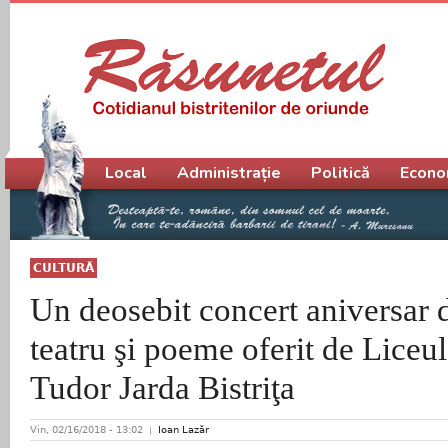
Meniu principal
Local
Administrație
Politică
Econo
CULTURĂ
Un deosebit concert aniversar 
teatru şi poeme oferit de Liceu
Tudor Jarda Bistriţa
Vin, 02/16/2018 - 13:02
Ioan Lazăr