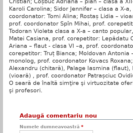
Cristian; Coșbuc Adriana – pian – clasa a XII
Karoli Carolina; Sidor Jennifer – clasa a X-a
coordonator: Tomi Alina; Rostaș Lidia – vioar
prof. coordonator Spîn Mihai, prof. corepetit
Todoran Violeta clasa a X-a – canto popular
Matei Casiana, prof. corepetitor: Lepădatu 
Ariana – flaut - clasa VI –a, prof. coordonato
corepetitor: Truț Bianca; Moldovan Antonia –
monolog, prof. coordonator Kovacs Roxana;
Alexandru (chitară), Palage Iasmina (flaut)
(vioară) , prof. coordonator Patrașciuc Ovidi
O seară de înaltă simţire şi virtuozitate ofer
şi profesori.
Adaugă comentariu nou
Numele dumneavoastră
*