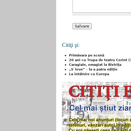
Citiţi şi:
Primăvara pe scenă
20 ani cu Trupa de teatru Corint 
Caragiale, omagiat la Bistriţa
„S`love” – la a patra ediţie
La întâlnire cu Europa