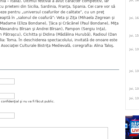
Joi, 1
a – Italia). Ultimul festival a avut caracter competitiv, iar
cu prieteni din Sicilia, Sardinia, Franţa, Spania. Cei care vor să
eze pentru „universul coafurilor de calitate”, cu un preţ
şteaptă în „salonul de coafură”: Veta şi Ziţa (Mihaela Zegrean şi
Joi, 1
 Madame (Eliza Bondane), Ţâca şi Crăcănel (Paul Bondane), Miţa
(Alexandru Bîrsan şi Andrei Bîrsan), Pampon (Sergiu Inţa),
Pătraşcu), Cichitta şi Didina (Mădălina Hurubă), Radioul (Dan
Joi, 1
: Toma. În deschiderea spectacolului, invitată de onoare este
ociaţiei Culturale Bistriţa Medievală, coregrafia: Alina Taloş.
Joi, 1
Joi, 1
Joi, 1
Joi, 1
onfidenţial şi nu va fi făcut public.