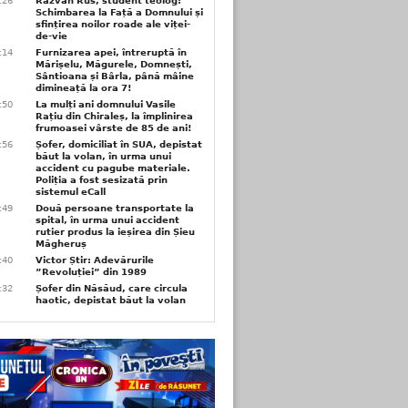
6:26
Răzvan Rus, student teolog:
Schimbarea la Față a Domnului și
sfințirea noilor roade ale viței-
de-vie
6:14
Furnizarea apei, întreruptă în
Mărișelu, Măgurele, Domnești,
Sântioana și Bârla, până mâine
dimineață la ora 7!
5:50
La mulți ani domnului Vasile
Rațiu din Chiraleș, la împlinirea
frumoasei vârste de 85 de ani!
3:56
Șofer, domiciliat în SUA, depistat
băut la volan, în urma unui
accident cu pagube materiale.
Poliția a fost sesizată prin
sistemul eCall
3:49
Două persoane transportate la
spital, în urma unui accident
rutier produs la ieșirea din Șieu
Măgheruș
3:40
Victor Știr: Adevărurile
”Revoluției” din 1989
3:32
Șofer din Năsăud, care circula
haotic, depistat băut la volan