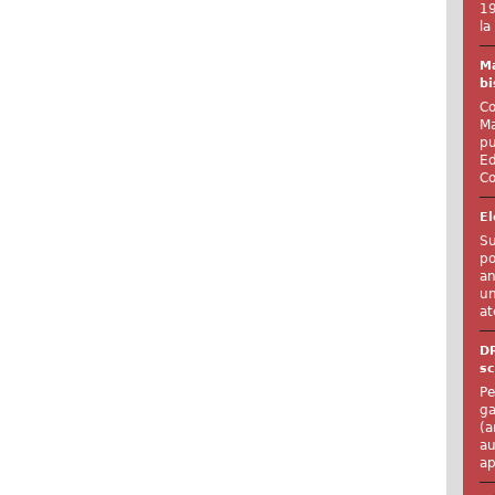
19
la
Ma
bi
Co
Ma
pu
Ed
Co
El
Su
po
an
un
at
D
sc
Pe
ga
(a
au
ap