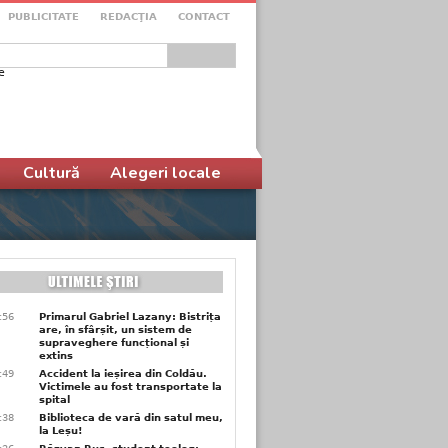
PUBLICITATE
REDACŢIA
CONTACT
e
ular de căutare
Cultură
Alegeri locale
9:56
Primarul Gabriel Lazany: Bistrița
are, în sfârșit, un sistem de
supraveghere funcțional și
extins
9:49
Accident la ieșirea din Coldău.
Victimele au fost transportate la
spital
9:38
Biblioteca de vară din satul meu,
la Leșu!