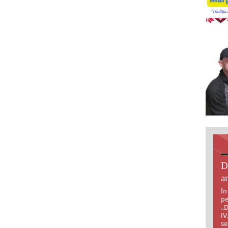
D
an
În
pe
„D
IV
se