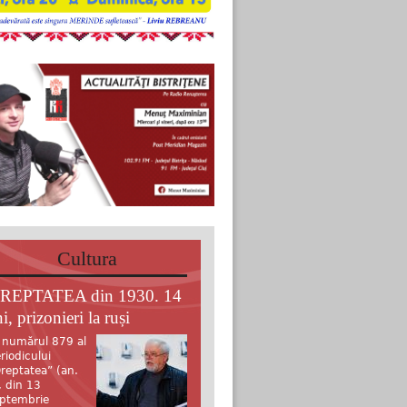
Cultura
REPTATEA din 1930. 14
i, prizonieri la ruși
 numărul 879 al
riodicului
reptatea” (an.
, din 13
ptembrie