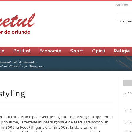
ARHIVA
Căutar
Form
ie
Politică
Economie
Sport
Opinii
Religie
styling
Joi, 1
Joi, 1
ul Cultural Municipal „George Coşbuc” din Bistriţa, trupa Corint
prin lume, la festivaluri internaţionale de teatru francofon: în
Joi, 1
n 2006 la Pecs (Ungaria), iar în 2008, la sfârşitul lunii