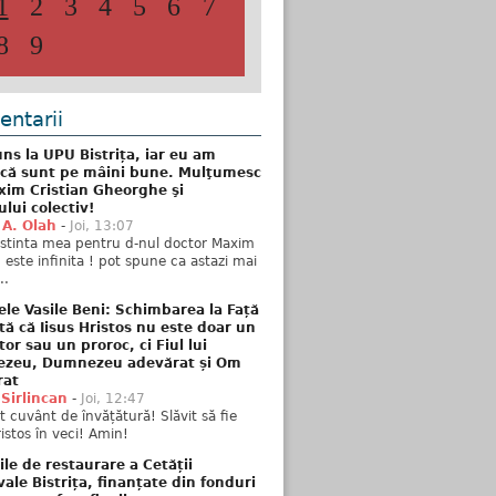
1
2
3
4
5
6
7
8
9
ntarii
ns la UPU Bistrița, iar eu am
 că sunt pe mâini bune. Mulţumesc
xim Cristian Gheorghe şi
ului colectiv!
 A. Olah
-
Joi, 13:07
stinta mea pentru d-nul doctor Maxim
n este infinita ! pot spune ca astazi mai
..
ele Vasile Beni: Schimbarea la Față
tă că Iisus Hristos nu este doar un
tor sau un proroc, ci Fiul lui
zeu, Dumnezeu adevărat și Om
rat
 Sirlincan
-
Joi, 12:47
 cuvânt de învățătură! Slăvit să fie
ristos în veci! Amin!
ile de restaurare a Cetății
ale Bistrița, finanțate din fonduri