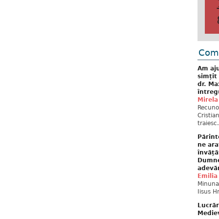
Come
Am aju
simțit
dr. Ma
întreg
Mirela
Recuno
Cristia
traiesc.
Părint
ne ara
învăță
Dumne
adevă
Emilia
Minunat
Iisus H
Lucrăr
Mediev