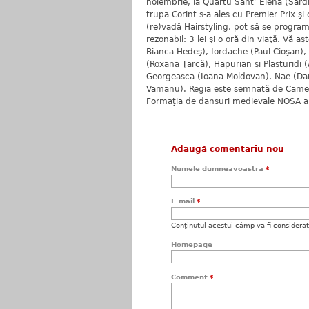
noiembrie, la Quartu Sant’ Elena (Sardini
trupa Corint s-a ales cu Premier Prix şi 
(re)vadă Hairstyling, pot să se program
rezonabil: 3 lei şi o oră din viaţă. Vă a
Bianca Hedeş), Iordache (Paul Cioşan),
(Roxana Ţarcă), Hapurian şi Plasturidi 
Georgeasca (Ioana Moldovan), Nae (Dan 
Vamanu). Regia este semnată de Camelia
Formaţia de dansuri medievale NOSA a As
Adaugă comentariu nou
Numele dumneavoastră
*
E-mail
*
Conţinutul acestui câmp va fi considerat c
Homepage
Comment
*