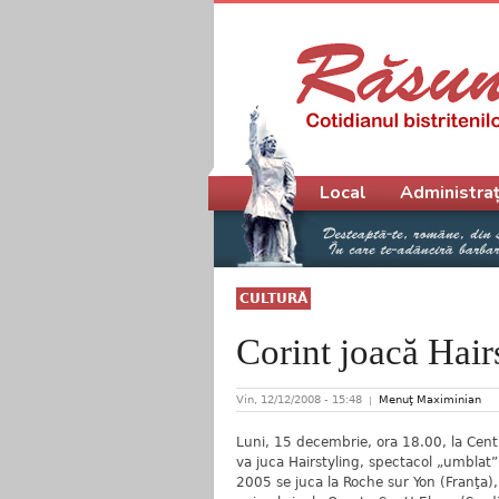
Meniu principal
Local
Administraț
CULTURĂ
Corint joacă Hair
Vin, 12/12/2008 - 15:48
Menuţ Maximinian
Luni, 15 decembrie, ora 18.00, la Centr
va juca Hairstyling, spectacol „umblat” 
2005 se juca la Roche sur Yon (Franţa), î