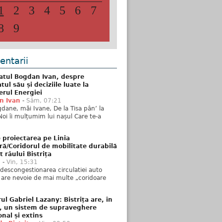
1
2
3
4
5
6
7
8
9
ntarii
atul Bogdan Ivan, despre
ul său și deciziile luate la
erul Energiei
n Ivan
-
Sâm, 07:21
dane, măi Ivane, De la Tisa pân’ la
Noi îi mulțumim lui nașul Care te-a
 proiectarea pe Linia
ră/Coridorul de mobilitate durabilă
t râului Bistrița
u
-
Vin, 15:31
descongestionarea circulatiei auto
a are nevoie de mai multe „coridoare
ul Gabriel Lazany: Bistrița are, în
t, un sistem de supraveghere
onal și extins