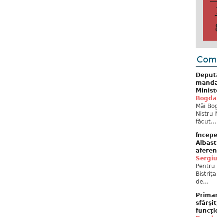
Come
Deput
mandat
Minist
Bogda
Măi Bog
Nistru 
făcut...
Începe
Albast
aferen
Sergi
Pentru 
Bistriț
de...
Primar
sfârși
funcți