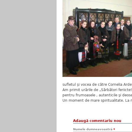
sufletul şi vocea de către Cornelia Arde
Am primit urările de „Sărbători feriict
pentru frumoasele , autenticile şi deos
Un moment de mare spiritualitate. La mu
Adaugă comentariu nou
Numele dumneavoastră
*