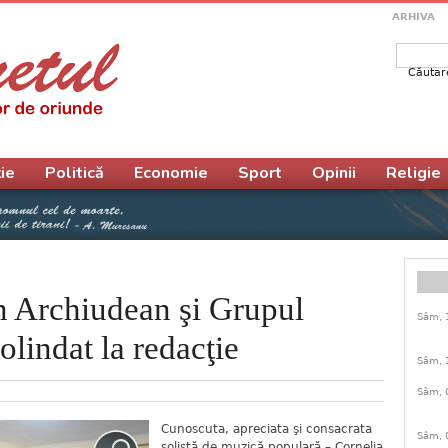
ARHIVA
Căutar
Form
ie
Politică
Economie
Sport
Opinii
Religie
n Archiudean şi Grupul
Sâm, 
olindat la redacţie
Sâm, 
Sâm, 
Cunoscuta, apreciata şi consacrata
Sâm, 
solistă de muzică populară – Cornelia