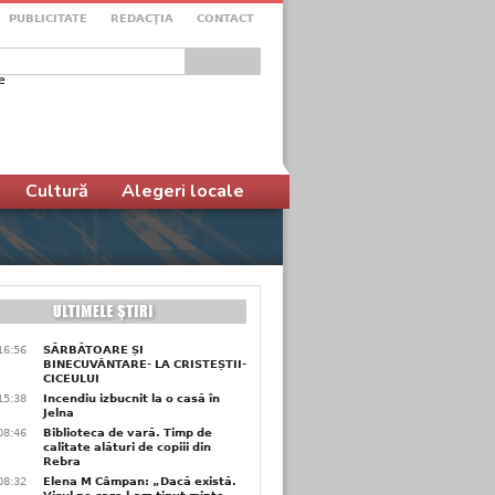
PUBLICITATE
REDACŢIA
CONTACT
e
ular de căutare
Cultură
Alegeri locale
16:56
SĂRBĂTOARE ȘI
BINECUVÂNTARE- LA CRISTEȘTII-
CICEULUI
15:38
Incendiu izbucnit la o casă în
Jelna
08:46
Biblioteca de vară. Timp de
calitate alături de copiii din
Rebra
08:32
Elena M Câmpan: „Dacă există.