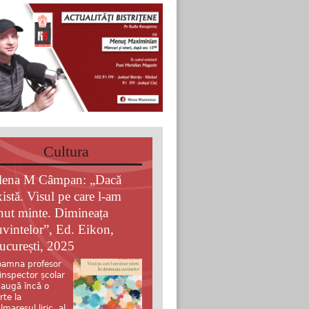
Cultura
lena M Câmpan: „Dacă
xistă. Visul pe care l-am
inut minte. Dimineața
uvintelor”, Ed. Eikon,
ucurești, 2025
amna profesor
 inspector școlar
augă încă o
rte la
lmaresul liric al