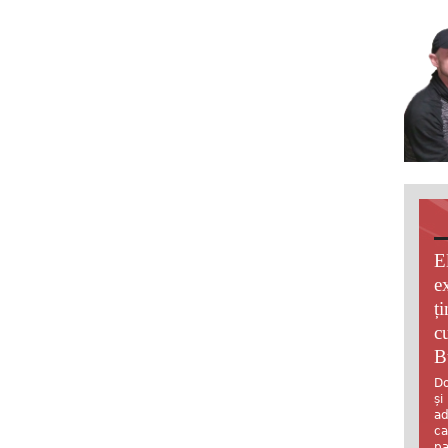
E
e
ț
c
B
Do
și
ad
ca
pa