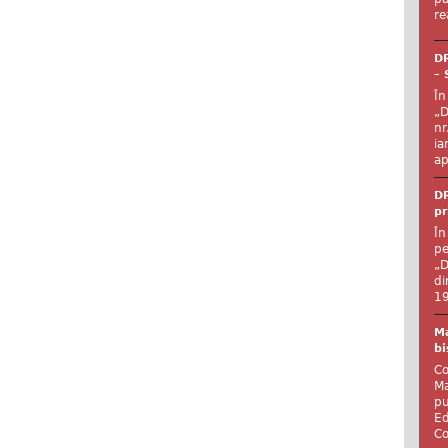
re
DR
– 
În
„D
nr
ia
ap
DR
pr
În
pe
„D
di
19
Ma
bi
Co
Ma
pu
Ed
Co