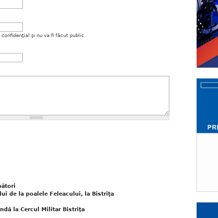
onfidenţial şi nu va fi făcut public.
bători
ui de la poalele Feleacului, la Bistriţa
dă la Cercul Militar Bistriţa