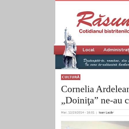
Meniu principal
Local
Administraț
CULTURĂ
Cornelia Ardelea
„Doiniţa” ne-au c
Mar, 12/23/2014 - 16:01
Ioan Lazăr