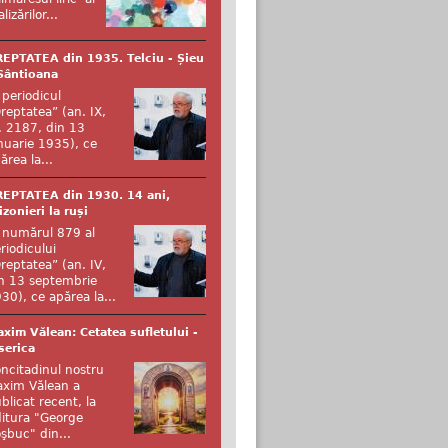
alizărilor...
EPTATEA din 1935. Telciu - Șieu
Sântioana
 periodicul
reptatea” (an. IX,
. 2187, din 13
nuarie 1935), ce
ărea la...
EPTATEA din 1930. 14 ani,
izonieri la ruși
 numărul 879 al
riodicului
reptatea” (an. IV,
n 13 septembrie
30), ce apărea la...
xim Vălean: Cetatea sufletului -
serica
ncitadinul nostru
xim Vălean a
blicat recent, la
itura "George
şbuc" din...