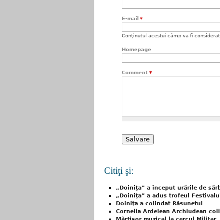
E-mail
*
Conţinutul acestui câmp va fi considerat c
Homepage
Comment
*
Citiţi şi:
„Doiniţa” a început urările de săr
„Doiniţa” a adus trofeul Festivalul
Doiniţa a colindat Răsunetul
Cornelia Ardelean Archiudean colin
Mărţişor muzical la cercul Militar