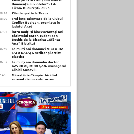
Visul pe care l-am ținut minte.
Dimineața cuvintelor”, Ed.
Eikon, București, 2025
08:26
Zile de grație la Teaca
08:20
Trei fete talentate de la Clubul
Copiilor Beclean, premiate in
județul Arad
07:04
Întru mulţi şi binecuvântați ani
părintelui paroh Tudor-Ioan
Bechiș de la Biserica „Sfânta
Ana” Bistrița!
06:59
La mulți ani doamnei VICTORIA
FĂTU NALAŢI, scriitor și artist
plastic!
06:57
La mulţi ani domnului doctor
GAVRILAŞ MUREŞAN, managerul
Clinicii Sanovil!
2:45
Miceștii de Câmpie: biciclist
acroșat de un autoturism