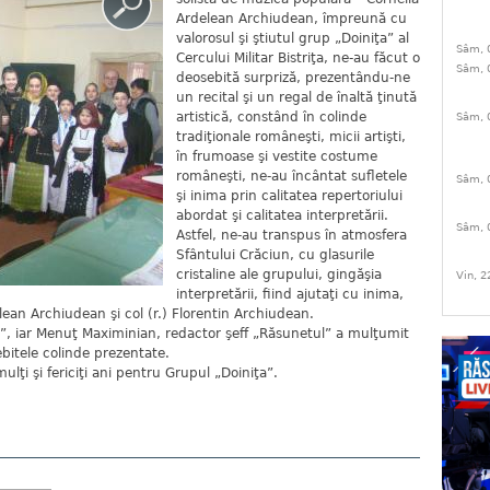
Ardelean Archiudean, împreună cu
valorosul şi ştiutul grup „Doiniţa” al
Sâm, 
Cercului Militar Bistriţa, ne-au făcut o
Sâm, 
deosebită surpriză, prezentându-ne
un recital şi un regal de înaltă ţinută
artistică, constând în colinde
Sâm, 
tradiţionale româneşti, micii artişti,
în frumoase şi vestite costume
româneşti, ne-au încântat sufletele
Sâm, 
şi inima prin calitatea repertoriului
abordat şi calitatea interpretării.
Sâm, 
Astfel, ne-au transpus în atmosfera
Sfântului Crăciun, cu glasurile
cristaline ale grupului, gingăşia
Vin, 2
interpretării, fiind ajutaţi cu inima,
lean Archiudean şi col (r.) Florentin Archiudean.
e!”, iar Menuţ Maximinian, redactor şeff „Răsunetul” a mulţumit
ebitele colinde prezentate.
lţi şi fericiţi ani pentru Grupul „Doiniţa”.