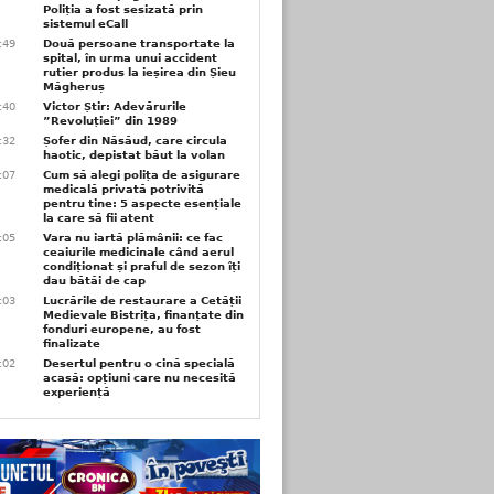
Poliția a fost sesizată prin
sistemul eCall
3:49
Două persoane transportate la
spital, în urma unui accident
rutier produs la ieșirea din Șieu
Măgheruș
3:40
Victor Știr: Adevărurile
”Revoluției” din 1989
3:32
Șofer din Năsăud, care circula
haotic, depistat băut la volan
1:07
Cum să alegi polița de asigurare
medicală privată potrivită
pentru tine: 5 aspecte esențiale
la care să fii atent
1:05
Vara nu iartă plămânii: ce fac
ceaiurile medicinale când aerul
condiționat și praful de sezon îți
dau bătăi de cap
1:03
Lucrările de restaurare a Cetății
Medievale Bistrița, finanțate din
fonduri europene, au fost
finalizate
1:02
Desertul pentru o cină specială
acasă: opțiuni care nu necesită
experiență