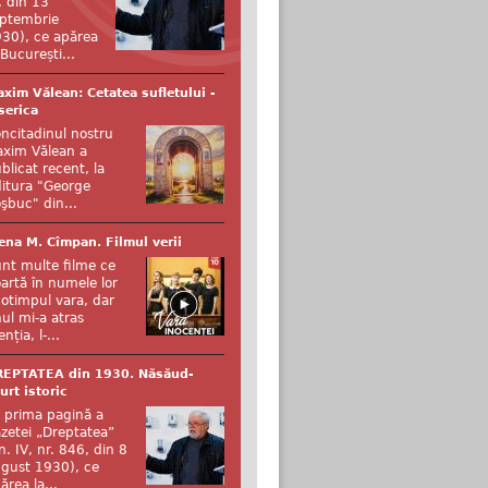
, din 13
ptembrie
30), ce apărea
 București...
xim Vălean: Cetatea sufletului -
serica
ncitadinul nostru
xim Vălean a
blicat recent, la
itura "George
şbuc" din...
ena M. Cîmpan. Filmul verii
nt multe filme ce
artă în numele lor
otimpul vara, dar
ul mi-a atras
enția, l-...
REPTATEA din 1930. Năsăud-
urt istoric
 prima pagină a
zetei „Dreptatea”
n. IV, nr. 846, din 8
gust 1930), ce
ărea la...