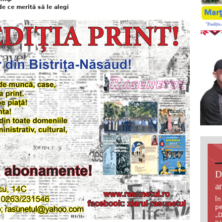
de ce merită să le alegi
D
an
În
pe
„D