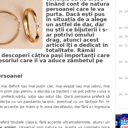
ținând cont de natura
persoanei care le va
Joi, 1
purta. Dacă ești pus
în situația de a alege
un astfel de dar, dar
Joi, 1
nu știi ce bijuterii i s-
ar potrivi omului
Joi, 1
drag, atunci acest
articol îți e dedicat în
Joi, 1
totalitate. Rămâi
a descoperi câțiva pași importanți care
cesoriul care îi va aduce zâmbetul pe
Joi, 1
ersoanei
Joi, 1
definit sau mai puțin clar, mai evazat sau mai sobru, mai
 prim pas pentru a elucida ce bijuterii i se pot potrivi cuiva e
Joi, 1
 o preferă iubita, soția sau soțul tău. Dacă persoana preferă să
olecția cu un pandantiv laconic, eventual cu un lănțișor fin. În
le accente: pe mâini și în zona decolteului, dar fără a-i îngreuna
ținutele clasice, fără accente ultramoderniste, atunci un
e argint
. Universal prin natura sa, acesta va completa orice