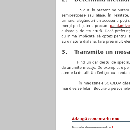
Sigur, în prezent ne putem complace
semiprețioase sau aliaje. În realita
urmare, alegându-i un accesoriu poți să
mergi pe bijuterii, precum
pandantive
culoare și de structură. Dacă preferinț
cu inima împăcată, să optezi pentru
l
au o natură diafană, fără prea mult el
3. Transmite un mesaj 
Fiind un dar destul de special, biju
de anumite mesaje. De exemplu, o perec
atente la detalii. Un lănțișor cu pandan
În magazinele SOKOLOV găsești o va
mai diverse feluri. Bucură-ți persoane
Adaugă comentariu nou
Numele dumneavoastră
*