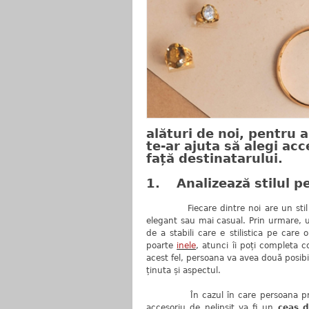
alături de noi, pentru 
te-ar ajuta să alegi ac
față destinatarului.
1. Analizează stilul p
Fiecare dintre noi are un stil mai 
elegant sau mai casual. Prin urmare, un
de a stabili care e stilistica pe care
poarte
inele
, atunci îi poți completa c
acest fel, persoana va avea două posibi
ținuta și aspectul.
În cazul în care persoana preferă 
accesoriu de nelipsit va fi un
ceas d