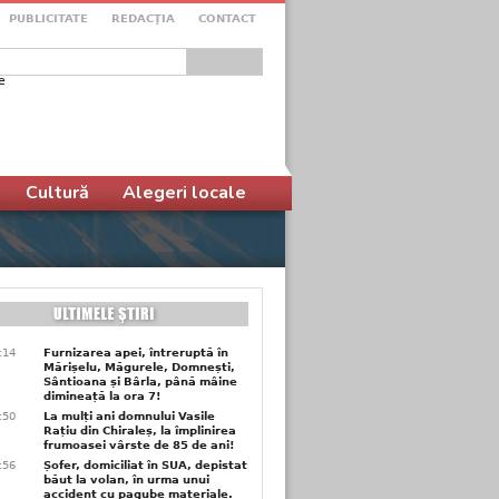
PUBLICITATE
REDACŢIA
CONTACT
e
ular de căutare
Cultură
Alegeri locale
6:14
Furnizarea apei, întreruptă în
Mărișelu, Măgurele, Domnești,
Sântioana și Bârla, până mâine
dimineață la ora 7!
5:50
La mulți ani domnului Vasile
Rațiu din Chiraleș, la împlinirea
frumoasei vârste de 85 de ani!
3:56
Șofer, domiciliat în SUA, depistat
băut la volan, în urma unui
accident cu pagube materiale.