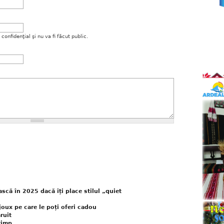
onfidenţial şi nu va fi făcut public.
ască în 2025 dacă îți place stilul „quiet
ijoux pe care le poți oferi cadou
aruit
timp