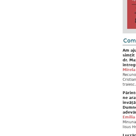
Come
Am aju
simțit
dr. Ma
întreg
Mirela
Recuno
Cristia
traiesc.
Părint
ne ara
învăță
Dumne
adevă
Emilia
Minunat
Iisus H
Lucrăr