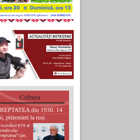
Cultura
REPTATEA din 1930. 14
i, prizonieri la ruși
 numărul 879 al
riodicului
reptatea” (an.