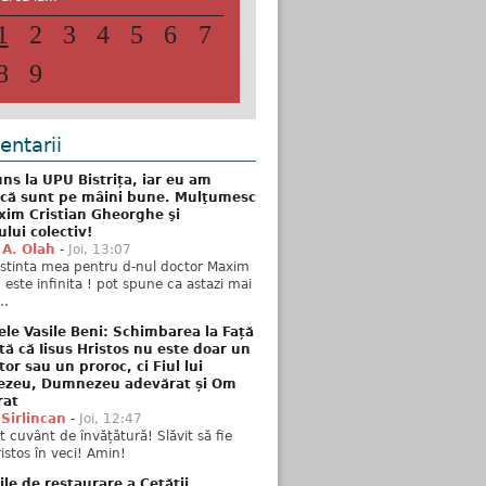
1
2
3
4
5
6
7
8
9
ntarii
ns la UPU Bistrița, iar eu am
 că sunt pe mâini bune. Mulţumesc
xim Cristian Gheorghe şi
ului colectiv!
 A. Olah
-
Joi, 13:07
stinta mea pentru d-nul doctor Maxim
n este infinita ! pot spune ca astazi mai
..
ele Vasile Beni: Schimbarea la Față
tă că Iisus Hristos nu este doar un
tor sau un proroc, ci Fiul lui
zeu, Dumnezeu adevărat și Om
rat
 Sirlincan
-
Joi, 12:47
 cuvânt de învățătură! Slăvit să fie
ristos în veci! Amin!
ile de restaurare a Cetății