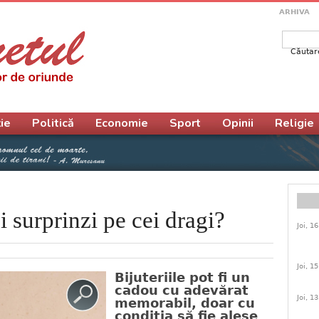
ARHIVA
Căutar
Form
ie
Politică
Economie
Sport
Opinii
Religie
-i surprinzi pe cei dragi?
Joi, 1
Joi, 1
Bijuteriile pot fi un
cadou cu adevărat
Joi, 1
memorabil, doar cu
condiția să fie alese