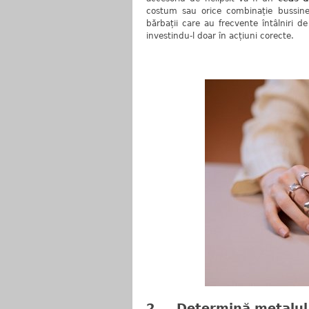
costum sau orice combinație bussines
bărbații care au frecvente întâlniri d
investindu-l doar în acțiuni corecte.
2. Determină metalul 