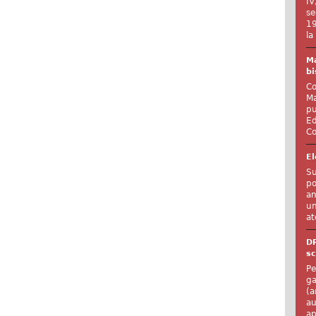
IV
se
19
la
Ma
bi
Co
Ma
pu
Ed
Co
El
Su
po
an
un
at
D
sc
Pe
ga
(a
au
ap