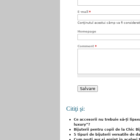
E-mail
*
Conţinutul acestui câmp va fi considerat c
Homepage
Comment
*
Citiţi şi:
Ce accesorii nu trebuie să-ți lipse
luxury”?
Bijuterii pentru copii de la Chic B
5 tipuri de bijuterii versatile de d
Cum porți aur și argint în același 