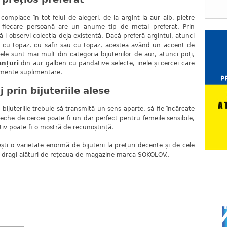
 în tot felul de alegeri, de la argint la aur alb, pietre
te, fiecare persoană are un anume tip de metal preferat. Prin
-i observi colecția deja existentă. Dacă preferă argintul, atunci
cu topaz, cu safir sau cu topaz, acestea având un accent de
ele sunt mai mult din categoria bijuteriilor de aur, atunci poți,
anțuri
din aur galben cu pandative selecte, inele și cercei care
emente suplimentare.
prin bijuteriile alese
teriile trebuie să transmită un sens aparte, să fie încărcate
he de cercei poate fi un dar perfect pentru femeile sensibile,
tiv poate fi o mostră de recunoștință.
rietate enormă de bijuterii la prețuri decente și de cele
le dragi alături de rețeaua de magazine marca SOKOLOV..