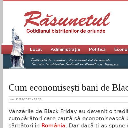
Meniu principal
Local
Administrație
Politică
Econo
Cum economisești bani de Bla
Lun, 11/21/2022 - 12:26
Vânzările de Black Friday au devenit o tradi
cumpărători care caută să economisească b
sărbători în
România
. Dar dacă ți-aș spune 