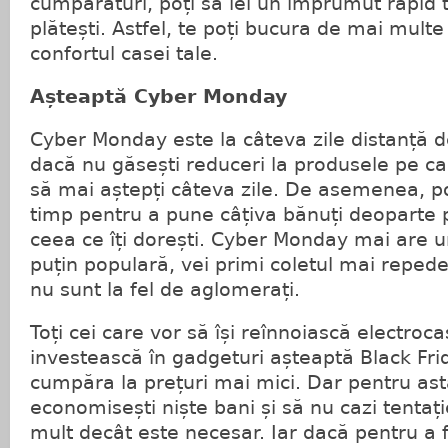
cumpărături, poți să iei un împrumut rapid to
plătești. Astfel, te poți bucura de mai multe
confortul casei tale.
Așteaptă Cyber Monday
Cyber Monday este la câteva zile distanță d
dacă nu găsești reduceri la produsele pe care
să mai aștepți câteva zile. De asemenea, poț
timp pentru a pune câțiva bănuți deoparte
ceea ce îți dorești. Cyber Monday mai are u
puțin populară, vei primi coletul mai repede
nu sunt la fel de aglomerați.
Toți cei care vor să își reînnoiască electroc
investească în gadgeturi așteaptă Black Fri
cumpăra la prețuri mai mici. Dar pentru ast
economisești niște bani și să nu cazi tenta
mult decât este necesar. Iar dacă pentru a 