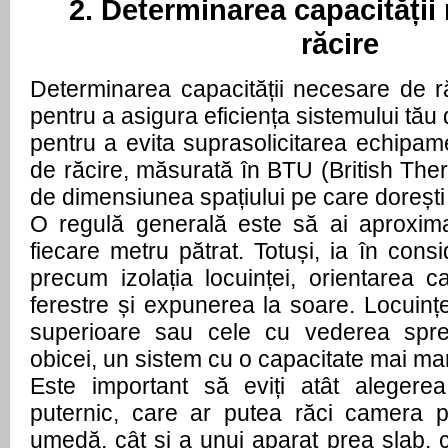
2. Determinarea capacității
răcire
Determinarea capacității necesare de ră
pentru a asigura eficiența sistemului tău 
pentru a evita suprasolicitarea echipam
de răcire, măsurată în BTU (British The
de dimensiunea spațiului pe care dorești 
O regulă generală este să ai aproxim
fiecare metru pătrat. Totuși, ia în consid
precum izolația locuinței, orientarea 
ferestre și expunerea la soare. Locuințel
superioare sau cele cu vederea spre
obicei, un sistem cu o capacitate mai ma
Este important să eviți atât alegere
puternic, care ar putea răci camera p
umedă, cât și a unui aparat prea slab, 