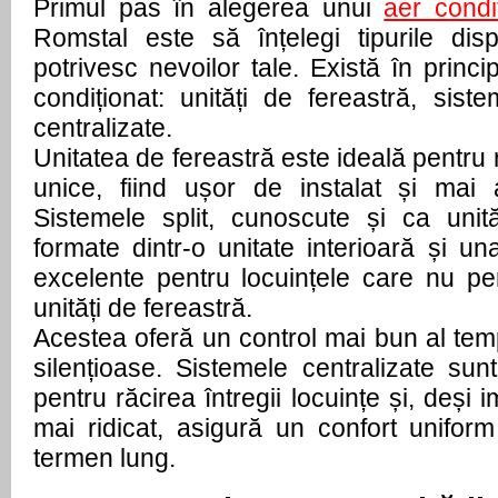
Primul pas în alegerea unui
aer condi
Romstal este să înțelegi tipurile dis
potrivesc nevoilor tale. Există în princip
condiționat: unități de fereastră, sist
centralizate.
Unitatea de fereastră este ideală pentru
unice, fiind ușor de instalat și mai 
Sistemele split, cunoscute și ca unit
formate dintr-o unitate interioară și un
excelente pentru locuințele care nu per
unități de fereastră.
Acestea oferă un control mai bun al temp
silențioase. Sistemele centralizate sun
pentru răcirea întregii locuințe și, deși i
mai ridicat, asigură un confort unifo
termen lung.