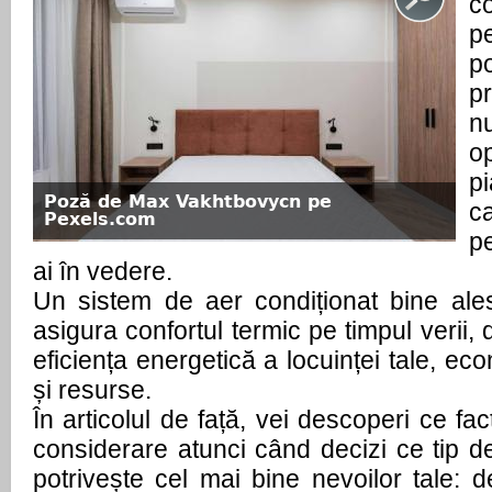
c
p
p
p
n
op
p
Poză de Max Vakhtbovycn pe
ca
Pexels.com
p
ai în vedere.
Un sistem de aer condiționat bine ale
asigura confortul termic pe timpul verii, d
eficiența energetică a locuinței tale, ec
și resurse.
În articolul de față, vei descoperi ce fact
considerare atunci când decizi ce tip d
potrivește cel mai bine nevoilor tale: 