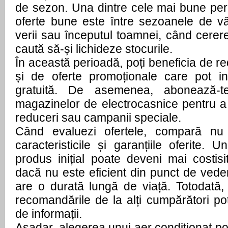
de sezon. Una dintre cele mai bune per
oferte bune este între sezoanele de vâr
verii sau începutul toamnei, când cererea
caută să-și lichideze stocurile.
În această perioadă, poți beneficia de re
și de oferte promoționale care pot in
gratuită. De asemenea, abonează-te
magazinelor de electrocasnice pentru a 
reduceri sau campanii speciale.
Când evaluezi ofertele, compară nu 
caracteristicile și garanțiile oferite. U
produs inițial poate deveni mai costis
dacă nu este eficient din punct de vede
are o durată lungă de viață. Totodată, 
recomandările de la alți cumpărători po
de informații.
Așadar, alegerea unui aer condiționat pot