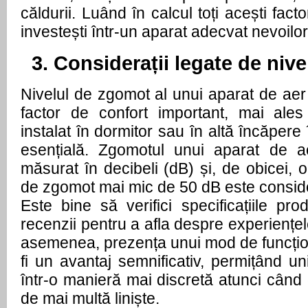
căldurii. Luând în calcul toți acești facto
investești într-un aparat adecvat nevoilor
3. Considerații legate de niv
Nivelul de zgomot al unui aparat de aer
factor de confort important, mai ale
instalat în dormitor sau în altă încăpere 
esențială. Zgomotul unui aparat de ae
măsurat în decibeli (dB) și, de obicei, o
de zgomot mai mic de 50 dB este conside
Este bine să verifici specificațiile prod
recenzii pentru a afla despre experiențele 
asemenea, prezența unui mod de funcțion
fi un avantaj semnificativ, permițând uni
într-o manieră mai discretă atunci când
de mai multă liniște.