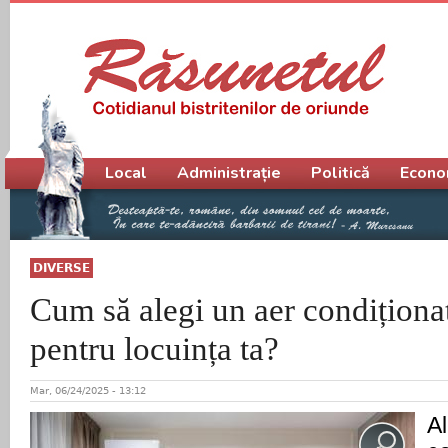
Meniu principal
Local
Administrație
Politică
Econo
DIVERSE
Cum să alegi un aer condiționat
pentru locuința ta?
Mar, 06/24/2025 - 13:12
A