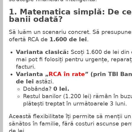
1. Matematica simplă: De ce 
banii odată?
Să luăm un scenariu concret. Să presupunem
ofertă RCA de
1.600 de lei
.
Varianta clasică:
Scoți 1.600 de lei din 
mai pot fi folosiți pentru urgențe, repara
facturi.
Varianta „
RCA în rate
” (prin TBI Ban
de lei
astăzi.
Dobânda?
0 lei.
Restul banilor (1.200 lei) rămân în buzu
plătești treptat în următoarele 3 luni.
Această flexibilitate îți permite să menții u
sănătos în familie, fără costuri ascunse pe
de lei.