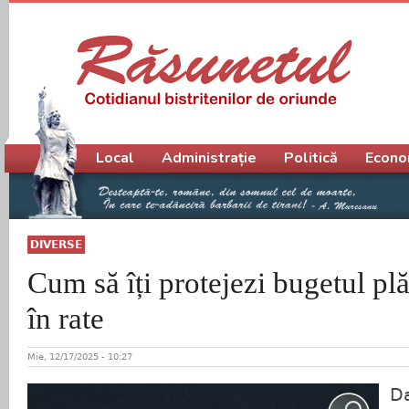
Meniu principal
Local
Administrație
Politică
Econo
DIVERSE
Cum să îți protejezi bugetul pl
în rate
Mie, 12/17/2025 - 10:27
Da