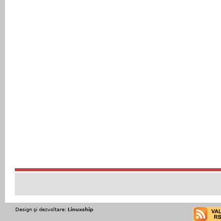
Design şi dezvoltare:
Linuxship