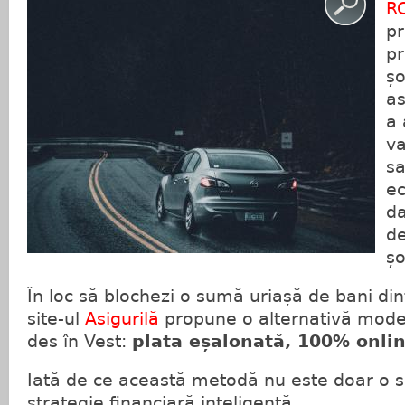
R
pr
pr
șo
as
a 
va
sa
ec
da
de
șo
În loc să blochezi o sumă uriașă de bani din
site-ul
Asigurilă
propune o alternativă moder
des în Vest:
plata eșalonată, 100% onli
Iată de ce această metodă nu este doar o so
strategie financiară inteligentă.