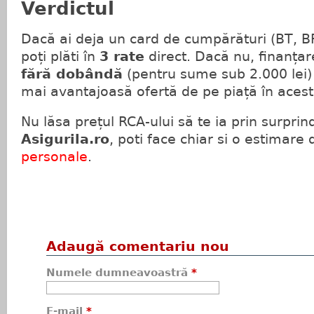
Verdictul
Dacă ai deja un card de cumpărături (BT, B
poți plăti în
3 rate
direct. Dacă nu, finanțar
fără dobândă
(pentru sume sub 2.000 lei)
mai avantajoasă ofertă de pe piață în ace
Nu lăsa prețul RCA-ului să te ia prin surprin
Asigurila.ro
, poti face chiar si o estimare
personale
.
Adaugă comentariu nou
Numele dumneavoastră
*
E-mail
*