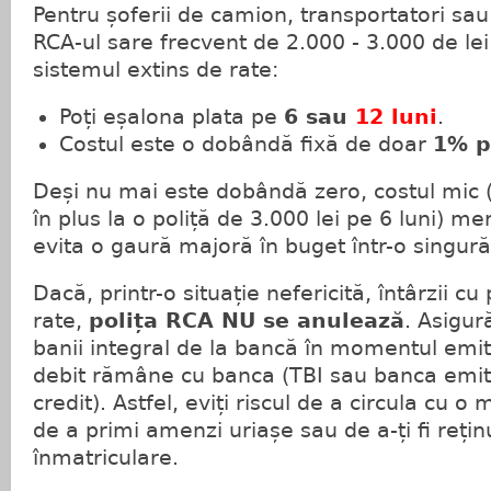
Pentru șoferii de camion, transportatori sau 
RCA-ul sare frecvent de 2.000 - 3.000 de lei.
sistemul extins de rate:
Poți eșalona plata pe
6 sau
12 luni
.
Costul este o dobândă fixă de doar
1% p
Deși nu mai este dobândă zero, costul mic 
în plus la o poliță de 3.000 lei pe 6 luni) me
evita o gaură majoră în buget într-o singură
Dacă, printr-o situație nefericită, întârzii cu
rate,
polița RCA NU se anulează
. Asigur
banii integral de la bancă în momentul emite
debit rămâne cu banca (TBI sau banca emit
credit). Astfel, eviți riscul de a circula cu 
de a primi amenzi uriașe sau de a-ți fi reți
înmatriculare.