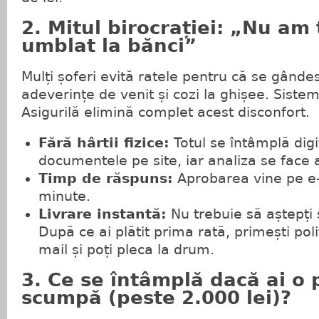
2. Mitul birocrației: „Nu am
umblat la bănci”
Mulți șoferi evită ratele pentru că se gânde
adeverințe de venit și cozi la ghișee. Sist
Asigurilă elimină complet acest disconfort.
Fără hârtii fizice:
Totul se întâmplă digit
documentele pe site, iar analiza se face 
Timp de răspuns:
Aprobarea vine pe e-
minute.
Livrare instantă:
Nu trebuie să aștepți s
După ce ai plătit prima rată, primești pol
mail și poți pleca la drum.
3. Ce se întâmplă dacă ai o 
scumpă (peste 2.000 lei)?