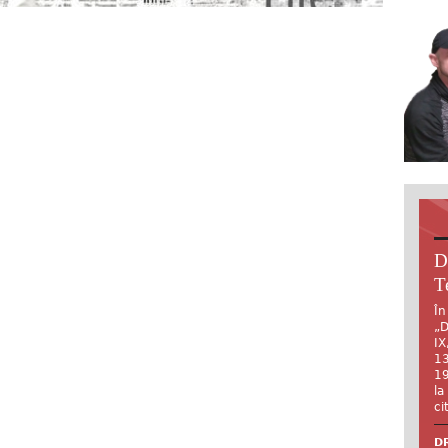
D
T
În
„D
IX
13
19
la
ci
DR