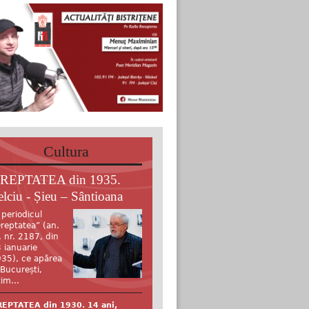
Cultura
REPTATEA din 1935.
elciu - Șieu – Sântioana
 periodicul
reptatea” (an.
, nr. 2187, din
 ianuarie
35), ce apărea
 București,
tim...
EPTATEA din 1930. 14 ani,