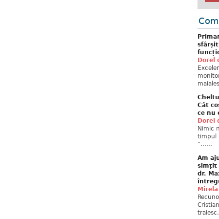
Come
Primar
sfârși
funcți
Dorel 
Excelent
monitor
maiales
Cheltu
Cât co
ce nu 
Dorel 
Nimic n
timpul 
"......
Am aju
simțit
dr. Ma
întreg
Mirela
Recuno
Cristia
traiesc.