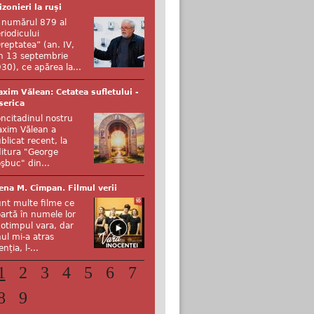
izonieri la ruși
 numărul 879 al
riodicului
reptatea” (an. IV,
n 13 septembrie
30), ce apărea la...
xim Vălean: Cetatea sufletului -
serica
ncitadinul nostru
xim Vălean a
blicat recent, la
itura "George
şbuc" din...
ena M. Cîmpan. Filmul verii
nt multe filme ce
artă în numele lor
otimpul vara, dar
ul mi-a atras
enția, l-...
1
2
3
4
5
6
7
8
9