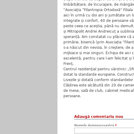
îmbărbătare, de încurajare, de mângâier
"Asociația ”Filantropia Ortodoxă” Filial
aici în urmă cu doi ani și jumătate un l
integrate și confort, 40 de persoane vă
peste ceea ce aceștia, până nu demult, 
și Mitropolit Andrei Andreicuț a subliniat
speranță. Am constatat cu plăcere că ac
primărie, biserică (prin Asociația ”Filan
s-a născut din nevoia, în creștere, de a 
mijloace și mai singuri. Echipa de aici
excelentă, pentru care l-am felicitat și
Frenţ.
Centrul rezidenţial pentru vârstnici „Sf
dotat la standarde europene. Construcţi
Livezile şi dotată conform standardelor î
Clădirea este alcătuită din 20 de camere,
de mese, sală de club, cabinet medical,
persoane.
Adaugă comentariu nou
Numele dumneavoastră
*