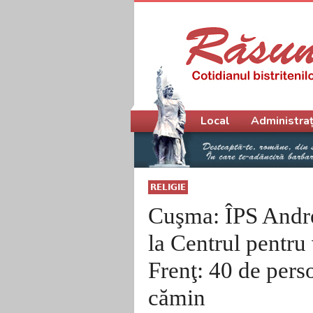
Meniu principal
Local
Administraț
RELIGIE
Cuşma: ÎPS Andre
la Centrul pentru 
Frenţ: 40 de pers
cămin