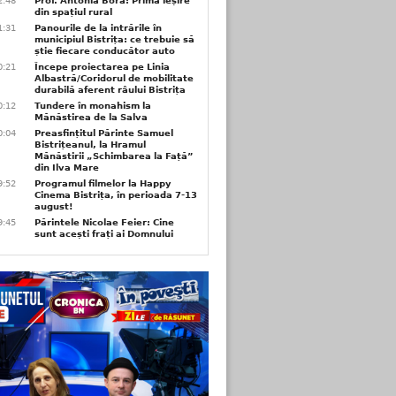
2:48
Prof. Antonia Bora: Prima ieșire
din spațiul rural
1:31
Panourile de la intrările în
municipiul Bistrița: ce trebuie să
știe fiecare conducător auto
0:21
Începe proiectarea pe Linia
Albastră/Coridorul de mobilitate
durabilă aferent râului Bistrița
0:12
Tundere în monahism la
Mănăstirea de la Salva
0:04
Preasfințitul Părinte Samuel
Bistrițeanul, la Hramul
Mănăstirii „Schimbarea la Față”
din Ilva Mare
9:52
Programul filmelor la Happy
Cinema Bistrița, în perioada 7-13
august!
9:45
Părintele Nicolae Feier: Cine
sunt acești frați ai Domnului