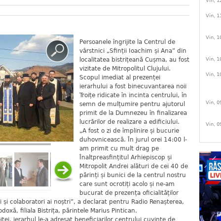
Vin, 1
Vin, 1
Vin, 1
Persoanele îngrijite la Centrul de
vârstnici „Sfinții Ioachim și Ana” din
localitatea bistrițeană Cușma, au fost
Vin, 1
vizitate de Mitropolitul Clujului.
Vin, 1
Scopul imediat al prezenței
ierarhului a fost binecuvantarea noii
Troițe ridicate în incinta centrului, în
Vin, 0
semn de mulțumire pentru ajutorul
primit de la Dumnezeu în finalizarea
lucrărilor de realizare a edificiului.
Vin, 0
„A fost o zi de împlinire și bucurie
duhovnicească. În jurul orei 14:00 l-
am primit cu mult drag pe
Înaltpreasfințitul Arhiepiscop și
Mitropolit Andrei alături de cei 40 de
părinți și bunici de la centrul nostru
care sunt ocrotiți acolo și ne-am
bucurat de prezența oficialităților
i și colaboratori ai noștri”, a declarat pentru Radio Renașterea,
doxă, filiala Bistrița, părintele Marius Pintican.
iței, ierarhul le-a adresat beneficiarilor centrului cuvinte de