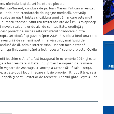
e, oferindu-le și daruri înainte de plecare.
a Bistrița-Năsăud, condusă de pr. Ioan Marius Pintican a realizat
oc unde, prin standardele de îngrijire medicală, activități
rstnice au găsit liniștea și căldura unui cămin care este mult
numeau ”acasă”. Sfințirea troiței oficiată de Î.P.S. Arhiepiscop
 nevoia rezidenților de aici de spiritualitate, credință și
est proiect de succes este rezultatul colaborării dintre
tropia Ortodoxă”) și guvern (prin A.J.P.I.S.), ideea fiind una care
avea grijă de semenii noștri mai vârstnici, mai lipsiți de
 condusă de dl. administrator Mihai Dedean face o treabă
 l-am sprijinit atunci când a fost necesar" spune prefectul Ovidiu
inţii Ioachim şi Ana“ a fost inaugurat în ocrombrie 2014 și este
a a fost realizată în baza unui proiect european de Primăria
n vigoare de Asociaţia „Filantropia Ortodoxă“, filiala Bistriţa.
 a câte două locuri fiecare şi baie proprie, lift, bucătărie, sală
 capelă şi spaţiu exterior de recreere. Centrul găzduiește 40 de