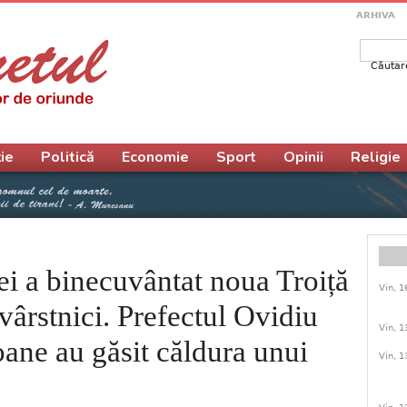
ARHIVA
Căutar
Form
ie
Politică
Economie
Sport
Opinii
Religie
i a binecuvântat noua Troiță
Vin, 1
vârstnici. Prefectul Ovidiu
Vin, 1
oane au găsit căldura unui
Vin, 1