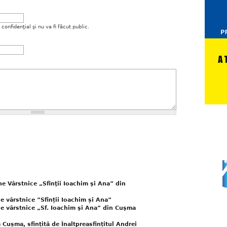
onfidenţial şi nu va fi făcut public.
e Vârstnice „Sfinţii Ioachim şi Ana” din
e vârstnice ”Sfinții Ioachim și Ana”
ne vârstnice „Sf. Ioachim şi Ana” din Cuşma
 Cușma, sfințită de Înaltpreasfințitul Andrei