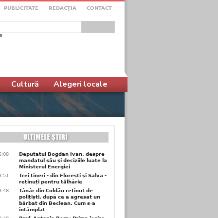
PUBLICITATE
REDACŢIA
CONTACT
e
ular de căutare
Cultură
Alegeri locale
6:08
Deputatul Bogdan Ivan, despre
mandatul său și deciziile luate la
Ministerul Energiei
3:51
Trei tineri - din Florești și Salva -
reținuți pentru tâlhărie
3:48
Tânăr din Coldău reținut de
polițiști, după ce a agresat un
bărbat din Beclean. Cum s-a
întâmplat