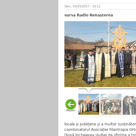
Sâm, 03/25/2017 - 10:11
sursa Radio Renaşterea
locale și județene și a multor susținător
coordonatorul Asociației Filantropia Orto
După încheierea slujbei de sfințire a tro