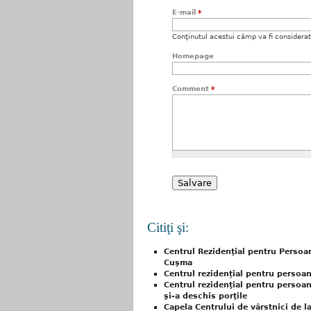
E-mail
*
Conţinutul acestui câmp va fi considerat c
Homepage
Comment
*
Citiţi şi:
Centrul Rezidenţial pentru Persoan
Cuşma
Centrul rezidențial pentru persoan
Centrul rezidenţial pentru persoa
şi-a deschis porţile
Capela Centrului de vârstnici de la