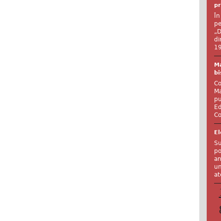
pr
În
pe
„D
di
19
Ma
bi
Co
Ma
pu
Ed
Co
El
Su
po
an
un
at