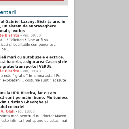
ntarii
ul Gabriel Lazany: Bistrița are, în
t, un sistem de supraveghere
onal și extins
de Bistrita
-
Vin, 09:50
... ! Felicitari ! Bine ar fi sa
izati si localitatile componente ...
 pe...
ieli mari cu autobuzele electrice.
stă bateria, asigurarea Casco și de
e gratis transportul VERDE
de Bistrita
-
Vin, 09:48
u este " gratis " in lumea asta ! Pe
" exploatarii... costurile sunt " scazute
ns la UPU Bistrița, iar eu am
 că sunt pe mâini bune. Mulţumesc
xim Cristian Gheorghe şi
ului colectiv!
 A. Olah
-
Joi, 13:07
stinta mea pentru d-nul doctor Maxim
n este infinita ! pot spune ca astazi mai
..