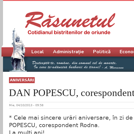
Meniu principal
Local
Administrație
Politică
Econo
ANIVERSĂRI
DAN POPESCU, corespondent
Mie, 04/10/2013 - 09:58
* Cele mai sincere urări aniversare, în zi d
POPESCU, corespondent Rodna.
La mulţi ani!