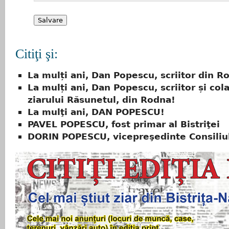
Citiţi şi:
La mulți ani, Dan Popescu, scriitor din R
La mulți ani, Dan Popescu, scriitor și col
ziarului Răsunetul, din Rodna!
La mulţi ani, DAN POPESCU!
PAVEL POPESCU, fost primar al Bistriţei
DORIN POPESCU, vicepreşedinte Consiliu