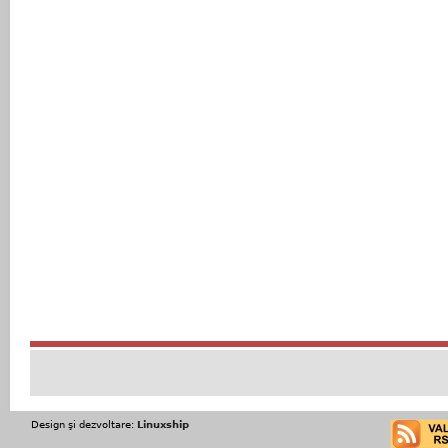
Design şi dezvoltare:
Linuxship