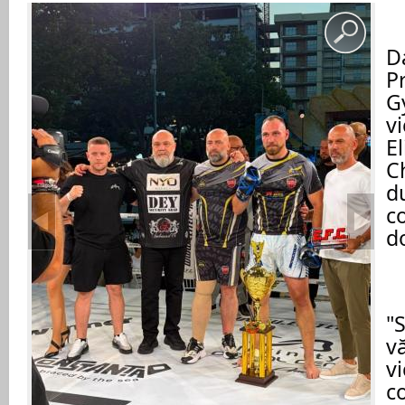
D
Pr
G
vi
El
C
d
c
do
"
S
vă
vi