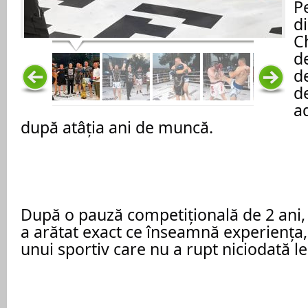
P
di
C
de
d
de
ad
după atâția ani de muncă.
După o pauză competițională de 2 ani, a 
a arătat exact ce înseamnă experiența, 
unui sportiv care nu a rupt niciodată l