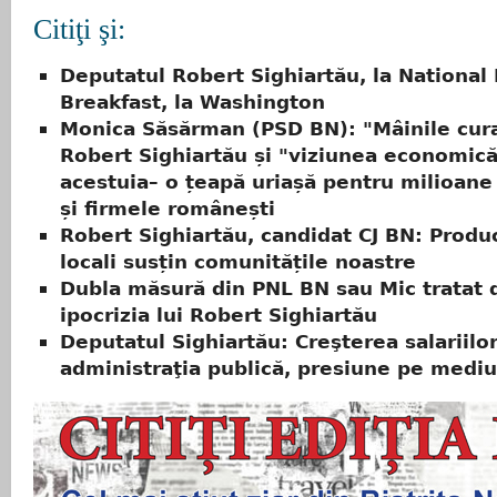
Citiţi şi:
Deputatul Robert Sighiartău, la National
Breakfast, la Washington
Monica Săsărman (PSD BN): "Mâinile cura
Robert Sighiartău și "viziunea economică
acestuia– o țeapă uriașă pentru milioan
și firmele românești
Robert Sighiartău, candidat CJ BN: Produc
locali susțin comunitățile noastre
Dubla măsură din PNL BN sau Mic tratat 
ipocrizia lui Robert Sighiartău
Deputatul Sighiartău: Creşterea salariilor
administraţia publică, presiune pe mediu