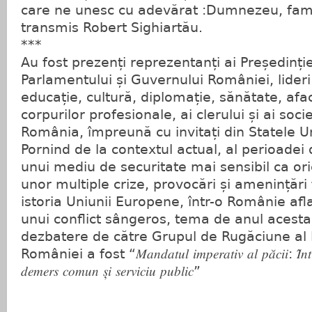
care ne unesc cu adevărat :Dumnezeu, fami
transmis Robert Sighiartău.
***
Au fost prezenți reprezentanți ai Președinți
Parlamentului și Guvernului României, lideri
educație, cultură, diplomație, sănătate, afac
corpurilor profesionale, ai clerului și ai societ
România, împreună cu invitați din Statele Un
Pornind de la contextul actual, al perioadei d
unui mediu de securitate mai sensibil ca ori
unor multiple crize, provocări și amenințări
istoria Uniunii Europene, într-o Românie afl
unui conflict sângeros, tema de anul acest
dezbatere de către Grupul de Rugăciune al 
României a fost “𝑀𝑎𝑛𝑑𝑎𝑡𝑢𝑙 𝑖𝑚𝑝𝑒𝑟𝑎𝑡𝑖𝑣 𝑎𝑙 𝑝𝑎̆𝑐𝑖𝑖: 𝐼̂𝑛𝑡𝑟𝑒
𝑑𝑒𝑚𝑒𝑟𝑠 𝑐𝑜𝑚𝑢𝑛 𝑠̦𝑖 𝑠𝑒𝑟𝑣𝑖𝑐𝑖𝑢 𝑝𝑢𝑏𝑙𝑖𝑐”