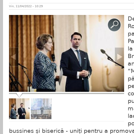
Vin, 11/04/2022 - 10:29
De
Ro
pa
Pa
la
Br
an
“M
pă
pe
co
pu
ma
la
po
bussines și biserică - uniți pentru a promo