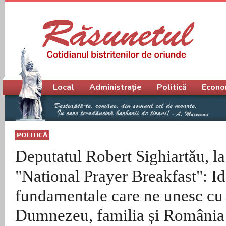
Meniu principal
Local
Administrație
Politică
Econo
POLITICĂ
Deputatul Robert Sighiartău, l
"National Prayer Breakfast": Id
fundamentale care ne unesc cu 
Dumnezeu, familia și România