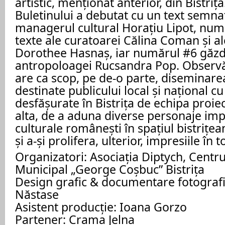
artistic, menționat anterior, din Bistri
Buletinului a debutat cu un text semnat
managerul cultural Horațiu Lipot, num
texte ale curatoarei Călina Coman și al
Dorothee Hasnaș, iar numărul #6 găzdu
antropoloagei Rucsandra Pop. Observ
are ca scop, pe de-o parte, diseminare
destinate publicului local și național cu 
desfășurate în Bistrița de echipa proiec
alta, de a aduna diverse personaje imp
culturale românești în spațiul bistrițean
și a-și prolifera, ulterior, impresiile în t
Organizatori: Asociația Diptych, Centru
Municipal „George Coșbuc” Bistrița
Design grafic & documentare fotograf
Năstase
Asistent producție: Ioana Gorzo
Partener: Crama Jelna