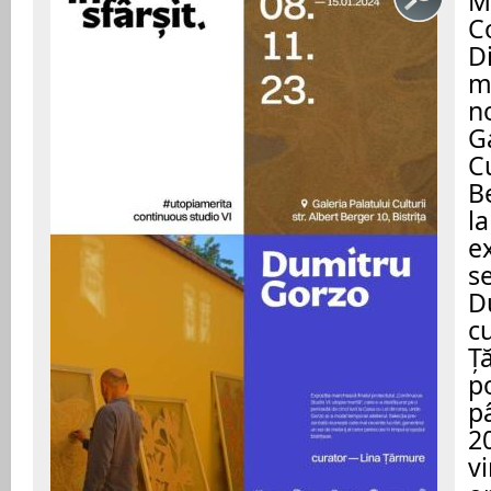
M
C
Di
m
n
Ga
Cu
Be
l
ex
s
D
c
Ț
po
p
2
vi