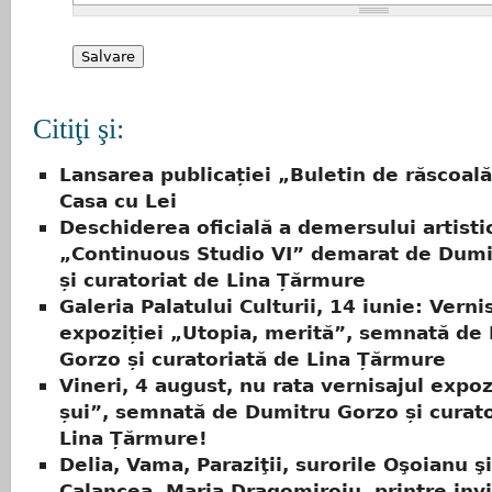
Citiţi şi:
Lansarea publicației „Buletin de răscoală
Casa cu Lei
Deschiderea oficială a demersului artisti
„Continuous Studio VI” demarat de Dumi
și curatoriat de Lina Țărmure
Galeria Palatului Culturii, 14 iunie: Verni
expoziției „Utopia, merită”, semnată de
Gorzo și curatoriată de Lina Țărmure
Vineri, 4 august, nu rata vernisajul expoz
șui”, semnată de Dumitru Gorzo și curato
Lina Țărmure!
Delia, Vama, Paraziţii, surorile Oşoianu şi
Calancea, Maria Dragomiroiu, printre invit