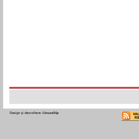
Design şi dezvoltare:
Linuxship