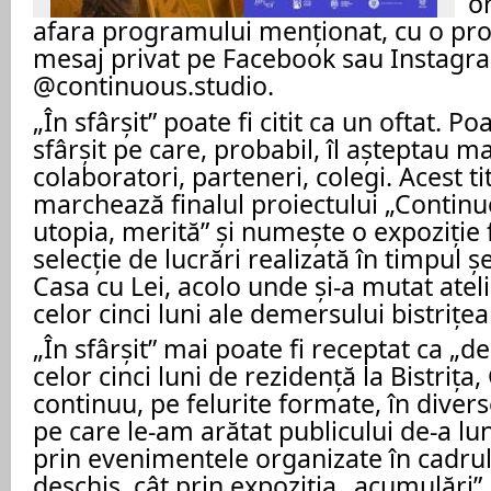
or
afara programului menționat, cu o pr
mesaj privat pe Facebook sau Instagr
@continuous.studio.
„În sfârșit” poate fi citit ca un oftat. Po
sfârșit pe care, probabil, îl așteptau ma
colaboratori, parteneri, colegi. Acest tit
marchează finalul proiectului „Continu
utopia, merită” și numește o expoziție
selecție de lucrări realizată în timpul ș
Casa cu Lei, acolo unde și-a mutat atel
celor cinci luni ale demersului bistrițea
„În sfârșit” mai poate fi receptat ca „de
celor cinci luni de rezidență la Bistrița
continuu, pe felurite formate, în diverse
pe care le-am arătat publicului de-a lun
prin evenimentele organizate în cadrul 
deschis, cât prin expoziția „acumulări”.