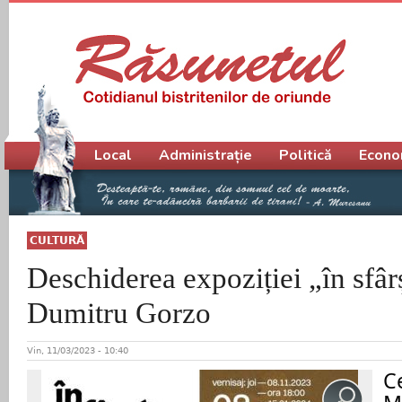
Meniu principal
Local
Administrație
Politică
Econo
CULTURĂ
Deschiderea expoziției „în sfâr
Dumitru Gorzo
Vin, 11/03/2023 - 10:40
C