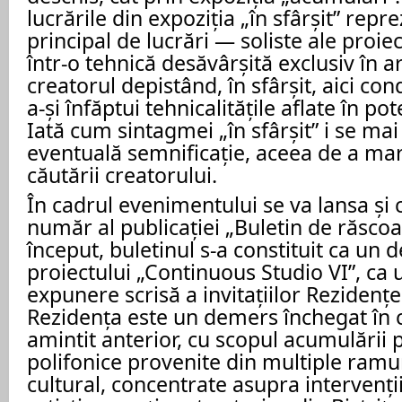
lucrările din expoziția „în sfârșit” repr
principal de lucrări — soliste ale proie
într-o tehnică desăvârșită exclusiv în ar
creatorul depistând, în sfârșit, aici cond
a-și înfăptui tehnicalitățile aflate în pot
Iată cum sintagmei „în sfârșit” i se ma
eventuală semnificație, aceea de a mar
căutării creatorului.
În cadrul evenimentului se va lansa și c
număr al publicației „Buletin de răscoal
început, buletinul s-a constituit ca un
proiectului „Continuous Studio VI”, ca 
expunere scrisă a invitațiilor Rezidențe
Rezidența este un demers închegat în c
amintit anterior, cu scopul acumulării 
polifonice provenite din multiple ramu
cultural, concentrate asupra intervenț