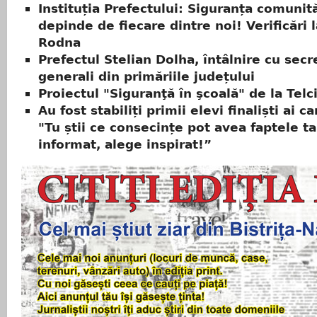
Instituția Prefectului: Siguranța comunită
depinde de fiecare dintre noi! Verificări l
Rodna
Prefectul Stelian Dolha, întâlnire cu secre
generali din primăriile județului
Proiectul "Siguranţă în şcoală" de la Telci
Au fost stabiliți primii elevi finaliști ai 
"Tu știi ce consecințe pot avea faptele ta
informat, alege inspirat!”