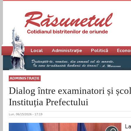
Meniu principal
Local
Administrație
Politică
Econo
ADMINISTRAŢIE
Dialog între examinatori și școli
Instituția Prefectului
Lun, 06/15/2026 - 17:19
La