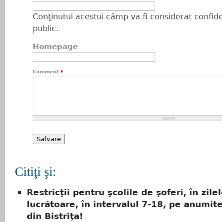
Conţinutul acestui câmp va fi considerat confiden
public.
Homepage
Comment
*
Citiţi şi:
Restricţii pentru şcolile de şoferi, în zile
lucrătoare, în intervalul 7-18, pe anumit
din Bistriţa!