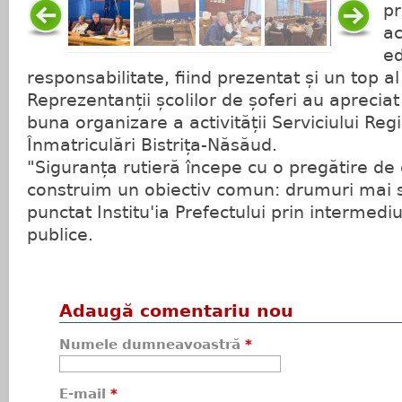
pr
ac
ed
responsabilitate, fiind prezentat și un top al
Reprezentanții școlilor de șoferi au apreciat
buna organizare a activității Serviciului Re
Înmatriculări Bistrița-Năsăud.
"Siguranța rutieră începe cu o pregătire de
construim un obiectiv comun: drumuri mai si
punctat Institu'ia Prefectului prin intermedi
publice.
Adaugă comentariu nou
Numele dumneavoastră
*
E-mail
*