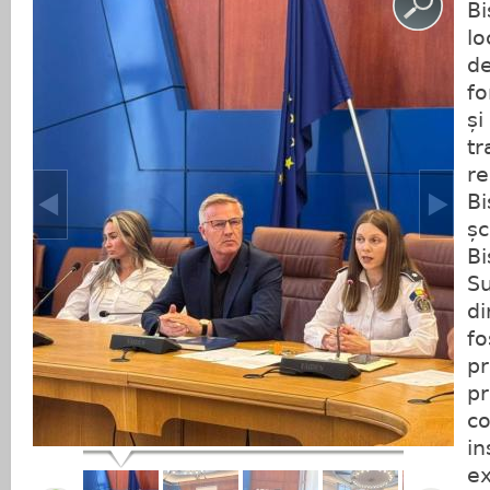
Bi
lo
de
fo
și
tr
re
Bi
șc
Bi
Su
di
fo
pr
pr
co
in
ex