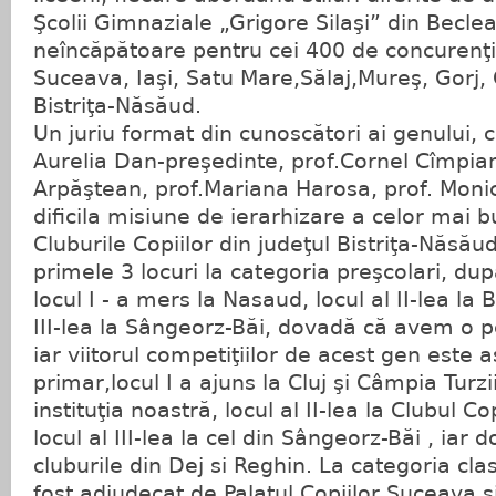
Şcolii Gimnaziale „Grigore Silaşi” din Becle
neîncăpătoare pentru cei 400 de concurenţi, 
Suceava, Iaşi, Satu Mare,Sălaj,Mureş, Gorj, Ol
Bistriţa-Năsăud.
Un juriu format din cunoscători ai genului, 
Aurelia Dan-preşedinte, prof.Cornel Cîmpian
Arpăştean, prof.Mariana Harosa, prof. Moni
dificila misiune de ierarhizare a celor mai b
Cluburile Copiilor din judeţul Bistriţa-Năsău
primele 3 locuri la categoria preşcolari, d
locul I - a mers la Nasaud, locul al II-lea la B
III-lea la Sângeorz-Băi, dovadă că avem o pe
iar viitorul competiţiilor de acest gen este as
primar,locul I a ajuns la Cluj şi Câmpia Turzi
instituţia noastră, locul al II-lea la Clubul C
locul al III-lea la cel din Sângeorz-Băi , iar
cluburile din Dej si Reghin. La categoria clase
fost adjudecat de Palatul Copiilor Suceava şi