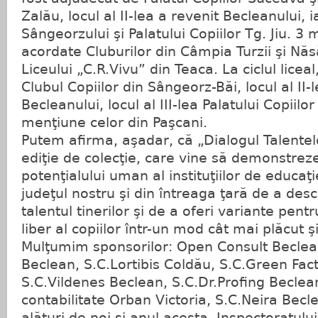
Zalău, locul al II-lea a revenit Becleanului, ia
Sângeorzului şi Palatului Copiilor Tg. Jiu. 3 
acordate Cluburilor din Câmpia Turzii şi Nă
Liceului „C.R.Vivu” din Teaca. La ciclul liceal
Clubul Copiilor din Sângeorz-Băi, locul al II-l
Becleanului, locul al III-lea Palatului Copiilor
menţiune celor din Paşcani.
Putem afirma, aşadar, că „Dialogul Talentel
ediţie de colecţie, care vine să demonstrez
potenţialului uman al instituţiilor de educa
judeţul nostru şi din întreaga ţară de a desco
talentul tinerilor şi de a oferi variante pen
liber al copiilor într-un mod cât mai plăcut ş
Mulţumim sponsorilor: Open Consult Beclea
Beclean, S.C.Lortibis Coldău, S.C.Green Fac
S.C.Vildenes Beclean, S.C.Dr.Profing Beclea
contabilitate Orban Victoria, S.C.Neira Becl
alături de noi şi anul acesta, Inspectoratulu