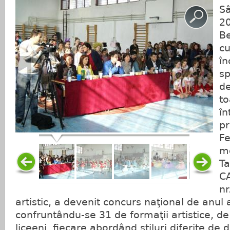
Sâ
20
Be
cu
în
sp
d
to
în
pr
Fe
mo
Ta
CA
nr
artistic, a devenit concurs naţional de anul a
confruntându-se 31 de formaţii artistice, de
liceeni, fiecare abordând stiluri diferite de 