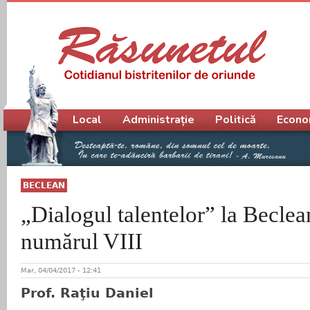
Meniu principal
Local
Administrație
Politică
Econo
BECLEAN
„Dialogul talentelor” la Beclean
numărul VIII
Mar, 04/04/2017 - 12:41
Prof. Raţiu Daniel