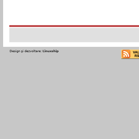
Design şi dezvoltare:
Linuxship