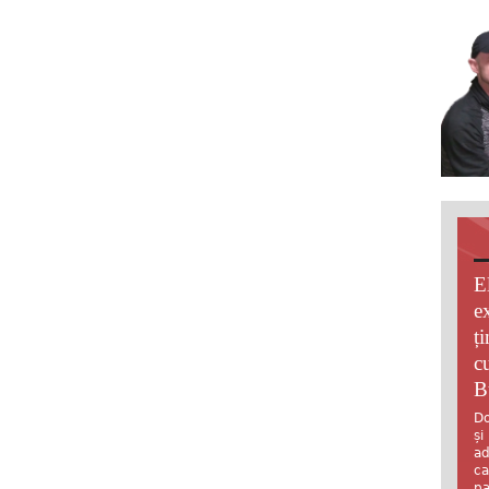
E
e
ț
c
B
Do
și
ad
ca
pa