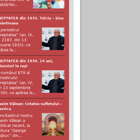
alizărilor...
EPTATEA din 1935. Telciu - Șieu
Sântioana
 periodicul
reptatea” (an. IX,
. 2187, din 13
nuarie 1935), ce
ărea la...
EPTATEA din 1930. 14 ani,
izonieri la ruși
 numărul 879 al
riodicului
reptatea” (an. IV,
n 13 septembrie
30), ce apărea la...
xim Vălean: Cetatea sufletului -
serica
ncitadinul nostru
xim Vălean a
blicat recent, la
itura "George
şbuc" din...