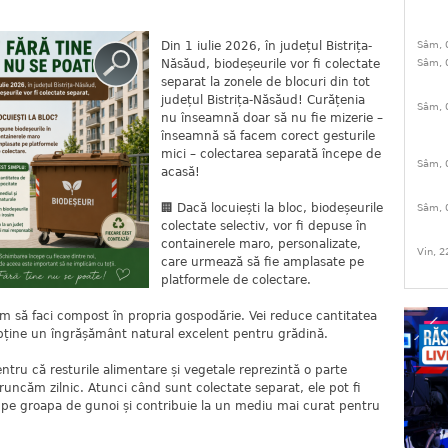
Din 1 iulie 2026, în județul Bistrița-
Sâm, 
Năsăud, biodeșeurile vor fi colectate
Sâm, 
separat la zonele de blocuri din tot
județul Bistrița-Năsăud! Curățenia
Sâm, 
nu înseamnă doar să nu fie mizerie –
înseamnă să facem corect gesturile
mici – colectarea separată începe de
Sâm, 
acasă!
🏢 Dacă locuiești la bloc, biodeșeurile
Sâm, 
colectate selectiv, vor fi depuse în
containerele maro, personalizate,
Vin, 2
care urmează să fie amplasate pe
platformele de colectare.
ăm să faci compost în propria gospodărie. Vei reduce cantitatea
 obține un îngrășământ natural excelent pentru grădină.
tru că resturile alimentare și vegetale reprezintă o parte
aruncăm zilnic. Atunci când sunt colectate separat, ele pot fi
g pe groapa de gunoi și contribuie la un mediu mai curat pentru