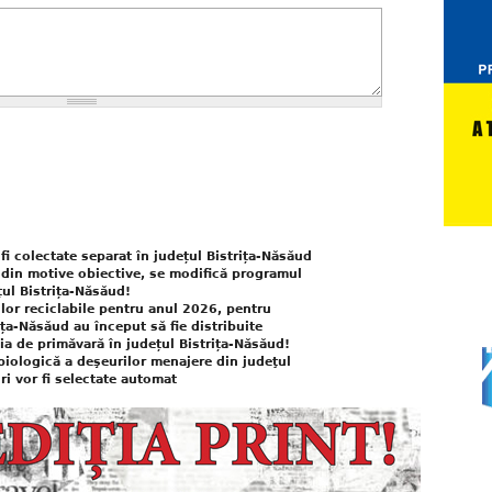
fi colectate separat în județul Bistrița-Năsăud
 din motive obiective, se modifică programul
țul Bistrița-Năsăud!
lor reciclabile pentru anul 2026, pentru
rița-Năsăud au început să fie distribuite
ia de primăvară în județul Bistrița-Năsăud!
biologică a deşeurilor menajere din judeţul
i vor fi selectate automat