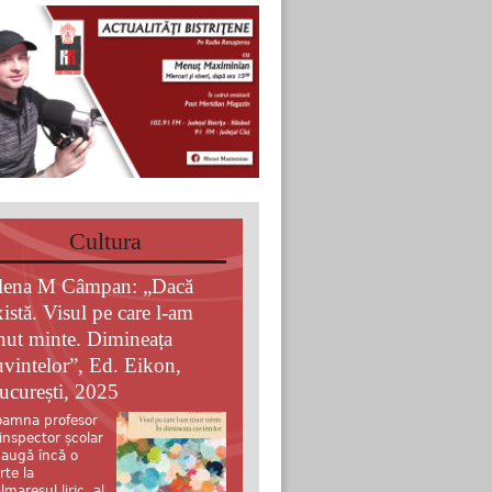
Cultura
lena M Câmpan: „Dacă
xistă. Visul pe care l-am
inut minte. Dimineața
uvintelor”, Ed. Eikon,
ucurești, 2025
amna profesor
 inspector școlar
augă încă o
rte la
lmaresul liric al