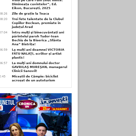
Visul pe care l-am ținut minte.
Dimineața cuvintelor”, Ed.
Eikon, București, 2025
08:26
Zile de grație la Teaca
08:20
Trei fete talentate de la Clubul
Copiilor Beclean, premiate in
județul Arad
07:04
Întru mulţi şi binecuvântați ani
părintelui paroh Tudor-Ioan
Bechiș de la Biserica „Sfânta
Ana” Bistrița!
06:59
La mulți ani doamnei VICTORIA
FĂTU NALAŢI, scriitor și artist
plastic!
06:57
La mulţi ani domnului doctor
GAVRILAŞ MUREŞAN, managerul
Clinicii Sanovil!
2:45
Miceștii de Câmpie: biciclist
acroșat de un autoturism