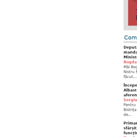
Come
Deput
mandat
Minist
Bogda
Măi Bog
Nistru 
făcut...
Începe
Albast
aferen
Sergi
Pentru 
Bistriț
de...
Primar
sfârși
funcți