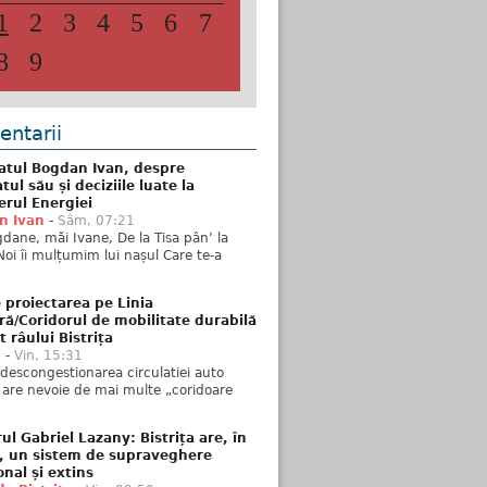
1
2
3
4
5
6
7
8
9
ntarii
atul Bogdan Ivan, despre
ul său și deciziile luate la
erul Energiei
n Ivan
-
Sâm, 07:21
dane, măi Ivane, De la Tisa pân’ la
Noi îi mulțumim lui nașul Care te-a
 proiectarea pe Linia
ră/Coridorul de mobilitate durabilă
t râului Bistrița
u
-
Vin, 15:31
descongestionarea circulatiei auto
a are nevoie de mai multe „coridoare
ul Gabriel Lazany: Bistrița are, în
t, un sistem de supraveghere
onal și extins