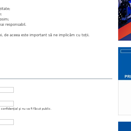
itate;
;
rosim;
ai responsabil.
i, de aceea este important să ne implicăm cu toții.
onfidenţial şi nu va fi făcut public.