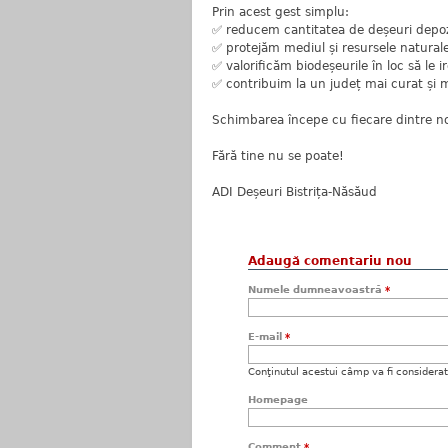
Prin acest gest simplu:
✅ reducem cantitatea de deșeuri depoz
✅ protejăm mediul și resursele naturale
✅ valorificăm biodeșeurile în loc să le i
✅ contribuim la un județ mai curat și m
Schimbarea începe cu fiecare dintre no
Fără tine nu se poate!
ADI Deșeuri Bistrița-Năsăud
Adaugă comentariu nou
Numele dumneavoastră
*
E-mail
*
Conţinutul acestui câmp va fi considerat c
Homepage
Comment
*