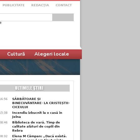
PUBLICITATE
REDACŢIA
CONTACT
e
ular de căutare
Cultură
Alegeri locale
16:56
SĂRBĂTOARE ȘI
BINECUVÂNTARE- LA CRISTEȘTII-
CICEULUI
15:38
Incendiu izbucnit la o casă în
Jelna
08:46
Biblioteca de vară. Timp de
calitate alături de copiii din
Rebra
08:32
Elena M Câmpan: „Dacă există.