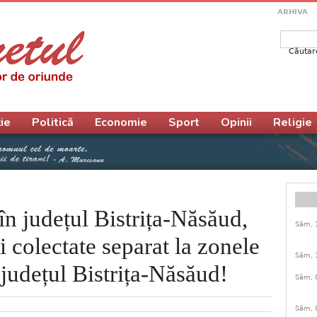
ARHIVA
Căutar
Form
ie
Politică
Economie
Sport
Opinii
Religie
în județul Bistrița-Năsăud,
Sâm, 
i colectate separat la zonele
Sâm, 
 județul Bistrița-Năsăud!
Sâm, 
Sâm, 