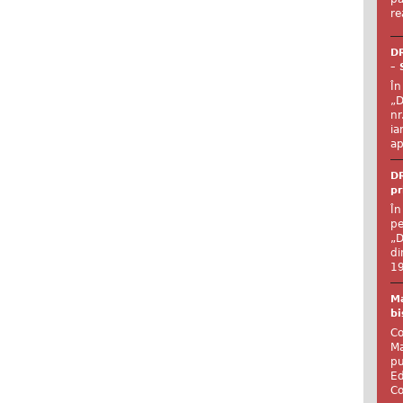
re
DR
– 
În
„D
nr
ia
ap
DR
pr
În
pe
„D
di
19
Ma
bi
Co
Ma
pu
Ed
Co