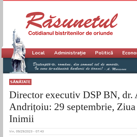
Meniu principal
Local
Administrație
Politică
Econo
SĂNĂTATE
Director executiv DSP BN, dr.
Andrițoiu: 29 septembrie, Ziu
Inimii
Vin, 09/29/2023 - 07:43