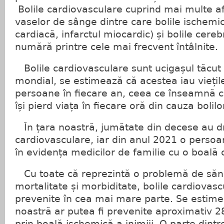
Bolile cardiovasculare cuprind mai multe afe
vaselor de sânge dintre care bolile ischemi
cardiacă, infarctul miocardic) și bolile cere
numără printre cele mai frecvent întâlnite.
Bolile cardiovasculare sunt ucigașul tăcut 
mondial, se estimează că acestea iau viețil
persoane în fiecare an, ceea ce înseamnă 
își pierd viața în fiecare oră din cauza bolil
În țara noastră, jumătate din decese au dr
cardiovasculare, iar din anul 2021 o persoa
în evidența medicilor de familie cu o boală 
Cu toate că reprezintă o problemă de sănă
mortalitate și morbiditate, bolile cardiovasc
prevenite în cea mai mare parte. Se estime
noastră ar putea fi prevenite aproximativ 
prin boală ischemică a inimiii. O parte dintre