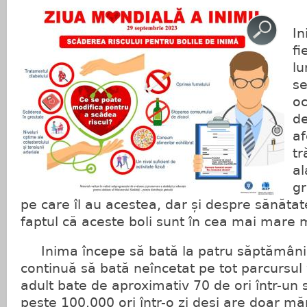
Z
In
fi
l
se
oc
de
af
t
a
gr
pe care îl au acestea, dar și despre sănătat
faptul că aceste boli sunt în cea mai mare 
Inima începe să bată la patru săptămâni d
continuă să bată neîncetat pe tot parcursul v
adult bate de aproximativ 70 de ori într-un 
peste 100.000 ori într-o zi deși are doar 