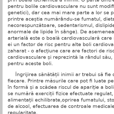
pentru bolile cardiovasculare nu sunt modific
genetici), dar cea mai mare parte a lor se 
printre aceștia numărându-se fumatul, diet
necorespunzătoare, sedentarismul, dislipide
anormale de lipide în sânge). De asemenea
arterială este o boală cardiovasculară care 
ei un factor de risc pentru alte boli cardiova
zaharat - o afecțiune care are factori de ris
cardiovasculare și reprezintă la rândul său, 
pentru aceste boli.
Îngrijirea sănătății inimii ar trebui să fie 
fiecare. Printre măsurile care pot fi luate 
în formă și a scădea riscul de apariție a bol
se numără exerciții fizice efectuate regulat
alimentații echilibrate,oprirea fumatului, 
de alcool, efectuarea de controale medical
regularitate.