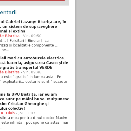
ntarii
ul Gabriel Lazany: Bistrița are, în
t, un sistem de supraveghere
onal și extins
de Bistrita
-
Vin, 09:50
... ! Felicitari ! Bine ar fi sa
izati si localitatile componente ...
 pe...
ieli mari cu autobuzele electrice.
stă bateria, asigurarea Casco și de
e gratis transportul VERDE
de Bistrita
-
Vin, 09:48
u este " gratis " in lumea asta ! Pe
" exploatarii... costurile sunt " scazute
ns la UPU Bistrița, iar eu am
 că sunt pe mâini bune. Mulţumesc
xim Cristian Gheorghe şi
ului colectiv!
 A. Olah
-
Joi, 13:07
stinta mea pentru d-nul doctor Maxim
n este infinita ! pot spune ca astazi mai
..