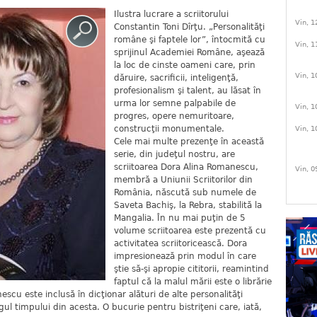
Ilustra lucrare a scriitorului
Vin, 1
Constantin Toni Dîrţu. „Personalităţi
române şi faptele lor”, întocmită cu
Vin, 1
sprijinul Academiei Române, aşează
la loc de cinste oameni care, prin
Vin, 1
dăruire, sacrificii, inteligenţă,
profesionalism şi talent, au lăsat în
urma lor semne palpabile de
Vin, 1
progres, opere nemuritoare,
construcţii monumentale.
Vin, 1
Cele mai multe prezenţe în această
serie, din judeţul nostru, are
scriitoarea Dora Alina Romanescu,
Vin, 0
membră a Uniunii Scriitorilor din
România, născută sub numele de
Saveta Bachiş, la Rebra, stabilită la
Mangalia. În nu mai puţin de 5
volume scriitoarea este prezentă cu
activitatea scriitoricească. Dora
impresionează prin modul în care
ştie să-şi apropie cititorii, reamintind
faptul că la malul mării este o librărie
scu este inclusă în dicţionar alături de alte personalităţi
gul timpului din acesta. O bucurie pentru bistriţeni care, iată,