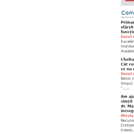
Come
Primar
sfârși
funcți
Dorel 
Excelent
monitor
maiales
Cheltu
Cât co
ce nu 
Dorel 
Nimic n
timpul 
"......
Am aju
simțit
dr. Ma
întreg
Mirela
Recuno
Cristia
traiesc.