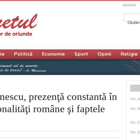
ARHIVA
Căutar
Form
ie
Politică
Economie
Sport
Opinii
Religie
escu, prezenţă constantă în
Vin, 2
nalităţi române şi faptele
Vin, 1
Vin, 1
Vin, 1