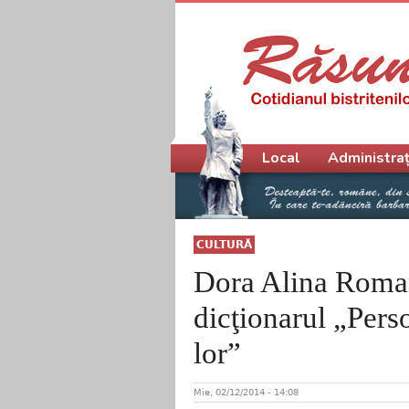
Meniu principal
Local
Administraț
CULTURĂ
Dora Alina Roman
dicţionarul „Perso
lor”
Mie, 02/12/2014 - 14:08