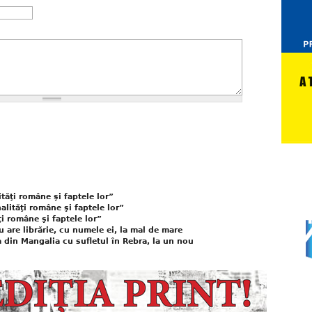
ităţi române şi faptele lor”
lităţi române şi faptele lor”
i române şi faptele lor”
 are librărie, cu numele ei, la mal de mare
 din Mangalia cu sufletul în Rebra, la un nou