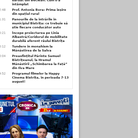
bărbat din Beclean. Cum s-a
întâmplat
2:48
Prof. Antonia Bora: Prima ieșire
din spațiul rural
1:31
Panourile de la intrările în
municipiul Bistrița: ce trebuie să
știe fiecare conducător auto
0:21
Începe proiectarea pe Linia
Albastră/Coridorul de mobilitate
durabilă aferent râului Bistrița
0:12
Tundere în monahism la
Mănăstirea de la Salva
0:04
Preasfințitul Părinte Samuel
Bistrițeanul, la Hramul
Mănăstirii „Schimbarea la Față”
din Ilva Mare
9:52
Programul filmelor la Happy
Cinema Bistrița, în perioada 7-13
august!