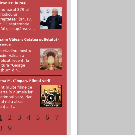
izonieri la ruși
 numărul 879 al
riodicului
reptatea” (an. IV,
n 13 septembrie
30), ce apărea la...
xim Vălean: Cetatea sufletului -
serica
ncitadinul nostru
xim Vălean a
blicat recent, la
itura "George
şbuc" din...
ena M. Cîmpan. Filmul verii
nt multe filme ce
artă în numele lor
otimpul vara, dar
ul mi-a atras
enția, l-...
1
2
3
4
5
6
7
8
9