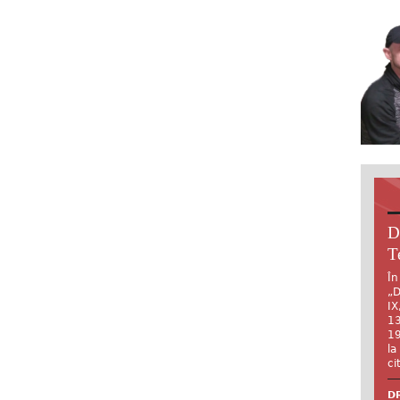
D
T
În
„D
IX
13
19
la
ci
DR