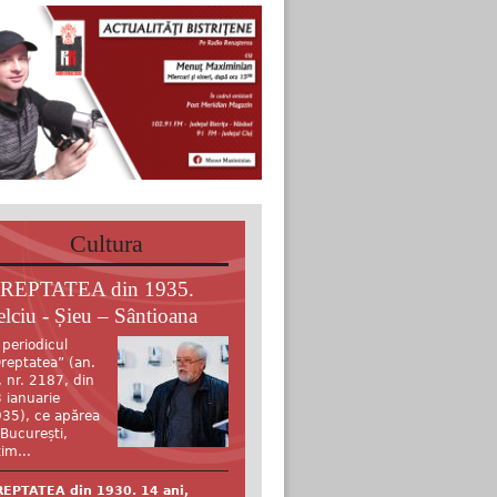
Cultura
REPTATEA din 1935.
elciu - Șieu – Sântioana
 periodicul
reptatea” (an.
, nr. 2187, din
 ianuarie
35), ce apărea
 București,
tim...
EPTATEA din 1930. 14 ani,