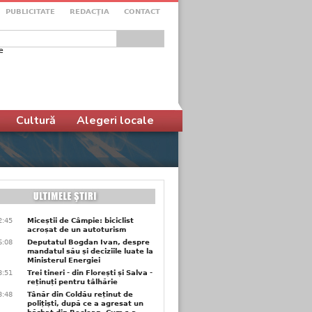
PUBLICITATE
REDACŢIA
CONTACT
e
ular de căutare
Cultură
Alegeri locale
2:45
Miceștii de Câmpie: biciclist
acroșat de un autoturism
6:08
Deputatul Bogdan Ivan, despre
mandatul său și deciziile luate la
Ministerul Energiei
3:51
Trei tineri - din Florești și Salva -
reținuți pentru tâlhărie
3:48
Tânăr din Coldău reținut de
polițiști, după ce a agresat un