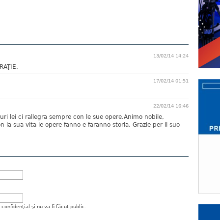
13/02/14 14:24
RAŢIE.
17/02/14 01:51
22/02/14 16:46
ri lei ci rallegra sempre con le sue opere.Animo nobile,
 la sua vita le opere fanno e faranno storia. Grazie per il suo
onfidenţial şi nu va fi făcut public.