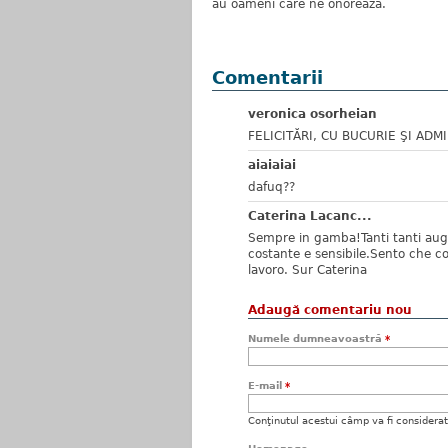
au oameni care ne onorează.
Comentarii
veronica osorheian
FELICITĂRI, CU BUCURIE ŞI ADMI
aiaiaiai
dafuq??
Caterina Lacanc...
Sempre in gamba!Tanti tanti augu
costante e sensibile.Sento che con
lavoro. Sur Caterina
Adaugă comentariu nou
Numele dumneavoastră
*
E-mail
*
Conţinutul acestui câmp va fi considerat c