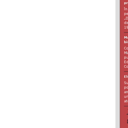
pr
În
pe
„D
di
19
Ma
bi
Co
Ma
pu
Ed
Co
El
Su
po
an
un
at