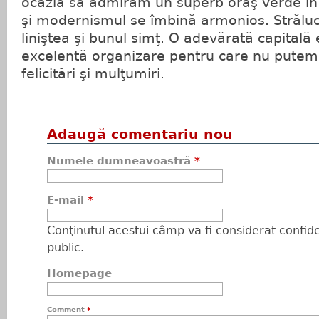
ocazia să admirăm un superb oraş verde în c
şi modernismul se îmbină armonios. Străluc
liniştea şi bunul simţ. O adevărată capitală
excelentă organizare pentru care nu putem
felicitări şi mulţumiri.
Adaugă comentariu nou
Numele dumneavoastră
*
E-mail
*
Conţinutul acestui câmp va fi considerat confiden
public.
Homepage
Comment
*