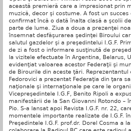
această premieră care a impresionat prin m
muzică, decor şi costume. A fost un succes 
confirmat încă o dată înalta clasă a şcolii d
parte de lume. Ziua a doua a prezenţei noas
însemnat desfăşurarea şedinţei Biroului ca
salutul gazdelor şi a preşedintelui I.G.F. Pr
de zi a fost o informare susţinută de preşedi
la vizitele efectuate în Argentina, Belarus, U
evidenţiat valoarea acestor Federaţii şi mu
de Birourile din aceste ţări. Reprezentantul
Fedorovici a prezentat Federaţia din ţara sa
naţionale şi internaţionale pe care le organ
Vicepreşedintele I.G.F, Benito Ripoli a exp
manifestării de la San Giovanni Rotondo – î
Pio. S-a lansat apoi Revista I.G.F. nr. 22, ca
momentele importante realizate de I.G.F. în
Preşedintele I.G.F. prof.dr. Dorel Cosma a la
colaborare la Radioul BC care este radioul ar