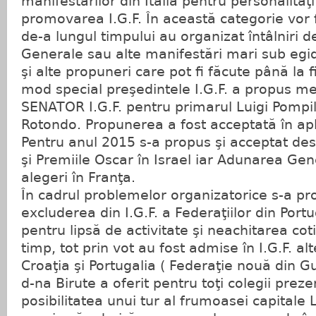
manifestărilor din Italia pentru personalităţi
promovarea I.G.F. În această categorie vor fi
de-a lungul timpului au organizat întâlniri d
Generale sau alte manifestări mari sub egida
şi alte propuneri care pot fi făcute până la fi
mod special preşedintele I.G.F. a propus meda
SENATOR I.G.F. pentru primarul Luigi Pompil
Rotondo. Propunerea a fost acceptată în ap
Pentru anul 2015 s-a propus şi acceptat des
şi Premiile Oscar în Israel iar Adunarea Gen
alegeri în Franţa.
În cadrul problemelor organizatorice s-a pro
excluderea din I.G.F. a Federaţiilor din Port
pentru lipsă de activitate şi neachitarea coti
timp, tot prin vot au fost admise în I.G.F. al
Croaţia şi Portugalia ( Federaţie nouă din Gu
d-na Birute a oferit pentru toţi colegii prezen
posibilitatea unui tur al frumoasei capitale