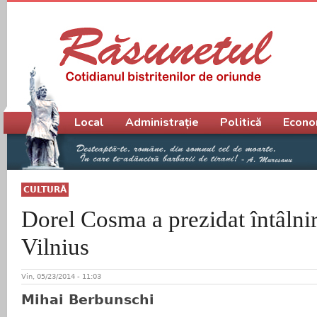
Meniu principal
Local
Administrație
Politică
Econo
CULTURĂ
Dorel Cosma a prezidat întâlnir
Vilnius
Vin, 05/23/2014 - 11:03
Mihai Berbunschi