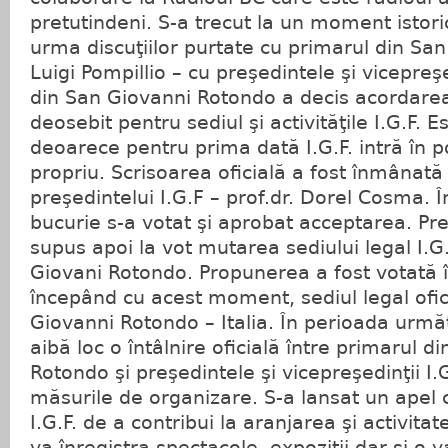
pretutindeni. S-a trecut la un moment istoric 
urma discuţiilor purtate cu primarul din Sa
Luigi Pompillio – cu preşedintele şi vicepreşed
din San Giovanni Rotondo a decis acordarea
deosebit pentru sediul şi activităţile I.G.F.
deoarece pentru prima dată I.G.F. intră în p
propriu. Scrisoarea oficială a fost înmânată 
preşedintelui I.G.F – prof.dr. Dorel Cosma. 
bucurie s-a votat şi aprobat acceptarea. Pre
supus apoi la vot mutarea sediului legal I.G.
Giovani Rotondo. Propunerea a fost votată î
începând cu acest moment, sediul legal ofici
Giovanni Rotondo – Italia. În perioada urm
aibă loc o întâlnire oficială între primarul d
Rotondo şi preşedintele şi vicepreşedinţii I.G
măsurile de organizare. S-a lansat un apel 
I.G.F. de a contribui la aranjarea şi activita
va înregistra spectacole, expoziţii dar şi o v