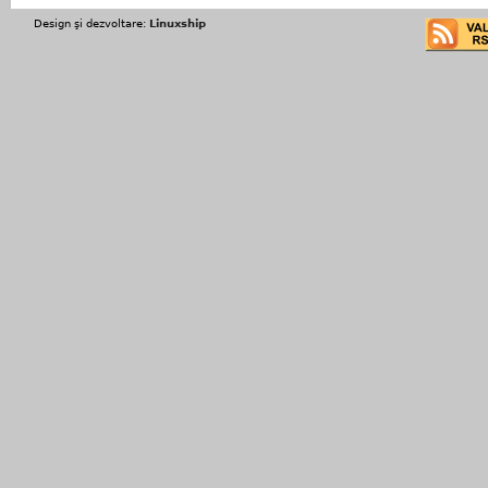
Design şi dezvoltare:
Linuxship