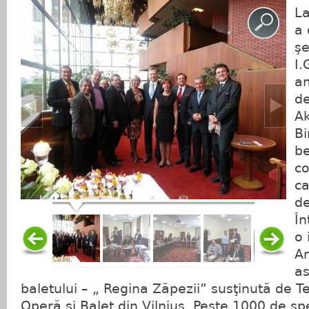
La
a 
şe
I.
am
de
Ak
Bi
be
co
ca
de
În
o 
Am
as
baletului – „ Regina Zăpezii” susţinută de T
Operă şi Balet din Vilnius. Peste 1000 de spe