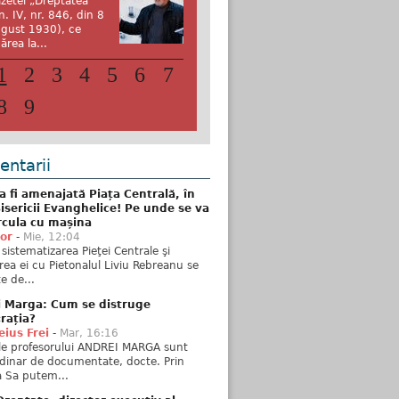
zetei „Dreptatea”
n. IV, nr. 846, din 8
gust 1930), ce
ărea la...
1
2
3
4
5
6
7
8
9
ntarii
 fi amenajată Piața Centrală, în
isericii Evanghelice! Pe unde se va
rcula cu mașina
tor
-
Mie, 12:04
sistematizarea Pieţei Centrale şi
rea ei cu Pietonalul Liviu Rebreanu se
e de...
i Marga: Cum se distruge
rația?
ius Frei
-
Mar, 16:16
ele profesorului ANDREI MARGA sunt
dinar de documentate, docte. Prin
 Sa putem...