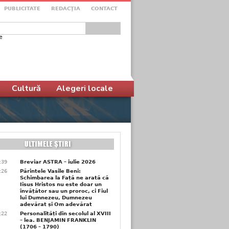
PUBLICITATE
REDACŢIA
CONTACT
e
ular de căutare
Cultură
Alegeri locale
6:39
Breviar ASTRA – iulie 2026
6:26
Părintele Vasile Beni:
Schimbarea la Față ne arată că
Iisus Hristos nu este doar un
învățător sau un proroc, ci Fiul
lui Dumnezeu, Dumnezeu
adevărat și Om adevărat
6:22
Personalități din secolul al XVIII
– lea. BENJAMIN FRANKLIN
(1706 – 1790)