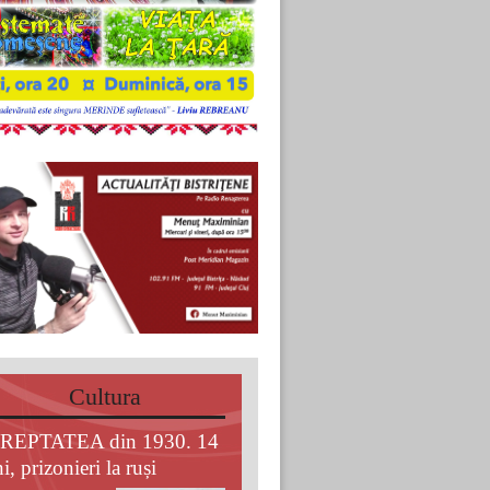
Cultura
REPTATEA din 1930. 14
i, prizonieri la ruși