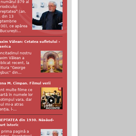
 numărul 879 al
riodicului
reptatea” (an.
, din 13
ptembrie
30), ce apărea
 București...
xim Vălean: Cetatea sufletului -
serica
ncitadinul nostru
xim Vălean a
blicat recent, la
itura "George
şbuc" din...
ena M. Cîmpan. Filmul verii
nt multe filme ce
artă în numele lor
otimpul vara, dar
ul mi-a atras
enția, l-...
REPTATEA din 1930. Năsăud-
urt istoric
 prima pagină a