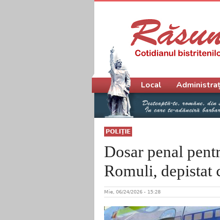
Meniu principal
Local
Administraț
POLIŢIE
Dosar penal pentr
Romuli, depistat
Mie, 06/24/2026 - 15:28