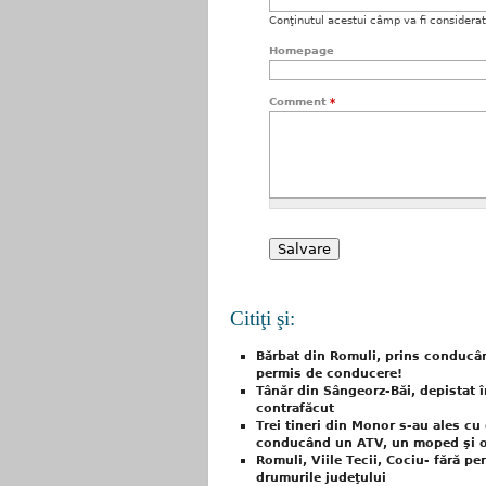
Conţinutul acestui câmp va fi considerat c
Homepage
Comment
*
Citiţi şi:
Bărbat din Romuli, prins conducând
permis de conducere!
Tânăr din Sângeorz-Băi, depistat 
contrafăcut
Trei tineri din Monor s-au ales cu
conducând un ATV, un moped şi o 
Romuli, Viile Tecii, Cociu- fără p
drumurile judeţului