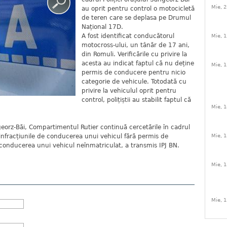
Mie, 2
au oprit pentru control o motocicletă
de teren care se deplasa pe Drumul
Național 17D.
A fost identificat conducătorul
Mie, 1
motocross-ului, un tânăr de 17 ani,
din Romuli. Verificările cu privire la
acesta au indicat faptul că nu deține
Mie, 1
permis de conducere pentru nicio
categorie de vehicule. Totodată cu
privire la vehiculul oprit pentru
control, polițiștii au stabilit faptul că
Mie, 1
Sângeorz-Băi, Compartimentul Rutier continuă cercetările în cadrul
 infracțiunile de conducerea unui vehicul fără permis de
Mie, 1
 conducerea unui vehicul neînmatriculat, a transmis IPJ BN.
Mie, 1
Mie, 1