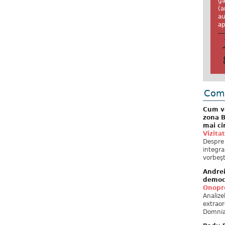
ga
(a
au
ap
Come
Cum va
zona B
mai ci
Vizita
Despre 
integra
vorbeşt
Andre
democ
Onopre
Analiz
extraor
Domnia