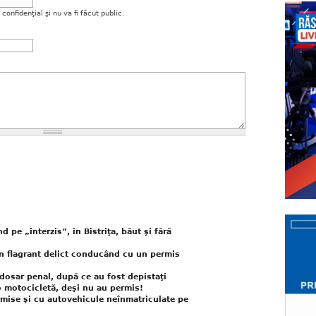
onfidenţial şi nu va fi făcut public.
 pe „interzis”, în Bistriţa, băut şi fără
în flagrant delict conducând cu un permis
 dosar penal, după ce au fost depistaţi
motocicletă, deşi nu au permis!
ermise şi cu autovehicule neînmatriculate pe