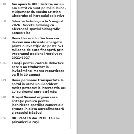
3:10
Am ajuns la UPU Bistrița, iar eu
am simțit că sunt pe mâini bune.
Mulţumesc dr. Maxim Cristian
Gheorghe şi întregului colectiv!
5:58
Situația hidrologică la 5 august
2026 - Seceta hidrologică
afectează spațiul hidrografic
Someș-Tisa
5:34
Două blocuri din Beclean vor
deveni mai eficiente energetic
printr-o investiție de peste 5,3
milioane de euro finanțată prin
Programul Regional Nord-Vest
2021–2027
4:36
Emoții pentru cadrele didactice
care s-au titularizat în
învățământ! Marea repartizare
va fi în 20 august
3:49
Două persoane transportate la
spital în urma unui accident
rutier petrecut la intersecția DN
17 cu drumul spre Strâmba
3:40
Orașul Năsăud organizează
licitație publică pentru
închirierea spațiilor comerciale,
situate în piața agroalimentară
a orașului Năsăud
3:26
DREPTATEA din 1930. 14 ani,
prizonieri la ruși