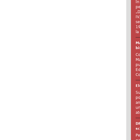
În
pe
„D
IV
se
19
la
Ma
bi
Co
Ma
pu
Ed
Co
El
Su
po
an
un
at
D
sc
Pe