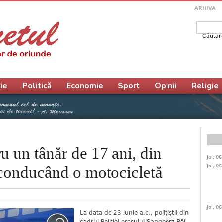
ARHIVA
Căutar
Form
ie
Politică
Economie
Sport
Opinii
Religie
u un tânăr de 17 ani, din
Joi, 0
Joi, 0
 conducând o motocicletă
Joi, 0
La data de 23 iunie a.c., polițiștii din
cadrul Poliției orașului Sângeorz Băi