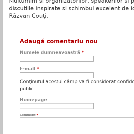
Multumim si organizatorilor, speakerilor si p
discutiile inspirate si schimbul excelent de i
Răzvan Couți.
Adaugă comentariu nou
Numele dumneavoastră
*
E-mail
*
Conţinutul acestui câmp va fi considerat confiden
public.
Homepage
Comment
*