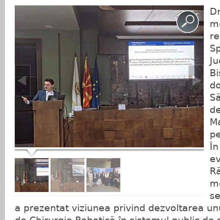
Dr
me
re
Sp
Ju
Bi
do
Să
de
Ma
pe
În
ev
Ră
mo
se
a prezentat viziunea privind dezvoltarea u