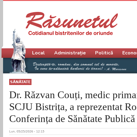
Meniu principal
Local
Administrație
Politică
Econo
SĂNĂTATE
Dr. Răzvan Couți, medic primar
SCJU Bistrița, a reprezentat R
Conferința de Sănătate Publică
Lun, 05/25/2026 - 12:15