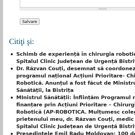
Citiţi şi:
Schimb de experiență în chirurgia robotic
Spitalul Clinic Județean de Urgență Bistri
Dr. Răzvan Couți, desemnat să coordone
programul național Acțiuni Prioritare- Ch
Robotică. Anunțul a fost făcut de Ministr
Sănătății, la Bistrița
MInistrul Sănătății: Înființăm Programul 
finanțare prin Acțiuni Prioritare – Chirurg
Robotică (AP-ROBOTICA. Mulțumesc coleg
prietenului meu, dr. Răzvan Couți, medic
Spitalul Clinic Județean de Urgență Bistri
Președintele Emil Radu Moldovan: 100 d