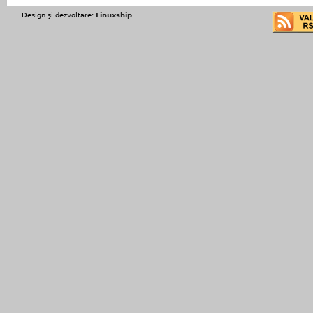
Design şi dezvoltare:
Linuxship