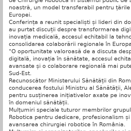
de Chirurgie Robotică în sistemul public de 
noastră, un model transferabil pentru țările
Europei.
Conferința a reunit specialiști și lideri din
au purtat discuții despre transformarea digi
inovația medicală, accesul echitabil la tehn
consolidarea colaborării regionale în Europ
"O oportunitate valoroasă de a discuta des
digitală, inovația în sănătate, accesul echita
avansate și o colaborare regională mai put
Sud-Est.
Recunoscător Ministerului Sănătății din Rom
conducerea fostului Ministru al Sănătății, 
pentru susținerea inițiativelor axate pe ino
în domeniul sănătății.
Mulțumiri speciale tuturor membrilor grupul
Robotica pentru dedicare, profesionalism și 
avansarea chirurgiei robotice în România.