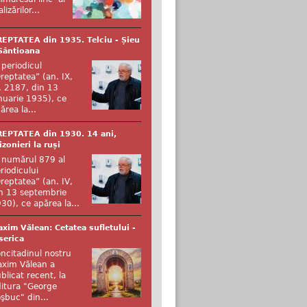
alizărilor...
EPTATEA din 1935. Telciu - Șieu
Sântioana
 periodicul
reptatea” (an. IX,
. 2187, din 13
nuarie 1935), ce
ărea la...
EPTATEA din 1930. 14 ani,
izonieri la ruși
 numărul 879 al
riodicului
reptatea” (an. IV,
n 13 septembrie
30), ce apărea la...
xim Vălean: Cetatea sufletului -
serica
ncitadinul nostru
xim Vălean a
blicat recent, la
itura "George
şbuc" din...