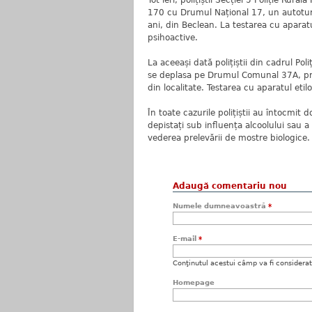
Tot ieri, polițiștii Secției 5 Poliție Rur
170 cu Drumul Național 17, un autoturi
ani, din Beclean. La testarea cu aparat
psihoactive.
La aceeași dată polițiștii din cadrul Po
se deplasa pe Drumul Comunal 37A, prin
din localitate. Testarea cu aparatul etil
În toate cazurile polițiștii au întocmit
depistați sub influența alcoolului sau a 
vederea prelevării de mostre biologice.
Adaugă comentariu nou
Numele dumneavoastră
*
E-mail
*
Conţinutul acestui câmp va fi considerat c
Homepage