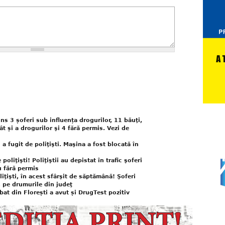
rins 3 șoferi sub influența drogurilor, 11 băuţi,
ât și a drogurilor şi 4 fără permis. Vezi de
a fugit de poliţişti. Maşina a fost blocată în
oliţişti! Poliţiştii au depistat în trafic şoferi
u fără permis
iţişti, în acest sfârşit de săptămână! Şoferi
, pe drumurile din judeţ
bat din Florești a avut și DrugTest pozitiv