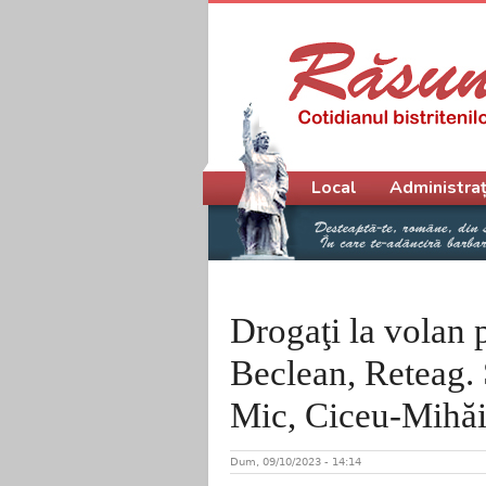
Meniu principal
Local
Administraț
Drogaţi la volan p
Beclean, Reteag. 
Mic, Ciceu-Mihăi
Dum, 09/10/2023 - 14:14