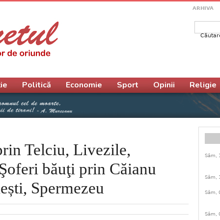
ARHIVA
Căutar
Form
ie
Politică
Economie
Sport
Opinii
Religie
rin Telciu, Livezile,
Sâm, 
Şoferi băuţi prin Căianu
Sâm, 
ești, Spermezeu
Sâm, 
Sâm, 