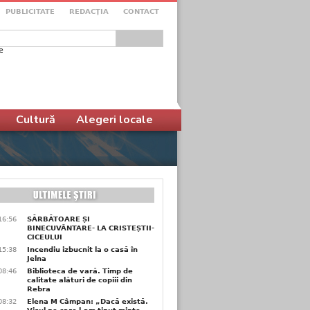
PUBLICITATE
REDACŢIA
CONTACT
e
ular de căutare
Cultură
Alegeri locale
16:56
SĂRBĂTOARE ȘI
BINECUVÂNTARE- LA CRISTEȘTII-
CICEULUI
15:38
Incendiu izbucnit la o casă în
Jelna
08:46
Biblioteca de vară. Timp de
calitate alături de copiii din
Rebra
08:32
Elena M Câmpan: „Dacă există.