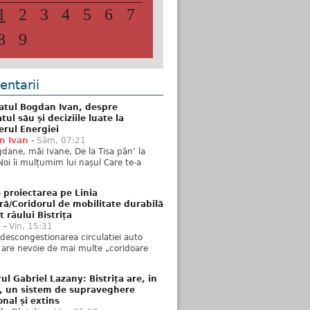
1
2
3
4
5
6
7
8
9
ntarii
atul Bogdan Ivan, despre
ul său și deciziile luate la
erul Energiei
n Ivan
-
Sâm, 07:21
dane, măi Ivane, De la Tisa pân’ la
Noi îi mulțumim lui nașul Care te-a
 proiectarea pe Linia
ră/Coridorul de mobilitate durabilă
t râului Bistrița
u
-
Vin, 15:31
descongestionarea circulatiei auto
a are nevoie de mai multe „coridoare
ul Gabriel Lazany: Bistrița are, în
t, un sistem de supraveghere
onal și extins