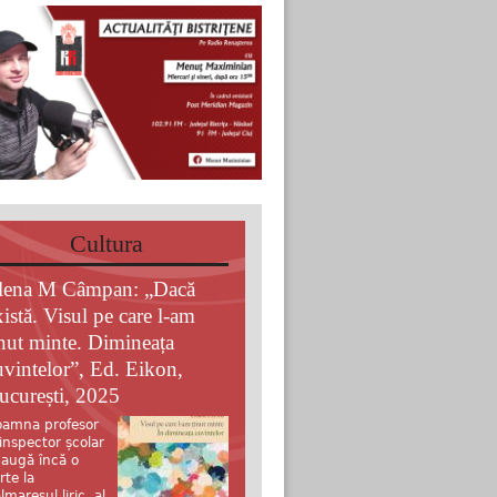
Cultura
lena M Câmpan: „Dacă
xistă. Visul pe care l-am
inut minte. Dimineața
uvintelor”, Ed. Eikon,
ucurești, 2025
amna profesor
 inspector școlar
augă încă o
rte la
lmaresul liric al