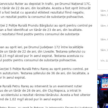
 Serviciului Rutier au depistat în trafic, pe Drumul Național 17C,
tânăr de 22 de ani, din localitate. Acesta a fost oprit întrucât
Sâm, 
a fost testat cu aparatul etilotest rezultatul fiind negativ,
Sâm, 
 un rezultat pozitiv la consumul de substanțe psihoactive.
ecției 2 Poliție Rurală Prundu Bârgăului au oprit pentru control pe
Sâm, 
an a fost identificat un tânăr de 23 de ani, din localitate.
t rezultatul fiind pozitiv pentru consumul de substanțe
Sâm, 
clean au oprit ieri, pe Drumul Județean 172 între localitățile
Sâm, 
e un tânăr de 22 de ani, din Livezile. Testarea șoferului cu
 0,15 mg/l alcool pur în aerul expirat. Testarea acestuia cu
tul pozitiv pentru consumul de substanțe psihoactive.
Vin, 2
Secției 5 Poliție Rurală Petru Rareș au oprit pentru control, pe
autoturism. Testarea șoferului de 36 de ani, din localitate, a
r în aerul expirat.
iție Rurală Petru Rareș au intervenit la un eveniment rutier
s de un tânăr de 26 de ani, din Cluj-Napoca, a intrat în
accidentului a rezultat rănirea tânărului. Acesta a fost ulterior
iind de 1,02 mg/l alcool pur în aerul expirat.