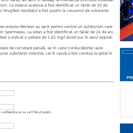
ală Petru Rareș, au oprit în Reteag, la intersecția Drumului Județean
sm. La volanul acestuia a fost identificat un tânăr de 20 de
ul DrugTest rezultatul a fost pozitiv la consumul de substanțe
liției orașului Beclean au oprit pentru control un autoturism care
 Spermezeu. La volan a fost identificat un tânăr de 24 de ani,
otest a indicat o valoare de 1,02 mg/l alcool pur în aerul expirat.
 dosare de cercetare penală, iar în cazul conducătorilor auto
unor substanțe interzise, cei în cauză a fost conduși la spital în
onfidenţial şi nu va fi făcut public.