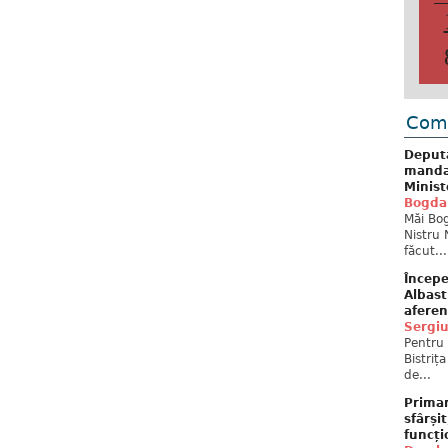
Come
Deput
mandat
Minist
Bogda
Măi Bog
Nistru 
făcut...
Începe
Albast
aferen
Sergi
Pentru 
Bistriț
de...
Primar
sfârși
funcți