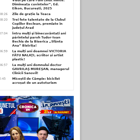
Visul pe care l-am ținut minte.
Dimineața cuvintelor”, Ed.
Eikon, București, 2025
08:26
Zile de grație la Teaca
08:20
Trei fete talentate de la Clubul
Copiilor Beclean, premiate in
județul Arad
07:04
Întru mulţi şi binecuvântați ani
părintelui paroh Tudor-Ioan
Bechiș de la Biserica „Sfânta
Ana” Bistrița!
06:59
La mulți ani doamnei VICTORIA
FĂTU NALAŢI, scriitor și artist
plastic!
06:57
La mulţi ani domnului doctor
GAVRILAŞ MUREŞAN, managerul
Clinicii Sanovil!
2:45
Miceștii de Câmpie: biciclist
acroșat de un autoturism