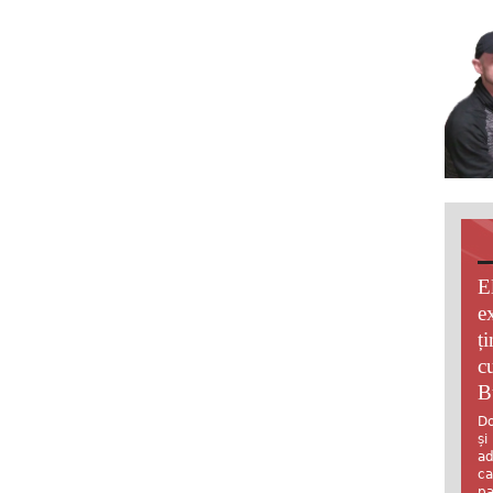
E
e
ț
c
B
Do
și
ad
ca
pa