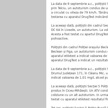
La data de 9 septembrie a.c., polițiștii
prin Telciu, un autoturism condus de un 
a circulat cu viteza de 79 km/h. Tânărul 
testarea cu aparatul DrugTest indicând
La aceeași dată, polițiștii din cadrul S
DC 6A în Livezile, un autoturism. La vol
Acesta a fost testat cu apartul DrugTes
psihoactive.
Polițiștii din cadrul Poliției orașului Be
Beclean și Figa, un autoturism condus d
aparatul etilotest a indicat valoarea de
aparatul DrugTest a indicat un rezulta
La data de 9 septembrie a.c., polițiștii 
Drumul Județean 171, în Căianu Mic, un 
indicat valoarea de 1,01 mg/L alcool pu
La aceeași dată, polițiștii Secției 5 Pol
produs în Ciceu-Mihăiești. Un ATV condu
coliziune cu un alt autoturism. In urma 
testat cu aparatul etilotest rezultatul f