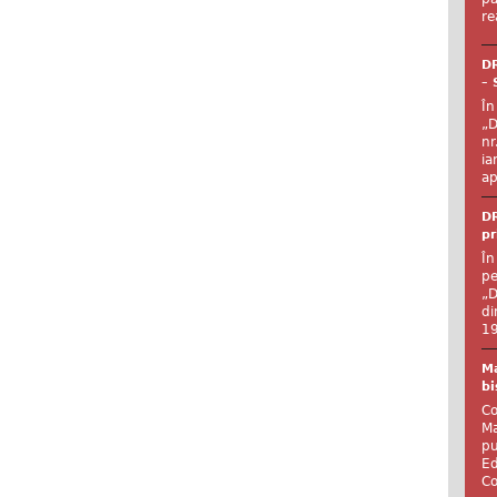
re
DR
– 
În
„D
nr
ia
ap
DR
pr
În
pe
„D
di
19
Ma
bi
Co
Ma
pu
Ed
Co