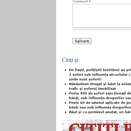
Comment
*
Citiţi şi:
De Paşti, poliţiştii bistrițeni au p
3 șoferi sub influența alcoolului c
unde sunt şoferii!
Năsăudean drogat şi băut la volan 
trafic și șoferul imobilizat
Peste 400 de şoferi sancţionaţi de p
băuţi, sub influenţa drogurilor sa
Peste 60 de amenzi aplicate de pol
băuţi sau sub influenţa drogurilor
Băut și cu permisul anulat, un băr