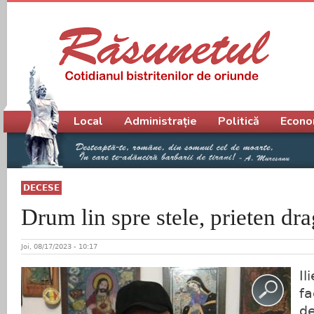
Meniu principal
Local
Administrație
Politică
Econo
DECESE
Drum lin spre stele, prieten dra
Joi, 08/17/2023 - 10:17
Il
fa
de