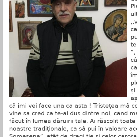
Pi
ul
,,
ca
p
te
”,
câ
ca
îm
pl
și
a
că îmi vei face una ca asta ! Tristețea mă c
vine să cred că te-ai dus dintre noi, când m
făcut în lumea dăruirii tale. Ai răscolit toate
noastre tradiționale, ca să pui în valoare a
Someșene”, atât de dragi ție și celor cărora 