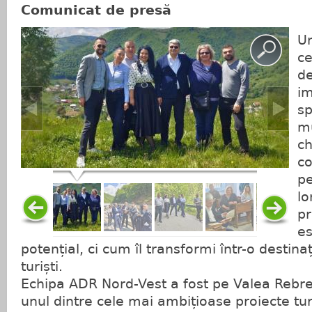
Comunicat de presă
Un
ce
de
im
sp
mu
ch
co
pe
lo
p
es
potențial, ci cum îl transformi într-o destina
turiști.
Echipa ADR Nord-Vest a fost pe Valea Rebre
unul dintre cele mai ambițioase proiecte tur