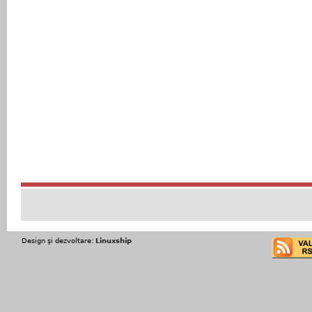
Design şi dezvoltare:
Linuxship