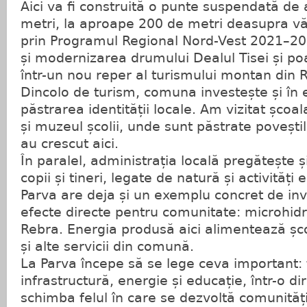
Aici va fi construită o punte suspendată de
metri, la aproape 200 de metri deasupra văii
prin Programul Regional Nord-Vest 2021–202
și modernizarea drumului Dealul Tisei și p
într-un nou reper al turismului montan din
Dincolo de turism, comuna investește și în e
păstrarea identității locale. Am vizitat șco
și muzeul școlii, unde sunt păstrate poveștil
au crescut aici.
În paralel, administrația locală pregătește ș
copii și tineri, legate de natură și activități
Parva are deja și un exemplu concret de inv
efecte directe pentru comunitate: microhidr
Rebra. Energia produsă aici alimentează școl
și alte servicii din comună.
La Parva începe să se lege ceva important: 
infrastructură, energie și educație, într-o di
schimba felul în care se dezvoltă comunităț