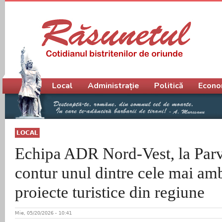
Meniu principal
Local
Administrație
Politică
Econo
LOCAL
Echipa ADR Nord-Vest, la Parv
contur unul dintre cele mai am
proiecte turistice din regiune
Mie, 05/20/2026 - 10:41