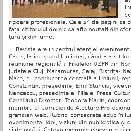
at
in
sc
rigoare profesională. Cele 54 de pagini se d
fața cititorului dornic să afle noutăți din sfer
țară și din lume.
Revista are în centrul atenției evenimentu
Carei, la începutul lunii mai, când a avut l
reuniune regională a Filialelor UZPR din Nord
județele Cluj, Maramureș, Sălaj, Bistrița- Nă
Mare, cu conducerea centrală a Uniunii, re
Constantin, președinte, Emil Stanciu, vicep
Nencescu, președinte al Filialei Presa Cult
Consiliului Director, Teodora Marin, coordona
membru al Comisiei de Atestare Profesională
grafician web. Rubrici consacrate aduc în l
evenimente, idei, viziuni din publicistică și di
și de astăzi. Câteva exemple elocvente și c