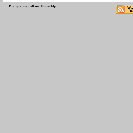
Design şi dezvoltare:
Linuxship