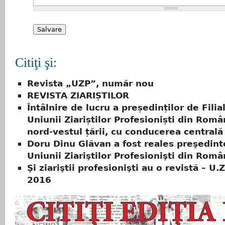
Citiţi şi:
Revista „UZP”, număr nou
REVISTA ZIARIȘTILOR
Întâlnire de lucru a președinților de Filia
Uniunii Ziariștilor Profesioniști din Româ
nord-vestul țării, cu conducerea centrală
Doru Dinu Glăvan a fost reales preşedint
Uniunii Ziariştilor Profesionişti din Româ
Şi ziariştii profesionişti au o revistă – U.Z.
2016