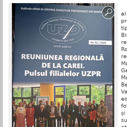
N
al
pr
ti
Bi
re
Ro
re
Ma
G
M
B
Va
ed
fo
și
su