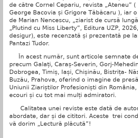
de către Cornel Cepariu, revista „Ateneu” (
George Bacovia și Grigore Tăbăcaru ), iar o
de Marian Nencescu, „ziarist de cursă lungă
„Plutind cu Miss Liberty”, Editura UZP, 2026, 
desigur), este recenzată și prezentată pe l
Pantazi Tudor.
În acest număr, sunt articole semnate de a
precum Galați, Caraș-Severin, Gorj-Mehedinț
Dobrogea, Timiș, Iași, Chișinău, Bistrița- N
Buzău, Prahova, oferind o imagine de presă 
Uniunii Ziariștilor Profesioniști din România,
ecouri și cu tot mai mulți admiratori.
Calitatea unei reviste este dată de autori
abordate, dar și de cititori. Aceste trei condiț
vă dorim „Lectură plăcută”!