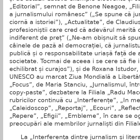
„Editorial”, semnat de Benone Neagoe, „Fili
a jurnalismului românesc” („Se spune că ju
ciornă a istoriei”), „Actualitate”, de Claudi
profesioniștii care cred că adevărul merită c
indiferent de preț” („Ne-am obișnuit să sp
câinele de pază al democrației, că jurnalist
publică și o responsabilitate uriașă față de 
societate. Tocmai de aceea i se cere să fie i
echilibrat și curajos”), și de Roxana Istudor
UNESCO au marcat Ziua Mondială a Libertăți
„Focus”, de Maria Stanciu, „Jurnalismul, înt
copy-paste”, dezbatere la Filiala „Radu Maco
rubricilor continuă cu „Interferențe”, „In 
„Caleidoscop”, „Reportaj”, „Ecouri”, „Reflec
„Repere”, „Efigii”, „Embleme”, în care se ogl
preocupări ale membrilor jurnaliști din Filial
La „Interferența dintre jurnalism și liter