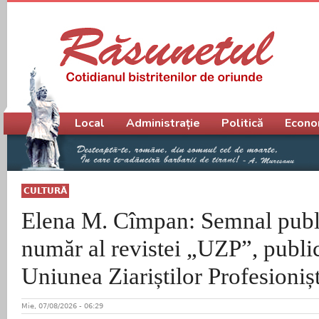
Meniu principal
Local
Administrație
Politică
Econo
CULTURĂ
Elena M. Cîmpan: Semnal publi
număr al revistei „UZP”, public
Uniunea Ziariștilor Profesioni
Mie, 07/08/2026 - 06:29