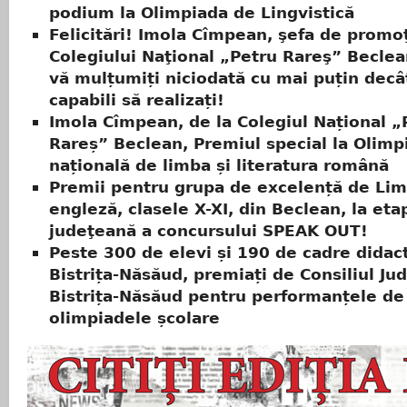
podium la Olimpiada de Lingvistică
Felicitări! Imola Cîmpean, şefa de promo
Colegiului Naţional „Petru Rareş” Beclea
vă mulțumiți niciodată cu mai puțin decâ
capabili să realizați!
Imola Cîmpean, de la Colegiul Național „
Rareș” Beclean, Premiul special la Olimp
națională de limba și literatura română
Premii pentru grupa de excelență de Li
engleză, clasele X-XI, din Beclean, la eta
judeţeană a concursului SPEAK OUT!
Peste 300 de elevi și 190 de cadre didact
Bistrița-Năsăud, premiați de Consiliul Ju
Bistrița-Năsăud pentru performanțele de
olimpiadele școlare