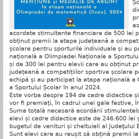
Șc
di
pr
as
acordate stimultente financiare de 500 lei p
obținut premii la etapa județeană a competiț
școlare pentru sporturile individuale și au p
națională a Olimpiadei Naționale a Sportului
și de 300 lei pentru elevii care au obținut p
județeană a competițiilor sportive școlare p
echipă și au participat la etapa națională a
a Sportului Școlar în anul 2024.
Este vorba despre 194 de cadre didactice și
vor fi premiați, în cadrul unei gale festive,
Suma totală necesară acordării stimulentelo
elevi și cadre didactice este de 246.600 lei 
bugetul de venituri și cheltuieli al Judeţului
Sunt elevi care au reușit să obțină premii la