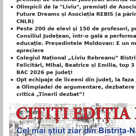
Olimpicii de la "Liviu", premiați de Asoci
Future Dreams și Asociația REBIS (a părin
CNLR)
Peste 200 de elevi şi 150 de profesori, p
Consiliul Judeţean, într-o gală a performa
educaţie. Președintele Moldovan: E un m
apreciere
Colegiul Național „Liviu Rebreanu” Bistri
Felicitări, Mihai, Beatrice și Emilia, top 3
BAC 2026 pe judeţ!
Opt echipaje de liceeni din judeţ, la faz
a Olimpiadei de argumentare, dezbatere 
critică „Tinerii dezbat”!