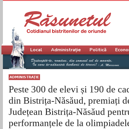
Meniu principal
Local
Administrație
Politică
Econo
ADMINISTRAŢIE
Peste 300 de elevi și 190 de ca
din Bistrița-Năsăud, premiați d
Județean Bistrița-Năsăud pentr
performanțele de la olimpiadel