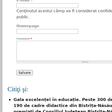
E-mail
*
Conţinutul acestui câmp va fi considerat confiden
public.
Homepage
Comment
*
Citiţi şi:
Gala excelenței în educație. Peste 300 de
190 de cadre didactice din Bistrița-Năsău
premiați de Consiliul Județean Bistrița-