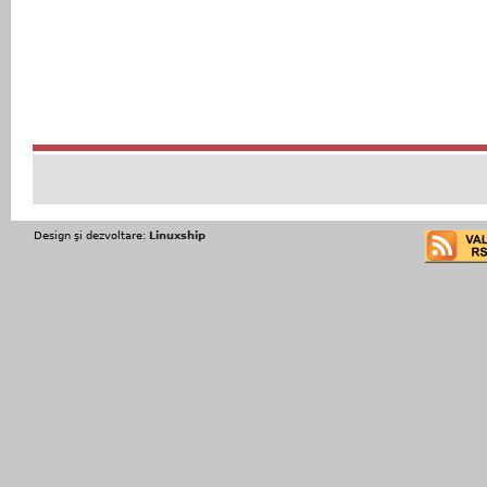
Design şi dezvoltare:
Linuxship