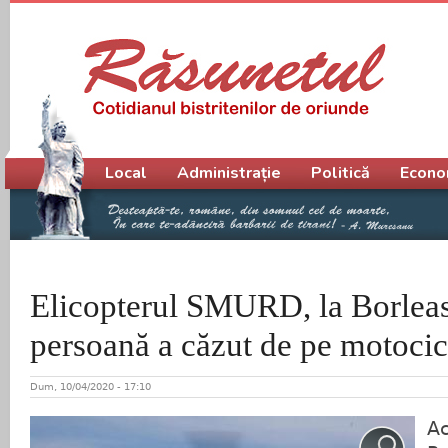
Meniu principal
Local
Administrație
Politică
Econo
Elicopterul SMURD, la Borleas
persoană a căzut de pe motocic
Dum, 10/04/2020 - 17:10
Ac