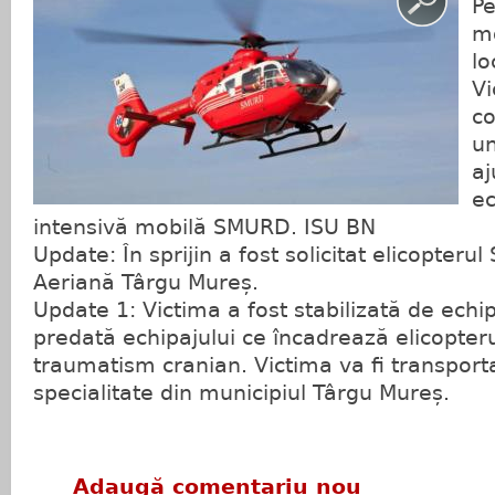
Pe
mo
lo
Vi
co
un
aj
ec
intensivă mobilă SMURD. ISU BN
Update: În sprijin a fost solicitat elicopter
Aeriană Târgu Mureș.
Update 1: Victima a fost stabilizată de echi
predată echipajului ce încadrează elicopte
traumatism cranian. Victima va fi transporta
specialitate din municipiul Târgu Mureș.
Adaugă comentariu nou