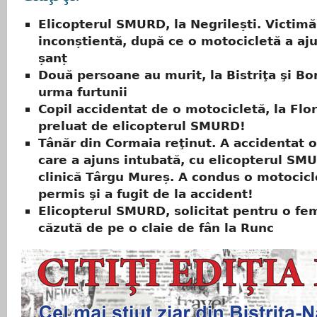
Elicopterul SMURD, la Negrilești. Victimă
inconștientă, după ce o motocicletă a aju
șanț
Două persoane au murit, la Bistriţa şi Bor
urma furtunii
Copil accidentat de o motocicletă, la Flor
preluat de elicopterul SMURD!
Tânăr din Cormaia reţinut. A accidentat o 
care a ajuns intubată, cu elicopterul SMU
clinică Târgu Mureș. A condus o motocicl
permis şi a fugit de la accident!
Elicopterul SMURD, solicitat pentru o fe
căzută de pe o claie de fân la Runc