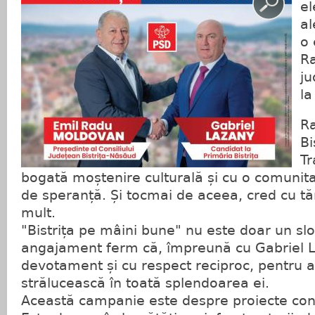
el
al
o 
R
ju
la
R
Bi
Tr
bogată moștenire culturală și cu o comunitat
de speranță. Și tocmai de aceea, cred cu t
mult.
"Bistrița pe mâini bune" nu este doar un sl
angajament ferm că, împreună cu Gabriel La
devotament și cu respect reciproc, pentru a 
strălucească în toată splendoarea ei.
Această campanie este despre proiecte concr