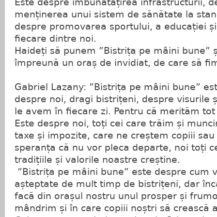
Este despre îmbunătățirea infrastructurii, d
menținerea unui sistem de sănătate la st
despre promovarea sportului, a educației și 
fiecare dintre noi.
Haideți să punem ”Bistrița pe mâini bune” ș
împreună un oraș de invidiat, de care să fi
Gabriel Lazany: ”Bistrița pe mâini bune” es
despre noi, dragi bistrițeni, despre visurile ș
le avem în fiecare zi. Pentru că merităm tot
Este despre noi, toți cei care trăim și munci
taxe și impozite, care ne creștem copiii sau n
speranța că nu vor pleca departe, noi toți 
tradițiile și valorile noastre creștine.
”Bistrița pe mâini bune” este despre cum 
așteptate de mult timp de bistrițeni, dar înc
facă din orașul nostru unul prosper și frumo
mândrim și în care copiii noștri să crească a