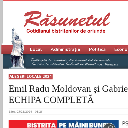
Meniu principal
Local
Administrație
Politică
Econo
ALEGERI LOCALE 2024
Emil Radu Moldovan și Gabrie
ECHIPA COMPLETĂ
Sâm, 05/11/2024 - 08:26
PS