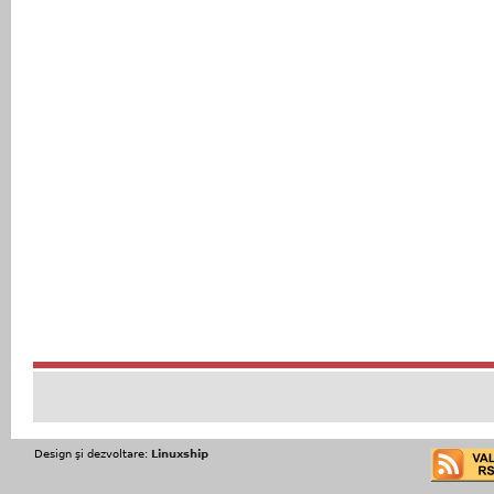
Design şi dezvoltare:
Linuxship