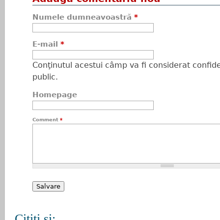
Numele dumneavoastră
*
E-mail
*
Conţinutul acestui câmp va fi considerat confiden
public.
Homepage
Comment
*
Citiţi şi: