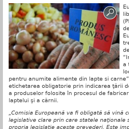
E
li
(P
de
E
tr
de
“I
a 
lo
pentru anumite alimente din lapte si carne” 
etichetarea obligatorie prin indicarea ţării d
a produselor folosite în procesul de fabrica
laptelui şi a cărnii.
„Comisia Europeană va fi obligată să vină 
legislative clare prin care statele naţional
propria legislaţie aceste prevederi. Este im