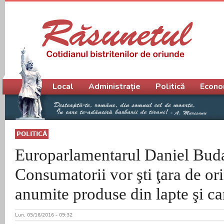
Meniu principal
Local
Administrație
Politică
Econo
POLITICĂ
Europarlamentarul Daniel Bud
Consumatorii vor şti ţara de or
anumite produse din lapte şi ca
Lun, 05/16/2016 - 09:32