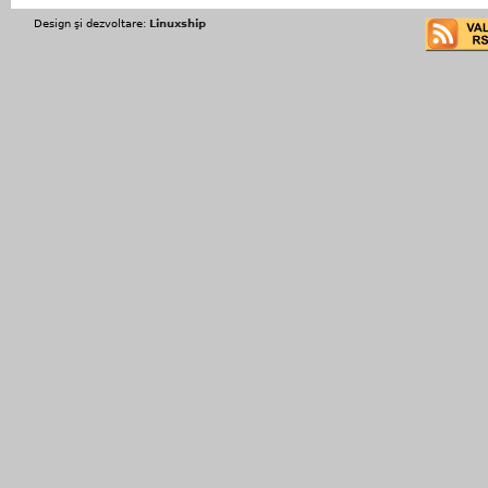
Design şi dezvoltare:
Linuxship