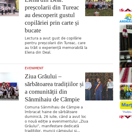
preșcolarii din Tureac
au descoperit gustul
copilăriei prin carte și
bucate
Lectura a avut gust de copilărie
pentru preșcolarii din Tureac, care
au trăit o experiență memorabilă la
Elena din Deal.
EVENIMENT
Ziua Grâului –
sărbătoarea tradițiilor și
a comunității din
Sânmihaiu de Câmpie
Comuna Sânmihaiu de Câmpie a
îmbracat haine de sărbătoare
duminică, 26 iulie, când a avut loc
o nouă ediție a evenimentului „Ziua
Grâului”, manifestare dedicată
tradițiilor, muncii câmpului și...