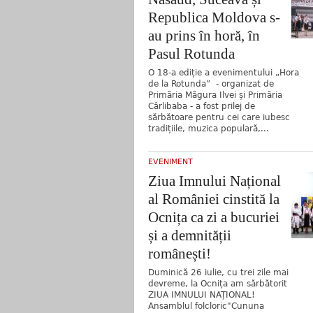
Republica Moldova s-
au prins în horă, în
Pasul Rotunda
O 18-a ediție a evenimentului „Hora
de la Rotunda” - organizat de
Primăria Măgura Ilvei și Primăria
Cârlibaba - a fost prilej de
sărbătoare pentru cei care iubesc
tradițiile, muzica populară,...
EVENIMENT
Ziua Imnului Național
al României cinstită la
Ocnița ca zi a bucuriei
și a demnității
românești!
Duminică 26 iulie, cu trei zile mai
devreme, la Ocnița am sărbătorit
ZIUA IMNULUI NAȚIONAL!
Ansamblul folcloric"Cununa