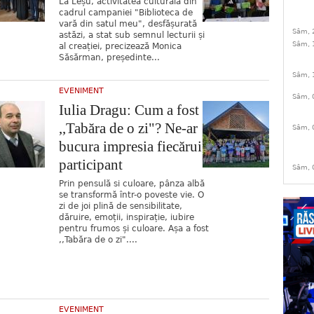
La Leșu, activitatea culturală din
cadrul campaniei "Biblioteca de
vară din satul meu", desfășurată
Sâm, 
astăzi, a stat sub semnul lecturii și
Sâm, 
al creației, precizează Monica
Săsărman, președinte...
Sâm, 
EVENIMENT
Sâm, 
Iulia Dragu: Cum a fost
,,Tabăra de o zi"? Ne-ar
Sâm, 
bucura impresia fiecărui
participant
Sâm, 
Prin pensulă si culoare, pânza albă
se transformă într-o poveste vie. O
zi de joi plină de sensibilitate,
dăruire, emoții, inspirație, iubire
pentru frumos și culoare. Așa a fost
,,Tabăra de o zi"....
EVENIMENT