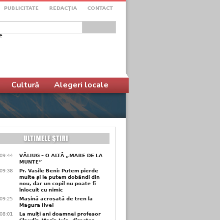
PUBLICITATE
REDACŢIA
CONTACT
e
ular de căutare
Cultură
Alegeri locale
09:44
VĂLIUG – O ALTĂ „MARE DE LA
MUNTE”
09:38
Pr. Vasile Beni: Putem pierde
multe și le putem dobândi din
nou, dar un copil nu poate fi
înlocuit cu nimic
09:25
Mașină acroșată de tren la
Măgura Ilvei
08:01
La mulți ani doamnei profesor