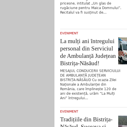
pricesne, intitulat „Un glas de
rugăciune pentru Maica Domnului”.
Recitalul va fi susținut de...
EVENIMENT
La mulți ani întregului
personal din Serviciul
de Ambulanță Județean
Bistrița-Năsăud!
MESAJUL CONDUCERII SERVICIULUI
DE AMBULANȚĂ JUDEȚEAN
BISTRIȚA-NĂSĂUD Cu ocazia Zilei
Naționale a Ambulanței din
România, care împlinește 120 de
ani de existență, urăm ”La Mulți
Ani” întregului...
EVENIMENT
Tradițiile din Bistrița-
Năsăud, Suceava și