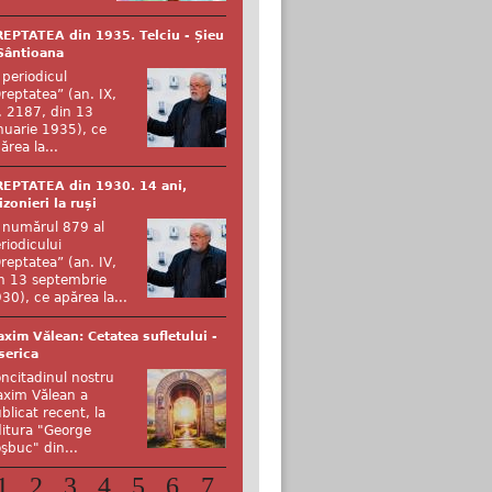
EPTATEA din 1935. Telciu - Șieu
Sântioana
 periodicul
reptatea” (an. IX,
. 2187, din 13
nuarie 1935), ce
ărea la...
EPTATEA din 1930. 14 ani,
izonieri la ruși
 numărul 879 al
riodicului
reptatea” (an. IV,
n 13 septembrie
30), ce apărea la...
xim Vălean: Cetatea sufletului -
serica
ncitadinul nostru
xim Vălean a
blicat recent, la
itura "George
şbuc" din...
1
2
3
4
5
6
7