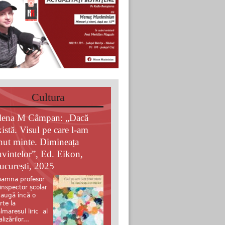
Cultura
lena M Câmpan: „Dacă
xistă. Visul pe care l-am
inut minte. Dimineața
uvintelor”, Ed. Eikon,
ucurești, 2025
amna profesor
 inspector școlar
augă încă o
rte la
lmaresul liric al
alizărilor...