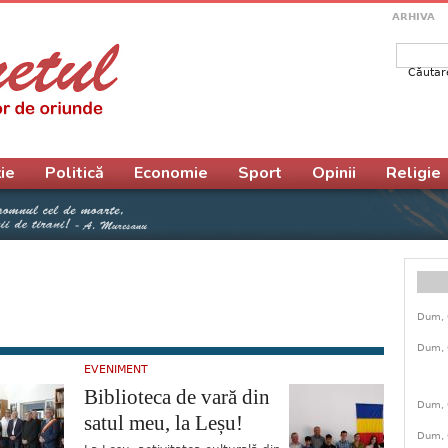
ARHIVA
Căutar
Form
ie
Politică
Economie
Sport
Opinii
Religie
Dum, 
Dum, 
EVENIMENT
Biblioteca de vară din
Dum, 
satul meu, la Leșu!
Dum, 