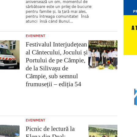
aniversează un om, momentul de
sărbătoare este un prilej de bucurie
pentru familie și, la țară mai ales,
pentru întreaga comunitate! Însă
atunci însă când Bunul...
EVENIMENT
Festivalul Interjudețean
al Cântecului, Jocului și
Portului de pe Câmpie,
de la Silivașu de
Câmpie, sub semnul
frumuseții – ediția 54
EVENIMENT
Picnic de lectură la
Elena din Deal: