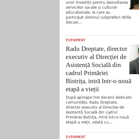
unor investiții pentru dezvoltarea
serviciilor sociale și cultural-
educaționale, la care au
participat domnul subprefect Atilla
Decsei...
EVENIMENT
Radu Dreptate, director
executiv al Direcției de
Asistență Socială din
cadrul Primăriei
Bistrița, intră într-o nouă
etapă a vieții
După aproape trei decenii dedicate
comunității, Radu Dreptate,
director executiv al Direcției de
Asistență Socială din cadrul
Primăriei Bistrița, intră într-o nouă
etapă a vieții, odată cu...
EVENIMENT