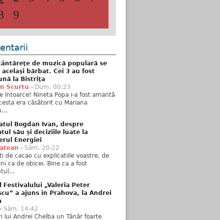
8
9
ntarii
ântăreţe de muzică populară se
 acelaşi bărbat. Cei 3 au fost
nă la Bistriţa
n Scurtu
-
Dum, 00:23
e întoarce! Nineta Popa i-a fost amantă
esta era căsătorit cu Mariana
...
atul Bogdan Ivan, despre
ul său și deciziile luate la
erul Energiei
tatean
-
Sâm, 20:22
ti de cacao cu explicatiile voastre, de
i ca de obicei. Bine ca a fost
ul...
l Festivalului „Valeria Peter
cu” a ajuns în Prahova, la Andrei
a
-
Sâm, 14:42
ări lui Andrei Chelba un Tânăr foarte