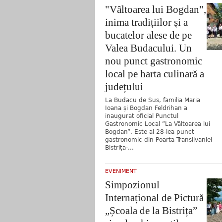
"Vâltoarea lui Bogdan",
inima tradițiilor și a
bucatelor alese de pe
Valea Budacului. Un
nou punct gastronomic
local pe harta culinară a
județului
La Budacu de Sus, familia Maria
Ioana și Bogdan Feldrihan a
inaugurat oficial Punctul
Gastronomic Local ”La Vâltoarea lui
Bogdan”. Este al 28-lea punct
gastronomic din Poarta Transilvaniei
Bistrița-...
EVENIMENT
Simpozionul
Internațional de Pictură
„Școala de la Bistrița”