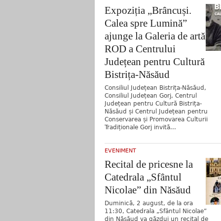
Expoziția „Brâncuși.
Calea spre Lumină”
ajunge la Galeria de artă
ROD a Centrului
Județean pentru Cultură
Bistrița-Năsăud
Consiliul Județean Bistrița-Năsăud,
Consiliul Județean Gorj, Centrul
Județean pentru Cultură Bistrița-
Năsăud și Centrul Județean pentru
Conservarea și Promovarea Culturii
Tradiționale Gorj invită...
EVENIMENT
Recital de pricesne la
Catedrala „Sfântul
Nicolae” din Năsăud
Duminică, 2 august, de la ora
11:30, Catedrala „Sfântul Nicolae”
din Năsăud va găzdui un recital de