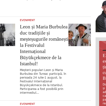
EVENIMENT
Leon și Maria Burbulea
duc tradițiile și
meșteșugurile românești
la Festivalul
Internațional
E
Büyükçekmece de la
e
Istanbul!
ț
Meșterii populari Leon și Maria
c
Burbulea din Tureac participă, în
B
perioada 24 iulie-1 august, la
Festivalul Internațional
Do
Büyükçekmece de la Istanbul.
și
Participarea a fost posibilă prin
ad
intermediul...
ca
pa
re
EVENIMENT