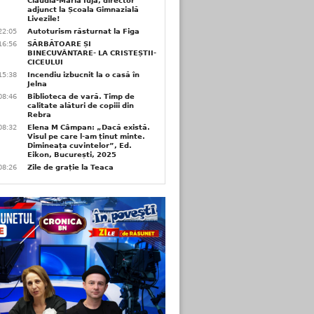
Claudia-Maria Iuja, director
adjunct la Școala Gimnazială
Livezile!
22:05
Autoturism răsturnat la Figa
16:56
SĂRBĂTOARE ȘI
BINECUVÂNTARE- LA CRISTEȘTII-
CICEULUI
15:38
Incendiu izbucnit la o casă în
Jelna
08:46
Biblioteca de vară. Timp de
calitate alături de copiii din
Rebra
08:32
Elena M Câmpan: „Dacă există.
Visul pe care l-am ținut minte.
Dimineața cuvintelor”, Ed.
Eikon, București, 2025
08:26
Zile de grație la Teaca