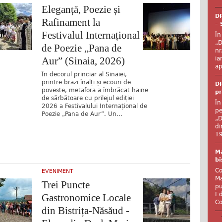
Eleganță, Poezie și
DR
Rafinament la
– 
Festivalul Internațional
În
„D
de Poezie „Pana de
nr
Aur” (Sinaia, 2026)
ia
ap
În decorul princiar al Sinaiei,
printre brazi înalți și ecouri de
DR
poveste, metafora a îmbrăcat haine
pr
de sărbătoare cu prilejul ediției
În
2026 a Festivalului Internațional de
pe
Poezie „Pana de Aur”. Un...
„D
di
19
Ma
bi
Co
EVENIMENT
Ma
Trei Puncte
pu
Ed
Gastronomice Locale
Co
din Bistrița-Năsăud -