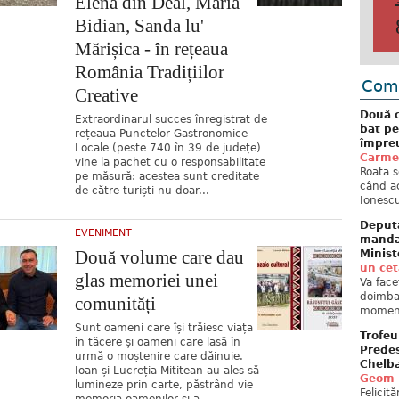
Elena din Deal, Maria
Bidian, Sanda lu'
Mărișica - în rețeaua
România Tradițiilor
Come
Creative
Două c
Extraordinarul succes înregistrat de
bat pe
rețeaua Punctelor Gastronomice
împreu
Locale (peste 740 în 39 de județe)
Carme
vine la pachet cu o responsabilitate
Roata s
pe măsură: acestea sunt creditate
când ac
de către turiști nu doar...
Ionescu
Deput
EVENIMENT
mandat
Două volume care dau
Minist
un ce
glas memoriei unei
Va face
doimban
comunități
moment
Sunt oameni care își trăiesc viața
Trofeu
în tăcere și oameni care lasă în
Predes
urmă o moștenire care dăinuie.
Chelb
Ioan și Lucreția Mititean au ales să
Geom
lumineze prin carte, păstrând vie
Felicit
memoria oamenilor și a...