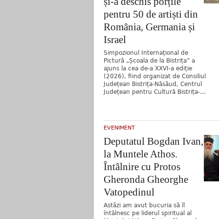
și-a deschis porțile
pentru 50 de artiști din
România, Germania și
Israel
Simpozionul Internațional de
Pictură „Școala de la Bistrița” a
ajuns la cea de-a XXVI-a ediție
(2026), fiind organizat de Consiliul
Județean Bistrița-Năsăud, Centrul
Județean pentru Cultură Bistrița-...
EVENIMENT
Deputatul Bogdan Ivan,
la Muntele Athos.
Întâlnire cu Protos
Gheronda Gheorghe
Vatopedinul
Astăzi am avut bucuria să îl
întâlnesc pe liderul spiritual al