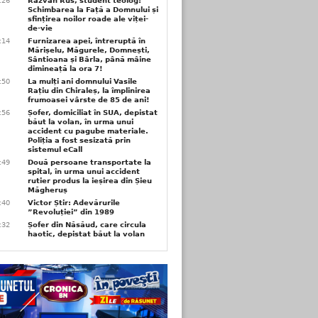
6:26
Răzvan Rus, student teolog:
Schimbarea la Față a Domnului și
sfințirea noilor roade ale viței-
de-vie
6:14
Furnizarea apei, întreruptă în
Mărișelu, Măgurele, Domnești,
Sântioana și Bârla, până mâine
dimineață la ora 7!
5:50
La mulți ani domnului Vasile
Rațiu din Chiraleș, la împlinirea
frumoasei vârste de 85 de ani!
3:56
Șofer, domiciliat în SUA, depistat
băut la volan, în urma unui
accident cu pagube materiale.
Poliția a fost sesizată prin
sistemul eCall
3:49
Două persoane transportate la
spital, în urma unui accident
rutier produs la ieșirea din Șieu
Măgheruș
3:40
Victor Știr: Adevărurile
”Revoluției” din 1989
3:32
Șofer din Năsăud, care circula
haotic, depistat băut la volan