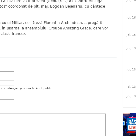
Joi, 1
. La întâlnire va fi prezent şi col. (ret.) Alexandru Misiuga.
atos” coordonat de plt. maj. Bogdan Bejenariu, cu cântece
Joi, 1
cului Militar, col. (rez.) Florentin Archiudean, a pregătit
, în Bistriţa, a ansamblului Groupe Amazing Grace, care vor
clasic francez.
Joi, 1
Joi, 1
Joi, 1
Joi, 1
onfidenţial şi nu va fi făcut public.
Joi, 1