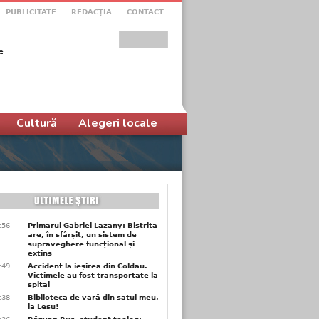
PUBLICITATE
REDACŢIA
CONTACT
e
ular de căutare
Cultură
Alegeri locale
9:56
Primarul Gabriel Lazany: Bistrița
are, în sfârșit, un sistem de
supraveghere funcțional și
extins
9:49
Accident la ieșirea din Coldău.
Victimele au fost transportate la
spital
9:38
Biblioteca de vară din satul meu,
la Leșu!