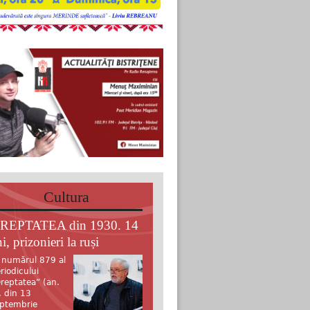
Cultura
REPTATEA din 1930. 14
i, prizonieri la ruși
 numărul 879 al
riodicului
reptatea” (an.
, din 13
ptembrie