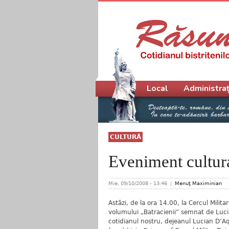
Meniu principal
Local
Administraț
CULTURĂ
Eveniment cultura
Mie, 09/10/2008 - 13:46
Menuţ Maximinian
Astăzi, de la ora 14.00, la Cercul Milita
volumului „Batracienii” semnat de Lucia
cotidianul nostru, dejeanul Lucian D’Aquil