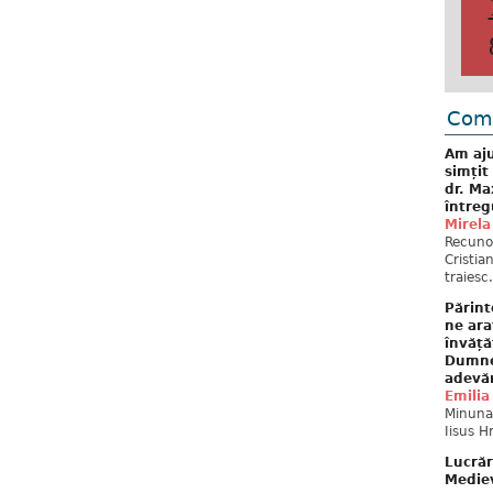
Come
Am aju
simțit
dr. Ma
întreg
Mirela
Recuno
Cristia
traiesc.
Părint
ne ara
învăță
Dumne
adevă
Emilia
Minunat
Iisus H
Lucrăr
Mediev