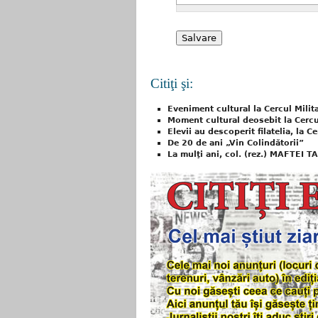
Citiţi şi:
Eveniment cultural la Cercul Milit
Moment cultural deosebit la Cercul
Elevii au descoperit filatelia, la Ce
De 20 de ani „Vin Colindătorii”
La mulţi ani, col. (rez.) MAFTEI T