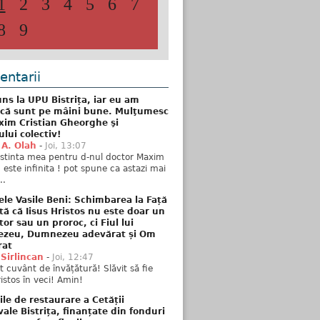
1
2
3
4
5
6
7
8
9
ntarii
ns la UPU Bistrița, iar eu am
 că sunt pe mâini bune. Mulţumesc
xim Cristian Gheorghe şi
ului colectiv!
 A. Olah
-
Joi, 13:07
stinta mea pentru d-nul doctor Maxim
n este infinita ! pot spune ca astazi mai
..
ele Vasile Beni: Schimbarea la Față
tă că Iisus Hristos nu este doar un
tor sau un proroc, ci Fiul lui
zeu, Dumnezeu adevărat și Om
rat
 Sirlincan
-
Joi, 12:47
 cuvânt de învățătură! Slăvit să fie
ristos în veci! Amin!
ile de restaurare a Cetății
ale Bistrița, finanțate din fonduri