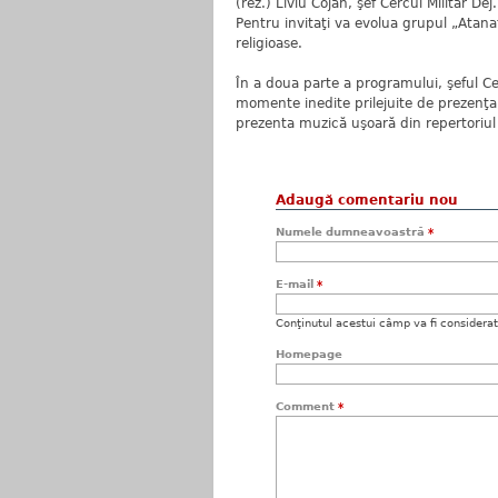
(rez.) Liviu Cojan, şef Cercul Militar Dej
Pentru invitaţi va evolua grupul „Atan
religioase.
În a doua parte a programului, şeful Cer
momente inedite prilejuite de prezenţa
prezenta muzică uşoară din repertoriul 
Adaugă comentariu nou
Numele dumneavoastră
*
E-mail
*
Conţinutul acestui câmp va fi considerat c
Homepage
Comment
*