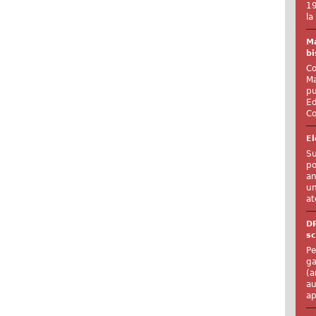
19
la
Ma
bi
Co
Ma
pu
Ed
Co
El
Su
po
an
un
at
D
sc
Pe
ga
(a
au
ap