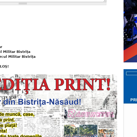
ar
 Militar Bistriţa
rcul Militar Bistriţa
ALOŞ!