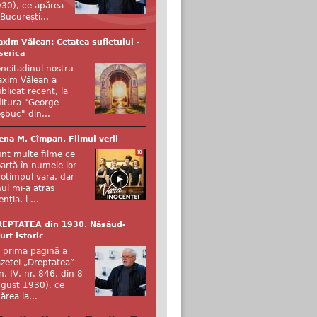
30), ce apărea
 București...
xim Vălean: Cetatea sufletului -
serica
ncitadinul nostru
xim Vălean a
blicat recent, la
itura "George
şbuc" din...
ena M. Cîmpan. Filmul verii
nt multe filme ce
artă în numele lor
otimpul vara, dar
ul mi-a atras
enția, l-...
REPTATEA din 1930. Năsăud-
urt istoric
 prima pagină a
zetei „Dreptatea”
n. IV, nr. 846, din 8
gust 1930), ce
ărea la...