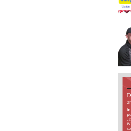
D
an
În
pe
„D
IV
se