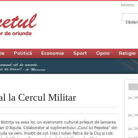
ARHIVA
Căutar
Form
ie
Politică
Economie
Sport
Opinii
Religie
l la Cercul Militar
Joi, 1
Joi, 1
r Bistriţa va avea loc un eveniment cultural prilejuit de lansarea
n D’Aquila. Colaborator al suplimentului „Cuiul lui Pepelea” din
Joi, 1
a va veni, însoţit de col. (rez.) Iulian Patca de la Cluj şi colr.