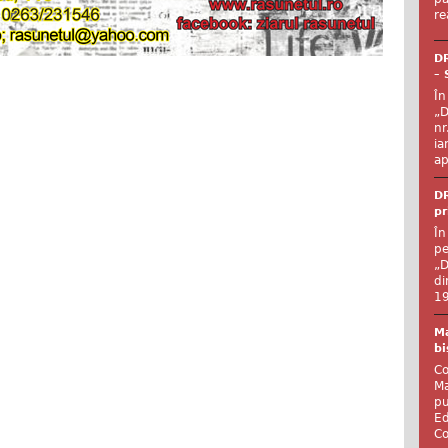
re
DR
– 
În
„D
nr
ia
ap
DR
pr
În
pe
„D
di
19
Ma
bi
Co
Ma
pu
Ed
Co