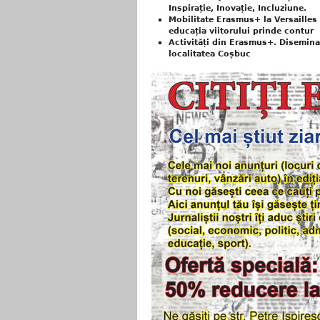
Inspirație, Inovație, Incluziune.
Mobilitate Erasmus+ la Versailles 
educația viitorului prinde contur
Activități din Erasmus+. Disemina
localitatea Coșbuc