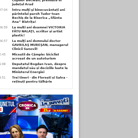
Copiilor Beclean, premiate in
județul Arad
07:04
Întru mulţi şi binecuvântați ani
părintelui paroh Tudor-Ioan
Bechiș de la Biserica „Sfânta
Ana” Bistrița!
06:59
La mulți ani doamnei VICTORIA
FĂTU NALAŢI, scriitor și artist
plastic!
06:57
La mulţi ani domnului doctor
GAVRILAŞ MUREŞAN, managerul
Clinicii Sanovil!
2:45
Miceștii de Câmpie: biciclist
acroșat de un autoturism
6:08
Deputatul Bogdan Ivan, despre
mandatul său și deciziile luate la
Ministerul Energiei
3:51
Trei tineri - din Florești și Salva -
reținuți pentru tâlhărie