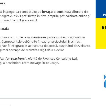
curs
fost înțelegerea conceptului de
învățare continuă dincolo de
r digitale, elevii pot învăța în ritm propriu, pot colabora online și
n mod flexibil și accesibil.
școală
Paphos contribuie la modernizarea procesului educațional din
ița. Competențele dobândite în cadrul proiectului Erasmus+
3
vor fi integrate în activitatea didactică, susținând dezvoltarea
i mai aproape de realitatea digitală a elevilor.
sion for teachers
”, oferită de Rivensco Consulting Ltd,
i a deschiderii către inovație în educație.