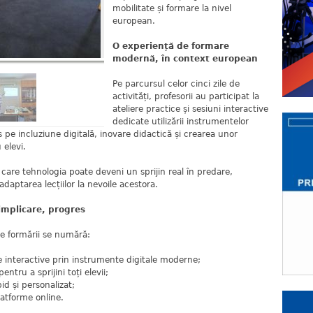
mobilitate și formare la nivel
european.
O experiență de formare
modernă, în context european
Pe parcursul celor cinci zile de
activități, profesorii au participat la
ateliere practice și sesiuni interactive
dedicate utilizării instrumentelor
s pe incluziune digitală, inovare didactică și crearea unor
 elevi.
n care tehnologia poate deveni un sprijin real în predare,
 adaptarea lecțiilor la nevoile acestora.
 implicare, progres
le formării se numără:
țe interactive prin instrumente digitale moderne;
entru a sprijini toți elevii;
d și personalizat;
latforme online.