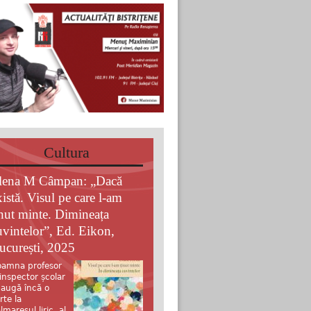
Cultura
lena M Câmpan: „Dacă
xistă. Visul pe care l-am
inut minte. Dimineața
uvintelor”, Ed. Eikon,
ucurești, 2025
amna profesor
 inspector școlar
augă încă o
rte la
lmaresul liric al