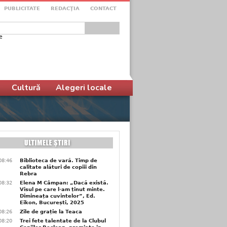
PUBLICITATE
REDACŢIA
CONTACT
e
ular de căutare
Cultură
Alegeri locale
08:46
Biblioteca de vară. Timp de
calitate alături de copiii din
Rebra
08:32
Elena M Câmpan: „Dacă există.
Visul pe care l-am ținut minte.
Dimineața cuvintelor”, Ed.
Eikon, București, 2025
08:26
Zile de grație la Teaca
08:20
Trei fete talentate de la Clubul