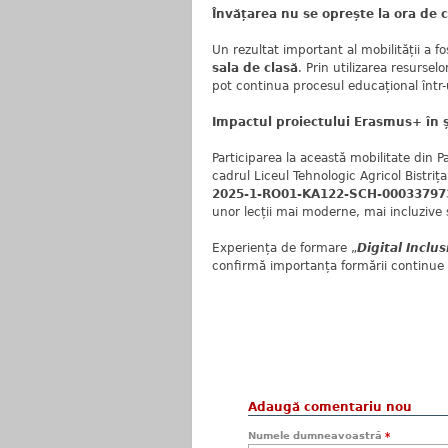
Învățarea nu se oprește la ora de 
Un rezultat important al mobilității a 
sala de clasă
. Prin utilizarea resurselo
pot continua procesul educațional într-u
Impactul proiectului Erasmus+ în 
Participarea la această mobilitate din 
cadrul Liceul Tehnologic Agricol Bistr
2025-1-RO01-KA122-SCH-00033797
unor lecții mai moderne, mai incluzive ș
Experiența de formare „
Digital Inclu
confirmă importanța formării continue ș
Adaugă comentariu nou
Numele dumneavoastră
*