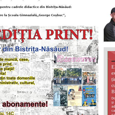
pentru cadrele didactice din Bistrița-Năsăud:
re la Școala Gimnazială,,George Coșbuc”,
E
e
ț
c
B
Do
și
ad
ca
pa