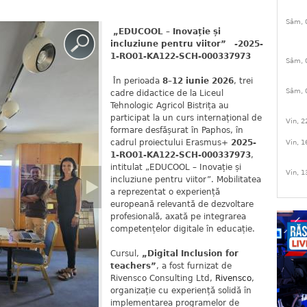
Sâm, 
„EDUCOOL – Inovație și
incluziune pentru viitor” -2025-
1-RO01-KA122-SCH-000337973
Sâm, 
În perioada
8–12 iunie 2026
, trei
Sâm, 
cadre didactice de la Liceul
Tehnologic Agricol Bistrița au
participat la un curs internațional de
Vin, 2
formare desfășurat în Paphos, în
cadrul proiectului Erasmus+
2025-
Vin, 1
1-RO01-KA122-SCH-000337973
,
intitulat „EDUCOOL – Inovație și
Vin, 1
incluziune pentru viitor”. Mobilitatea
a reprezentat o experiență
europeană relevantă de dezvoltare
profesională, axată pe integrarea
competențelor digitale în educație.
Cursul,
„Digital Inclusion for
teachers”
, a fost furnizat de
Rivensco Consulting Ltd,
Rivensco
,
organizație cu experiență solidă în
implementarea programelor de