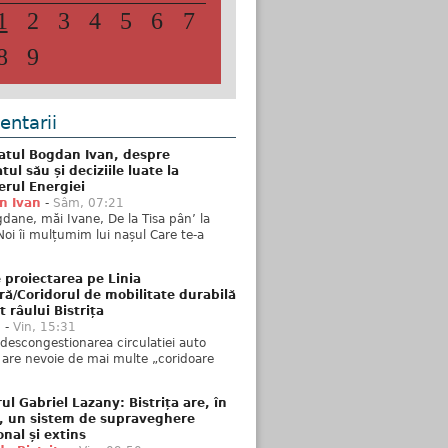
1
2
3
4
5
6
7
8
9
ntarii
atul Bogdan Ivan, despre
ul său și deciziile luate la
erul Energiei
n Ivan
-
Sâm, 07:21
dane, măi Ivane, De la Tisa pân’ la
Noi îi mulțumim lui nașul Care te-a
 proiectarea pe Linia
ră/Coridorul de mobilitate durabilă
t râului Bistrița
u
-
Vin, 15:31
descongestionarea circulatiei auto
a are nevoie de mai multe „coridoare
ul Gabriel Lazany: Bistrița are, în
t, un sistem de supraveghere
onal și extins