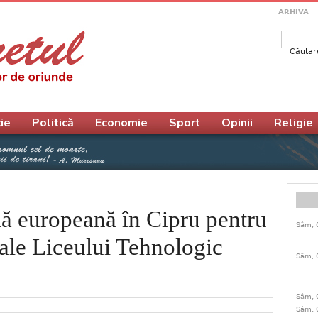
ARHIVA
Căutar
Form
ie
Politică
Economie
Sport
Opinii
Religie
lă europeană în Cipru pentru
Sâm, 
 ale Liceului Tehnologic
Sâm, 
Sâm, 
Sâm, 