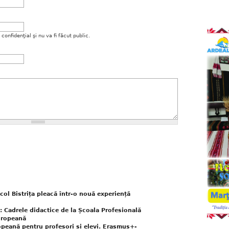
onfidenţial şi nu va fi făcut public.
icol Bistrița pleacă într-o nouă experiență
s: Cadrele didactice de la Școala Profesională
europeană
eană pentru profesori și elevi. Erasmus+-