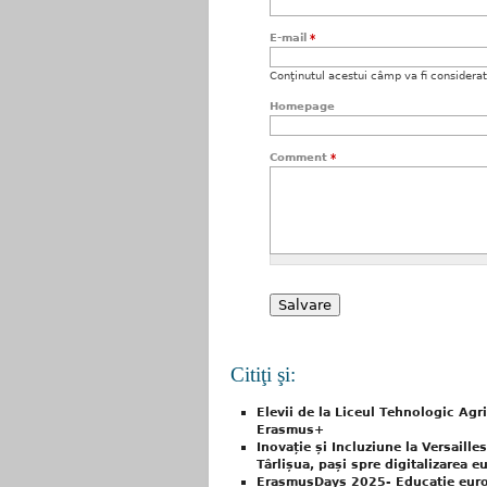
E-mail
*
Conţinutul acestui câmp va fi considerat c
Homepage
Comment
*
Citiţi şi:
Elevii de la Liceul Tehnologic Agr
Erasmus+
Inovație și Incluziune la Versaille
Târlișua, pași spre digitalizarea 
ErasmusDays 2025- Educație europ