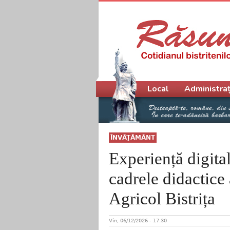
Meniu principal
Local
Administraț
ÎNVĂŢĂMÂNT
Experiență digita
cadrele didactice
Agricol Bistrița
Vin, 06/12/2026 - 17:30