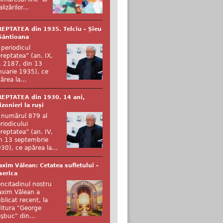
alizărilor...
EPTATEA din 1935. Telciu - Șieu
Sântioana
 periodicul
reptatea” (an. IX,
. 2187, din 13
nuarie 1935), ce
ărea la...
EPTATEA din 1930. 14 ani,
izonieri la ruși
 numărul 879 al
riodicului
reptatea” (an. IV,
n 13 septembrie
30), ce apărea la...
xim Vălean: Cetatea sufletului -
serica
ncitadinul nostru
xim Vălean a
blicat recent, la
itura "George
şbuc" din...