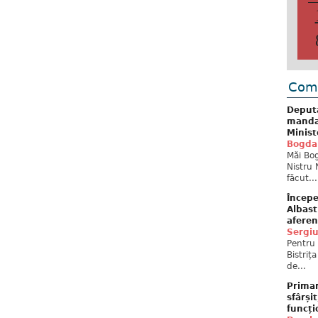
Come
Deput
mandat
Minist
Bogda
Măi Bog
Nistru 
făcut...
Începe
Albast
aferen
Sergi
Pentru 
Bistriț
de...
Primar
sfârși
funcți