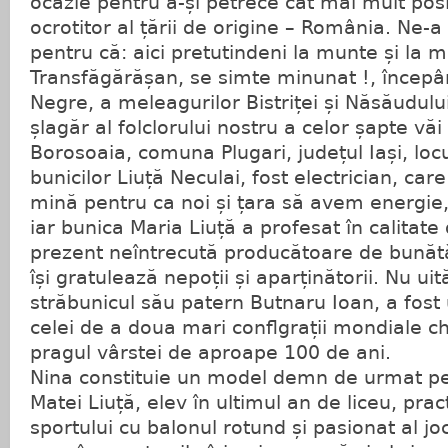
ocazie pentru a-și petrece cât mai mult posi
ocrotitor al țării de origine – România. Ne-a 
pentru că: aici pretutindeni la munte și la 
Transfăgărășan, se simte minunat !, începâ
Negre, a meleagurilor Bistriței și Năsăudulu
șlagăr al folclorului nostru a celor șapte vă
Borosoaia, comuna Plugari, județul Iași, locu
bunicilor Liuță Neculai, fost electrician, care
mină pentru ca noi și țara să avem energie,
iar bunica Maria Liuță a profesat în calitate d
prezent neîntrecută producătoare de bunătă
își gratulează nepoții și aparținătorii. Nu uit
străbunicul său patern Butnaru Ioan, a fost
celei de a doua mari conflgrații mondiale 
pragul vârstei de aproape 100 de ani.
Nina constituie un model demn de urmat pe
Matei Liuță, elev în ultimul an de liceu, prac
sportului cu balonul rotund și pasionat al joc