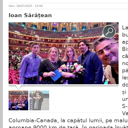
Sâm, 06/07/2025 - 15:09
Ioan Sărățean
La
bu
ap
Bi
câ
no
pă
le
do
și
un
S-
Va
Columbia-Canada, la capătul lumii, pe malul 
aproape 9000 km de țară. În perioada învă