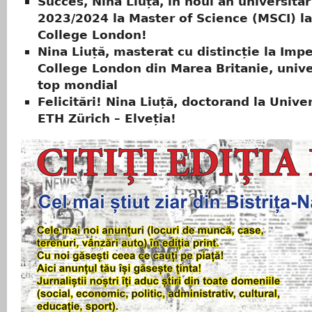
Succes, Nina Liuță, în noul an universitar
2023/2024 la Master of Science (MSCI) la
College London!
Nina Liuță, masterat cu distincție la Impe
College London din Marea Britanie, unive
top mondial
Felicitări! Nina Liuță, doctorand la Unive
ETH Zürich – Elveția!