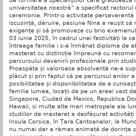
de formare a specialiștilor care graduează 
universitatea noastră” a specificat rectorul u
ceremonie. Printr-o activitate perseverentă
iscusință, dăruire, pasiune Nina a reușit să
exigențe și să promoveze cu brio examenul 
03 iunie 2025, în cadrul unei festivități la ca
întreaga familie i s-a înmânat diploma de 
masterat cu distincție împreună cu recoman
parcursului devenirii profesionale prin studi
Proaspăta și valoroasa absolventă ne-a sup
plăcut și prin faptul că pe parcursul anilor 
posibilitatea și disponibilitatea de a cunoa
familia lumea, locații de pe un areal vast de
Singapore, Ciudad de Mexico, Republica D
Hawaii, si multe alte mari metropele ale lum
studiilor de masterat a desfășurat activită
Insula Corsica, în Țara Cantoanelor, la Mun
nu numai dar a rămas animată de dorința și