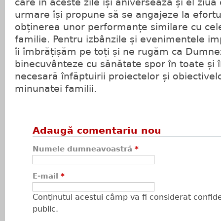
care în aceste zile își aniversează și el ziu
urmare își propune să se angajeze la efortur
obținerea unor performanțe similare cu cel
familie. Pentru izbânzile și evenimentele im
îi îmbrățișăm pe toți și ne rugăm ca Dumne
binecuvânteze cu sănătate spor în toate și îm
necesară înfăptuirii proiectelor și obiectivelo
minunatei familii.
Adaugă comentariu nou
Numele dumneavoastră
*
E-mail
*
Conţinutul acestui câmp va fi considerat confiden
public.