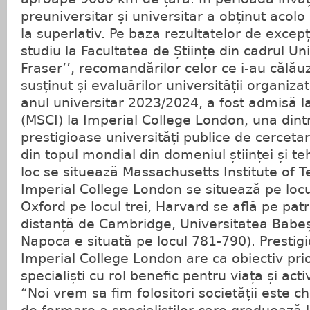
preuniversitar și universitar a obținut acolo
la superlativ. Pe baza rezultatelor de excepț
studiu la Facultatea de Științe din cadrul Un
Fraser’’, recomandărilor celor ce i-au călăuzi
susținut și evaluărilor universității organiz
anul universitar 2023/2024, a fost admisă l
(MSCI) la Imperial College London, una dint
prestigioase universități publice de cerceta
din topul mondial din domeniul științei și te
loc se situează Massachusetts Institute of T
Imperial College London se situează pe locul
Oxford pe locul trei, Harvard se află pe pat
distanță de Cambridge, Universitatea Babeș-
Napoca e situată pe locul 781-790). Prestig
Imperial College London are ca obiectiv pri
specialiști cu rol benefic pentru viața și act
“Noi vrem sa fim folositori societății este c