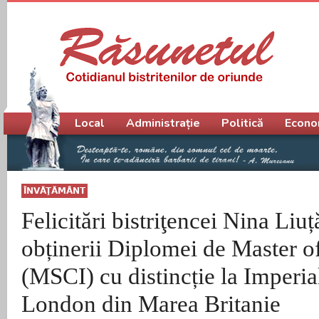
Meniu principal
Local
Administrație
Politică
Econo
ÎNVĂŢĂMÂNT
Felicitări bistriţencei Nina Liu
obținerii Diplomei de Master o
(MSCI) cu distincție la Imperia
London din Marea Britanie