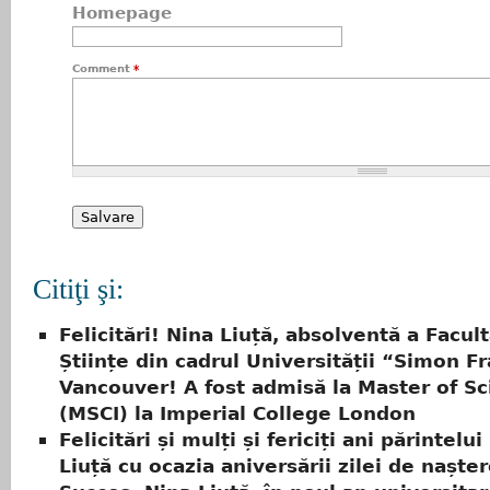
Homepage
Comment
*
Citiţi şi:
Felicitări! Nina Liuță, absolventă a Facult
Științe din cadrul Universității “Simon Fr
Vancouver! A fost admisă la Master of S
(MSCI) la Imperial College London
Felicitări și mulți și fericiți ani părintelu
Liuță cu ocazia aniversării zilei de nașter