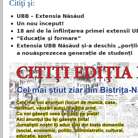
Citiţi şi:
UBB – Extensia Năsăud
Un nou început!
18 ani de la înfiinţarea primei extensii U
“Educaţie şi formare”
Extensia UBB Năsăud și-a deschis „porți
a nouăsprezecea generație de studenți