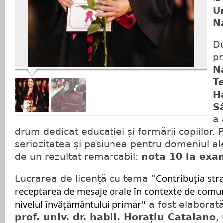
U
N
Du
pr
N
T
H
S
a 
drum dedicat educației și formării copiilor.
seriozitatea și pasiunea pentru domeniul al
de un rezultat remarcabil:
nota 10 la exa
Contribuția strat
Lucrarea de licență cu tema
"
receptarea de mesaje orale în contexte de comun
nivelul învățământului primar"
a fost elaborat
prof. univ. dr. habil. Horațiu Catalano
,