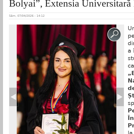
Bolyai”, Extensia Universitar
Sâm, 07/04/2026 - 14:12
U
p
d
a 
st
c
„
N
d
Ș
sp
P
Î
P
l