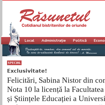
Meniu principal
Local
Administrație
Politică
Econo
SPECIAL
Exclusivitate!
Felicitări, Sabina Nistor din c
Nota 10 la licență la Facultate
și Științele Educației a Univers