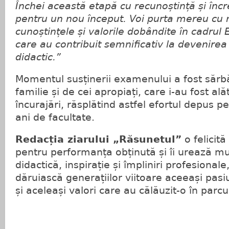
Închei această etapă cu recunoștință și încr
pentru un nou început. Voi purta mereu cu 
cunoștințele și valorile dobândite în cadrul
care au contribuit semnificativ la devenirea
didactic.”
Momentul susținerii examenului a fost sărbă
familie și de cei apropiați, care i-au fost alătu
încurajări, răsplătind astfel efortul depus pe
ani de facultate.
Redacția ziarului „Răsunetul”
o felicit
pentru performanța obținută și îi urează mu
didactică, inspirație și împliniri profesionale,
dăruiască generațiilor viitoare aceeași pas
și aceleași valori care au călăuzit-o în parcu