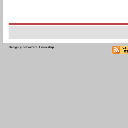
Design şi dezvoltare:
Linuxship