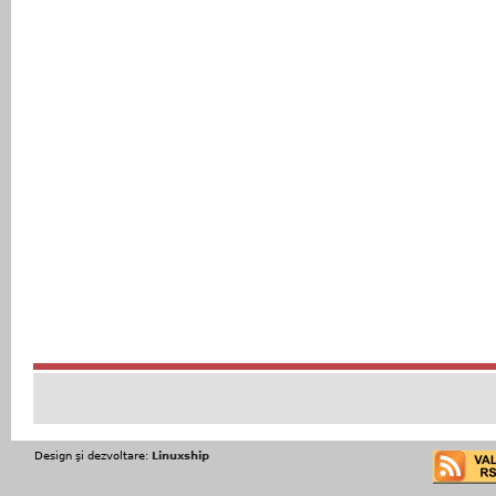
Design şi dezvoltare:
Linuxship