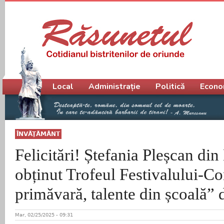
Meniu principal
Local
Administrație
Politică
Econo
ÎNVĂŢĂMÂNT
Felicitări! Ștefania Pleșcan din
obținut Trofeul Festivalului-C
primăvară, talente din școală” d
Mar, 02/25/2025 - 09:31