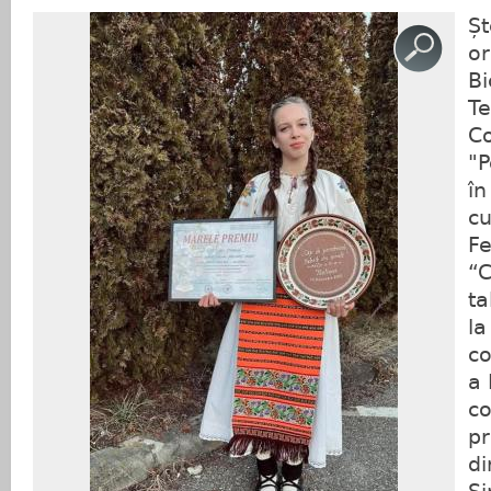
Șt
or
Bi
Te
Co
"P
în
cu
Fe
“C
ta
la
co
a 
co
pr
di