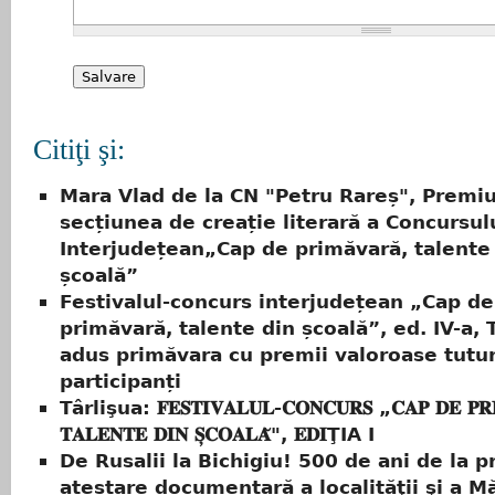
Citiţi şi:
Mara Vlad de la CN "Petru Rareș", Premiul
secțiunea de creație literară a Concursul
Interjudețean„Cap de primăvară, talente
școală”
Festivalul-concurs interjudețean „Cap de
primăvară, talente din școală”, ed. IV-a, T
adus primăvara cu premii valoroase tutur
participanți
Târlişua: 𝐅𝐄𝐒𝐓𝐈𝐕𝐀𝐋𝐔𝐋-𝐂𝐎𝐍𝐂𝐔𝐑𝐒 „𝐂𝐀𝐏 𝐃𝐄 𝐏𝐑𝐈
𝐓𝐀𝐋𝐄𝐍𝐓𝐄 𝐃𝐈𝐍 𝐒̦𝐂𝐎𝐀𝐋𝐀̆", 𝐄𝐃𝐈ŢIA I
De Rusalii la Bichigiu! 500 de ani de la p
atestare documentară a localităţii şi a Mă