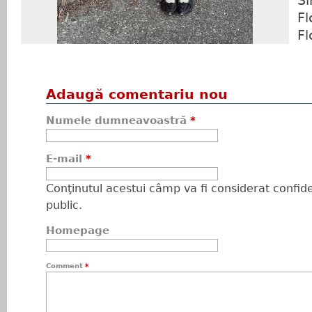
Si
Fl
Fl
Adaugă comentariu nou
Numele dumneavoastră
*
E-mail
*
Conţinutul acestui câmp va fi considerat confiden
public.
Homepage
Comment
*